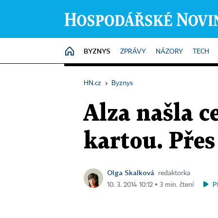
BYZNYS
HOME
ZPRÁVY
NÁZORY
TECH
HN.cz
›
Byznys
Alza našla c
kartou. Pře
Olga Skalková
redaktorka
P
10. 3. 2014 10:12 ▪ 3 min. čtení