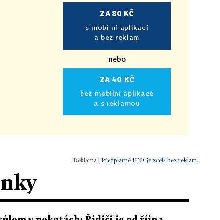
ZA 80 KČ
s mobilní aplikací
a bez reklam
nebo
ZA 40 KČ
bez mobilní aplikace
a s reklamou
|
Předplatné HN+ je zcela bez reklam.
ánky
růlom v pokutách: Řidiči je od října