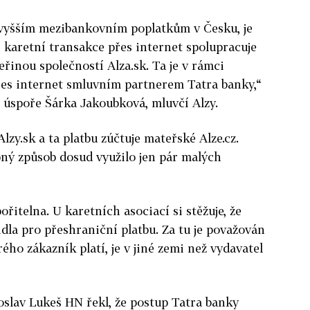
a vyšším mezibankovním poplatkům v Česku, je
ci karetní transakce přes internet spolupracuje
eřinou společností Alza.sk. Ta je v rámci
řes internet smluvním partnerem Tatra banky,“
é úspoře Šárka Jakoubková, mluvčí Alzy.
lzy.sk a ta platbu zúčtuje mateřské Alze.cz.
ný způsob dosud využilo jen pár malých
řitelna. U karetních asociací si stěžuje, že
dla pro přeshraniční platbu. Za tu je považován
ého zákazník platí, je v jiné zemi než vydavatel
slav Lukeš HN řekl, že postup Tatra banky