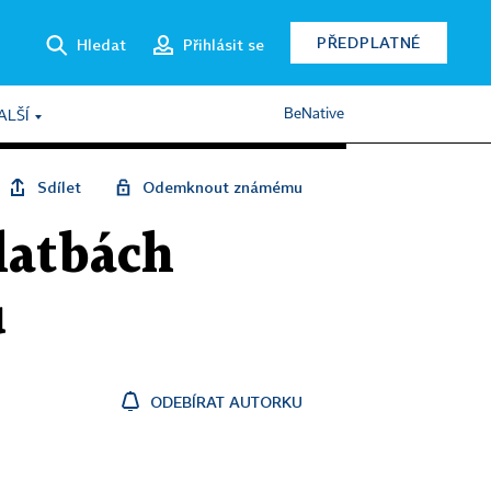
PŘEDPLATNÉ
Hledat
Přihlásit se
BeNative
ALŠÍ
Sdílet
Odemknout známému
platbách
u
ODEBÍRAT AUTORKU