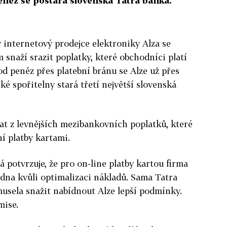
eněz se postará slovenská Tatra banka.
ý internetový prodejce elektroniky Alza se
snaží srazit poplatky, které obchodníci platí
d peněz přes platební bránu se Alze už přes
é spořitelny stará třetí největší slovenská
vat z levnějších mezibankovních poplatků, které
í platby kartami.
 potvrzuje, že pro on-line platby kartou firma
edna kvůli optimalizaci nákladů. Sama Tatra
usela snažit nabídnout Alze lepší podmínky.
mise.