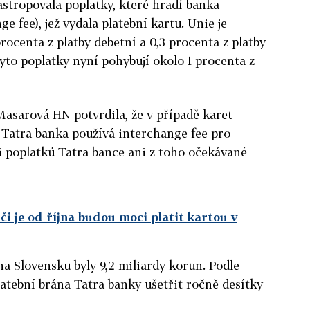
astropovala poplatky, které hradí banka
 fee), jež vydala platební kartu. Unie je
rocenta z platby debetní a 0,3 procenta z platby
tyto poplatky nyní pohybují okolo 1 procenta z
asarová HN potvrdila, že v případě karet
 Tatra banka používá interchange fee pro
ši poplatků Tatra bance ani z toho očekávané
i je od října budou moci platit kartou v
na Slovensku byly 9,2 miliardy korun. Podle
atební brána Tatra banky ušetřit ročně desítky