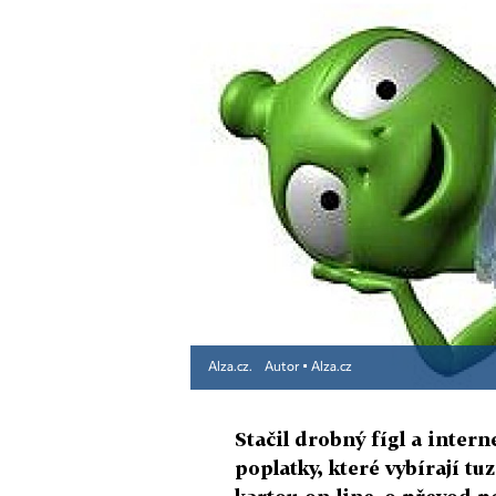
Alza.cz.
Autor ▪
Alza.cz
Stačil drobný fígl a inter
poplatky, které vybírají t