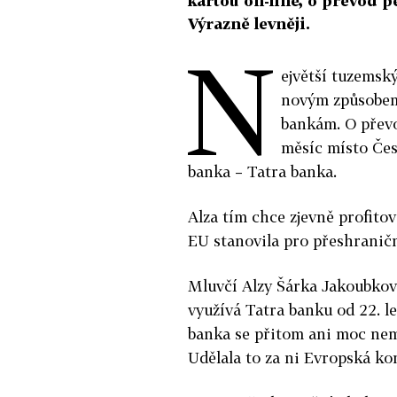
kartou on-line, o převod p
Výrazně levněji.
N
ejvětší tuzemsk
novým způsobem 
bankám. O převo
měsíc místo Česk
banka – Tatra banka.
Alza tím chce zjevně profito
EU stanovila pro přeshraničn
Mluvčí Alzy Šárka Jakoubková
využívá Tatra banku od 22. l
banka se přitom ani moc nem
Udělala to za ni Evropská ko