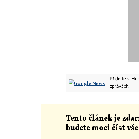
Přidejte si H
zprávách.
Tento článek
je
zdar
budete moci číst vš