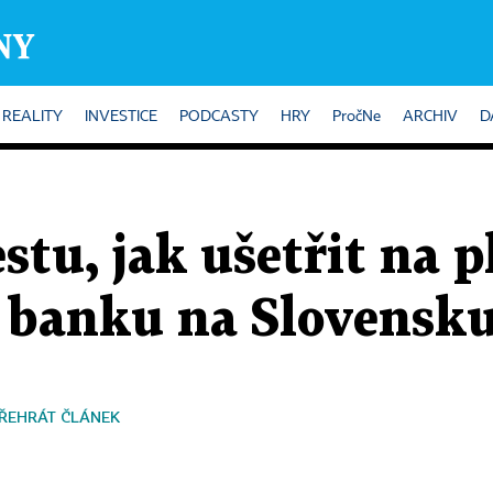
REALITY
INVESTICE
PODCASTY
HRY
PročNe
ARCHIV
D
estu, jak ušetřit na 
s banku na Slovensk
ŘEHRÁT ČLÁNEK