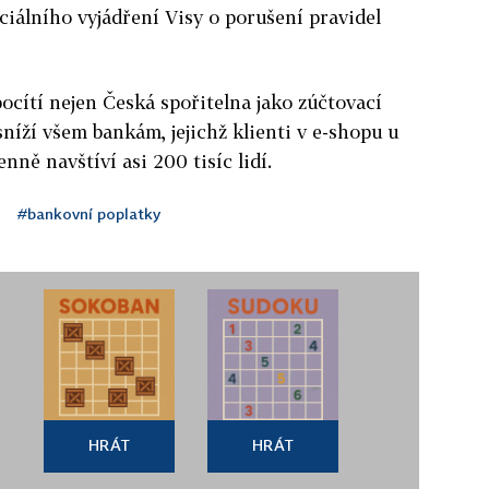
ciálního vyjádření Visy o porušení pravidel
ocítí nejen Česká spořitelna jako zúčtovací
níží všem bankám, jejichž klienti v e-shopu u
enně navštíví asi 200 tisíc lidí.
#bankovní poplatky
HRÁT
HRÁT