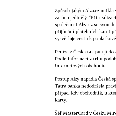
Způsob, jakým Alza.cz unikl
zatím ojedinělý. “Při realiza
společnost Alza.cz se svou dc
přijímání platebních karet p
vysvětluje cestu k poplatkov
Peníze z Česka tak putují do A
Podle informací z trhu podob
internetových obchodů.
Postup Alzy napadla Česká spo
Tatra banka nedodržela pravi
případ, kdy obchodník, u kter
karty.
Šéf MasterCard v Česku Miro