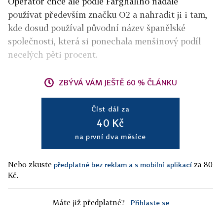
Operátor chce ale podle Farghaliho nadále
používat především značku O2 a nahradit ji i tam,
kde dosud používal původní název španělské
společnosti, která si ponechala menšinový podíl
necelých pěti procent.
ZBÝVÁ VÁM JEŠTĚ 60 % ČLÁNKU
Číst dál za
40 Kč
na první dva měsíce
Nebo zkuste
za 80
předplatné bez reklam a s mobilní aplikací
Kč.
Máte již předplatné?
Přihlaste se