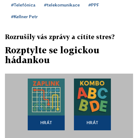
#Telefónica
#telekomunikace
#PPF
#Kellner Petr
Rozrušily vás zprávy a cítíte stres?
Rozptylte se logickou
hádankou
HRÁT
HRÁT