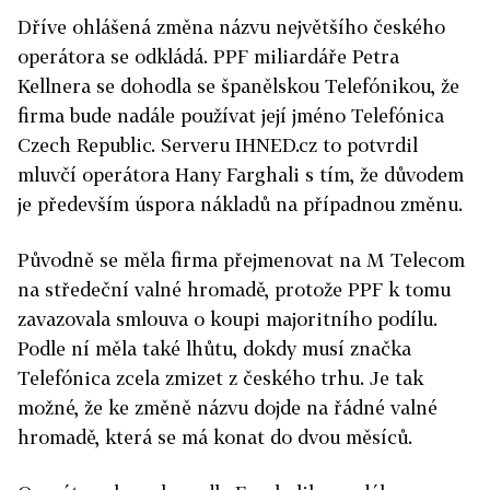
Dříve ohlášená změna názvu největšího českého
operátora se odkládá. PPF miliardáře Petra
Kellnera se dohodla se španělskou Telefónikou, že
firma bude nadále používat její jméno Telefónica
Czech Republic. Serveru IHNED.cz to potvrdil
mluvčí operátora Hany Farghali s tím, že důvodem
je především úspora nákladů na případnou změnu.
Původně se měla firma přejmenovat na M Telecom
na středeční valné hromadě, protože PPF k tomu
zavazovala smlouva o koupi majoritního podílu.
Podle ní měla také lhůtu, dokdy musí značka
Telefónica zcela zmizet z českého trhu. Je tak
možné, že ke změně názvu dojde na řádné valné
hromadě, která se má konat do dvou měsíců.