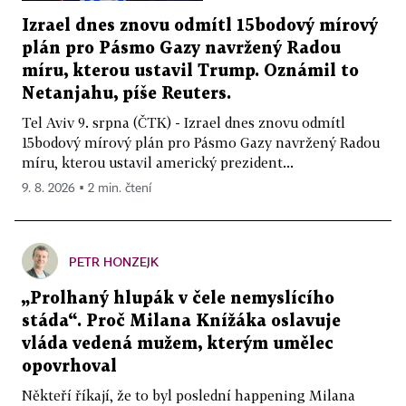
Izrael dnes znovu odmítl 15bodový mírový
plán pro Pásmo Gazy navržený Radou
míru, kterou ustavil Trump. Oznámil to
Netanjahu, píše Reuters.
Tel Aviv 9. srpna (ČTK) - Izrael dnes znovu odmítl
15bodový mírový plán pro Pásmo Gazy navržený Radou
míru, kterou ustavil americký prezident...
9. 8. 2026 ▪ 2 min. čtení
PETR HONZEJK
„Prolhaný hlupák v čele nemyslícího
stáda“. Proč Milana Knížáka oslavuje
vláda vedená mužem, kterým umělec
opovrhoval
Někteří říkají, že to byl poslední happening Milana