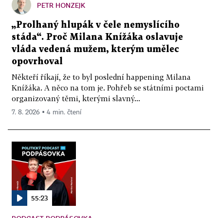
PETR HONZEJK
„Prolhaný hlupák v čele nemyslícího
stáda“. Proč Milana Knížáka oslavuje
vláda vedená mužem, kterým umělec
opovrhoval
Někteří říkají, že to byl poslední happening Milana
Knížáka. A něco na tom je. Pohřeb se státními poctami
organizovaný těmi, kterými slavný...
7. 8. 2026 ▪ 4 min. čtení
55:23