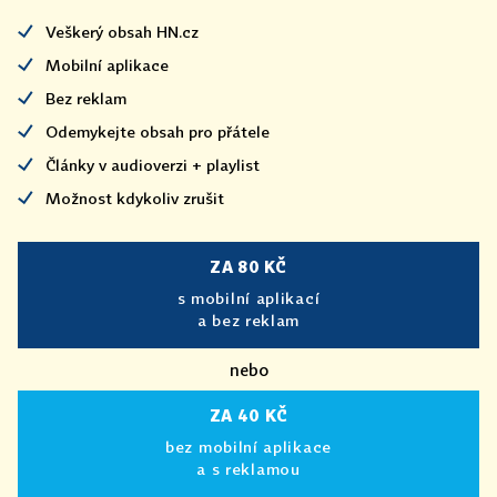
Veškerý obsah HN.cz
Mobilní aplikace
Bez reklam
Odemykejte obsah pro přátele
Články v audioverzi + playlist
Možnost kdykoliv zrušit
ZA 80 KČ
s mobilní aplikací
a bez reklam
nebo
ZA 40 KČ
bez mobilní aplikace
a s reklamou