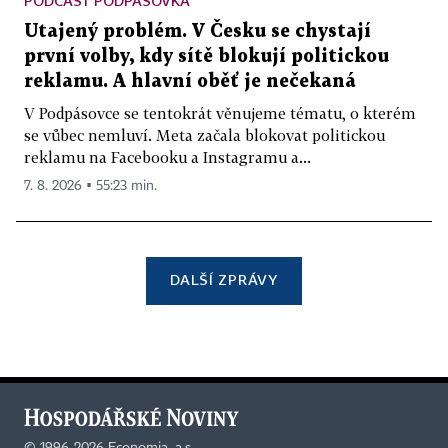
PODCAST PODPÁSOVKA
Utajený problém. V Česku se chystají
první volby, kdy sítě blokují politickou
reklamu. A hlavní oběť je nečekaná
V Podpásovce se tentokrát věnujeme tématu, o kterém
se vůbec nemluví. Meta začala blokovat politickou
reklamu na Facebooku a Instagramu a...
7. 8. 2026 ▪ 55:23 min.
DALŠÍ ZPRÁVY
©
1996-2026
Economia, a.s.