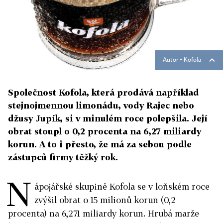
Autor ▪
Kofola
Společnost Kofola, která prodává například
stejnojmennou limonádu, vody Rajec nebo
džusy Jupík, si v minulém roce polepšila. Její
obrat stoupl o 0,2 procenta na 6,27 miliardy
korun. A to i přesto, že má za sebou podle
zástupců firmy těžký rok.
N
ápojářské skupině Kofola se v loňském roce
zvýšil obrat o 15 milionů korun (0,2
procenta) na 6,271 miliardy korun. Hrubá marže