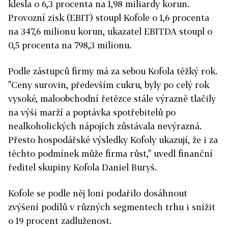
klesla o 6,3 procenta na 1,98 miliardy korun.
Provozní zisk (EBIT) stoupl Kofole o 1,6 procenta
na 347,6 milionu korun, ukazatel EBITDA stoupl o
0,5 procenta na 798,3 milionu.
Podle zástupců firmy má za sebou Kofola těžký rok.
"Ceny surovin, především cukru, byly po celý rok
vysoké, maloobchodní řetězce stále výrazně tlačily
na výši marží a poptávka spotřebitelů po
nealkoholických nápojích zůstávala nevýrazná.
Přesto hospodářské výsledky Kofoly ukazují, že i za
těchto podmínek může firma růst," uvedl finanční
ředitel skupiny Kofola Daniel Buryš.
Kofole se podle něj loni podařilo dosáhnout
zvýšení podílů v různých segmentech trhu i snížit
o 19 procent zadluženost.