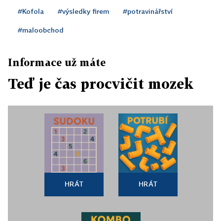
#Kofola
#výsledky firem
#potravinářství
#maloobchod
Informace už máte
Teď je čas procvičit mozek
HRÁT
HRÁT