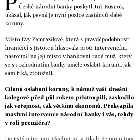
P
České národní banky poskytl Jiří Rusnok,
ukázal, jak pevná je nyní pozice zastánců slabé
koruny.
Místo Evy Zamrazilové, která s pravděpodobností
hraničící s jistotou hlasovala proti intervencím,
nastoupil na její místo v bankovní radě muž, který
se s rozhodnutím banky uměle oslabit korunu, jak
sám říká, ztotožnil.
Cílené oslabení koruny, k němuž vaši dnešní
kolegové před půl rokem přistoupili, zaskočilo
jak veřejnost, tak většinu ekonomů. Překvapila
masivní intervence národní banky i vás, tehdy
v roli premiéra?
Do jisté míry ano. Všichni už si říkali, že oni o tom