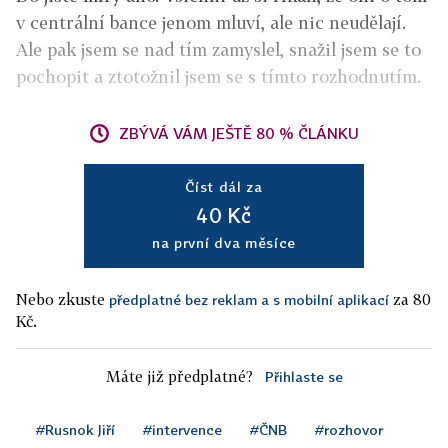
v centrální bance jenom mluví, ale nic neudělají.
Ale pak jsem se nad tím zamyslel, snažil jsem se to
pochopit a ztotožnil jsem se s tímto rozhodnutím.
ZBÝVÁ VÁM JEŠTĚ 80 % ČLÁNKU
Číst dál za
40 Kč
na první dva měsíce
Nebo zkuste
za 80
předplatné bez reklam a s mobilní aplikací
Kč.
Máte již předplatné?
Přihlaste se
#Rusnok Jiří
#intervence
#ČNB
#rozhovor