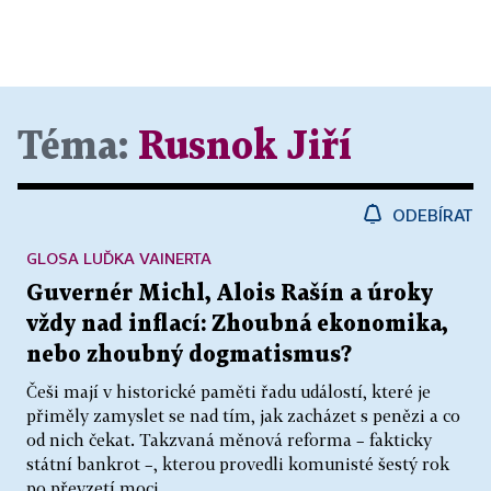
Téma:
Rusnok Jiří
ODEBÍRAT
GLOSA LUĎKA VAINERTA
Guvernér Michl, Alois Rašín a úroky
vždy nad inflací: Zhoubná ekonomika,
nebo zhoubný dogmatismus?
Češi mají v historické paměti řadu událostí, které je
přiměly zamyslet se nad tím, jak zacházet s penězi a co
od nich čekat. Takzvaná měnová reforma – fakticky
státní bankrot –, kterou provedli komunisté šestý rok
po převzetí moci,...