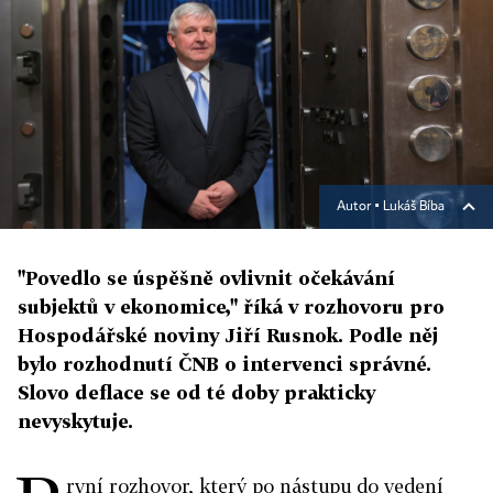
Autor ▪
Lukáš Bíba
"Povedlo se úspěšně ovlivnit očekávání
subjektů v ekonomice," říká v rozhovoru pro
Hospodářské noviny Jiří Rusnok. Podle něj
bylo rozhodnutí ČNB o intervenci správné.
Slovo deflace se od té doby prakticky
nevyskytuje.
rvní rozhovor, který po nástupu do vedení