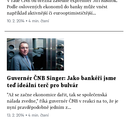
V radě ČNB od března zasedne expremiér Jiří Rusnok.
Podle oslovených ekonomů do banky může vnést
například aktivnější či eurooptimističtější...
10. 2. 2014 ▪ 4 min. čtení
Guvernér ČNB Singer: Jako bankéři jsme
teď ideální terč pro bulvár
"Až se začne ekonomice dařit, tak se společenská
nálada zvedne," říká guvernér ČNB v reakci na to, že je
nyní pravděpodobně jedním z...
13. 2. 2014 ▪ 4 min. čtení