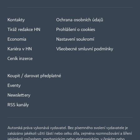
Kontakty
Ochrana osobních údajů
Tiráž redakce HN
Prohlášení o cookies
Economia
Nastavení soukromí
Kariéra v HN
Všeobecné smluvní podmínky
Ceník inzerce
Koupit / darovat předplatné
Eventy
×
Newslettery
RSS kanály
Autorská práva vykonává vydavatel. Bez písemného svolení vydavatele je
zakázáno jakékoli užití částí nebo celku díla, zejména rozmnožování a šíření
jakýmkoli způsobem, mechanickým nebo elektronickým, v českém nebo