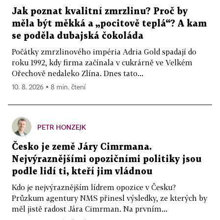
Jak poznat kvalitní zmrzlinu? Proč by
měla být měkká a „pocitově teplá“? A kam
se poděla dubajská čokoláda
Počátky zmrzlinového impéria Adria Gold spadají do
roku 1992, kdy firma začínala v cukrárně ve Velkém
Ořechově nedaleko Zlína. Dnes tato...
10. 8. 2026 ▪ 8 min. čtení
PETR HONZEJK
Česko je země Járy Cimrmana.
Nejvýraznějšími opozičními politiky jsou
podle lidí ti, kteří jim vládnou
Kdo je nejvýraznějším lídrem opozice v Česku?
Průzkum agentury NMS přinesl výsledky, ze kterých by
měl jistě radost Jára Cimrman. Na prvním...