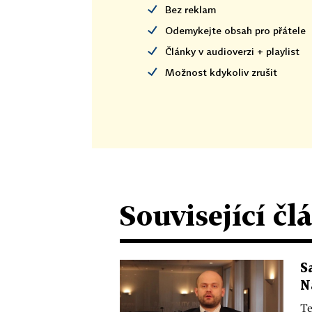
Bez reklam
Odemykejte obsah pro přátele
Články v audioverzi + playlist
Možnost kdykoliv zrušit
Související čl
S
N
Te