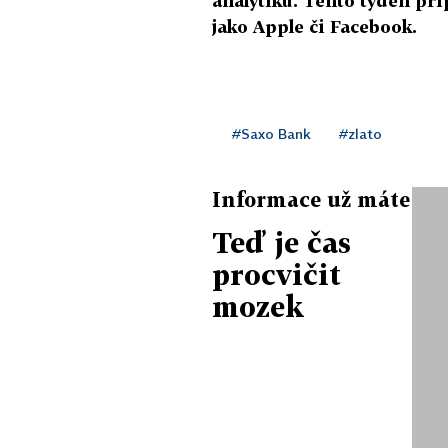
analytiků. Tento týden přip
jako Apple či Facebook.
#Saxo Bank
#zlato
Informace už máte
Teď je čas
procvičit
mozek