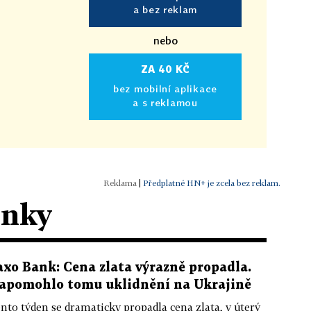
a bez reklam
nebo
ZA 40 KČ
bez mobilní aplikace
a s reklamou
|
Předplatné HN+ je zcela bez reklam.
ánky
axo Bank: Cena zlata výrazně propadla.
apomohlo tomu uklidnění na Ukrajině
nto týden se dramaticky propadla cena zlata, v úterý