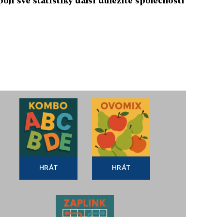
ojí své statistiky další důležité společnosti
HRÁT
HRÁT