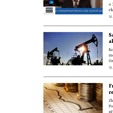
o 
ek
18
S
a
Ko
in
či
18.
F
r
Zl
Po
př