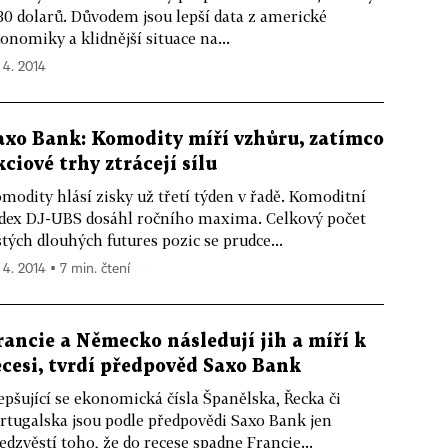
30 dolarů. Důvodem jsou lepší data z americké
onomiky a klidnější situace na...
. 4. 2014
axo Bank: Komodity míří vzhůru, zatímco
kciové trhy ztrácejí sílu
modity hlásí zisky už třetí týden v řadě. Komoditní
dex DJ-UBS dosáhl ročního maxima. Celkový počet
stých dlouhých futures pozic se prudce...
 4. 2014 ▪ 7 min. čtení
rancie a Německo následují jih a míří k
ecesi, tvrdí předpověd Saxo Bank
epšující se ekonomická čísla Španělska, Řecka či
rtugalska jsou podle předpovědi Saxo Bank jen
edzvěstí toho, že do recese spadne Francie...