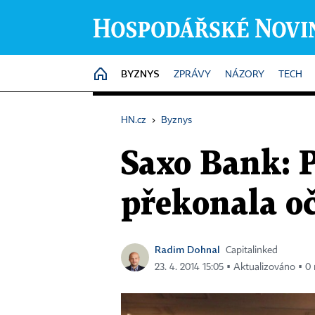
BYZNYS
HOME
ZPRÁVY
NÁZORY
TECH
HN.cz
›
Byznys
Saxo Bank: 
překonala oč
Radim Dohnal
Capitalinked
23. 4. 2014 15:05 ▪ Aktualizováno ▪ 0 