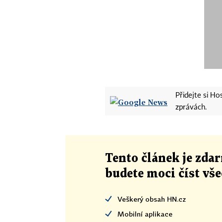
Přidejte si H
zprávách.
Tento článek
je
zdar
budete moci číst vš
Veškerý obsah HN.cz
Mobilní aplikace