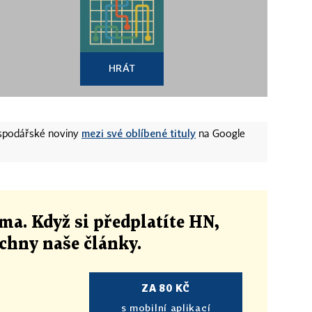
HRÁT
mezi své oblíbené tituly
ospodářské noviny
na Google
ma. Když si předplatíte HN,
echny naše články
.
ZA 80 KČ
s mobilní aplikací