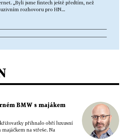
net. „Byli jsme fintech ještě předtím, než
kluzivním rozhovoru pro HN...
N
 černém BMW s majákem
 křižovatky přihnalo obří luxusní
m majáčkem na střeše. Na