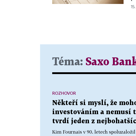
15.
Téma:
Saxo Ban
ROZHOVOR
Někteří si myslí, že moh
investováním a nemusí tv
tvrdí jeden z nejbohatš
Kim Fournais v 90. letech spoluzaložil