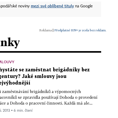
mezi své oblíbené tituly
ospodářské noviny
na Google
|
Předplatné HN+ je zcela bez reklam.
ánky
MLOUVY
hystáte se zaměstnat brigádníky bez
gentury? Jaké smlouvy jsou
ejvýhodnější
i zaměstnávání brigádníků a výpomocných
acovníků se zpravidla používají Dohoda o provedení
áce a Dohoda o pracovní činnosti. Každá má ale...
5. 2013 ▪ 6 min. čtení