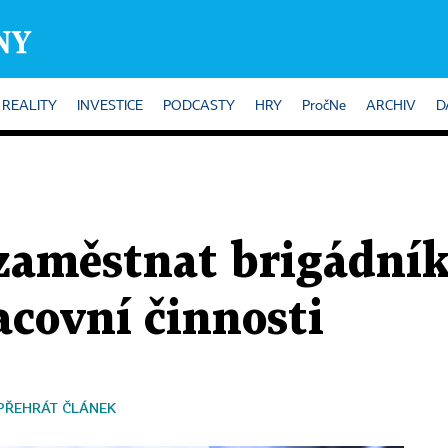
REALITY
INVESTICE
PODCASTY
HRY
PročNe
ARCHIV
D
 zaměstnat brigádní
acovní činnosti
PŘEHRÁT ČLÁNEK