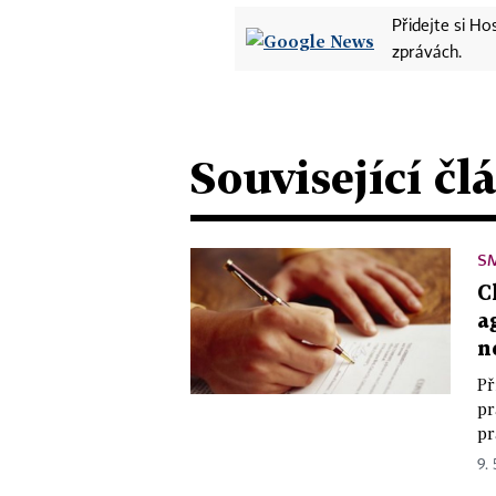
Přidejte si H
zprávách.
Související čl
S
C
a
n
Př
pr
pr
9. 