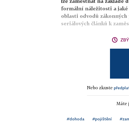
lze zaměstnat na základě d
formální náležitosti a jaké
oblasti odvodů zákonných p
seriálových článků k zamě
ZBÝ
Nebo zkuste
předpla
Máte j
#dohoda
#pojištění
#za