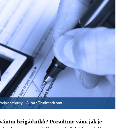
 Podpis smlouvy.
Autor ▪
Thinkstock.com
áváním brigádníků? Poradíme vám, jak je