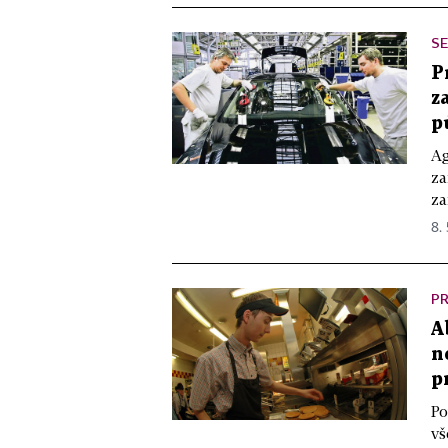
SE
P
z
p
Ag
za
za
8. 
P
A
n
p
Po
vš