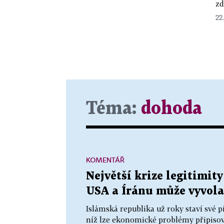
zd
22.
Téma:
dohoda
KOMENTÁŘ
Největší krize legitimit
USA a Íránu může vyvola
Islámská republika už roky staví své pře
níž lze ekonomické problémy připisov