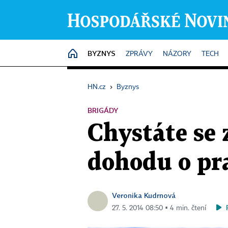
BYZNYS
HOME
ZPRÁVY
NÁZORY
TECH
HN.cz
›
Byznys
BRIGÁDY
Chystáte se
dohodu o pr
Veronika Kudrnová
27. 5. 2014 08:50 ▪ 4 min. čtení