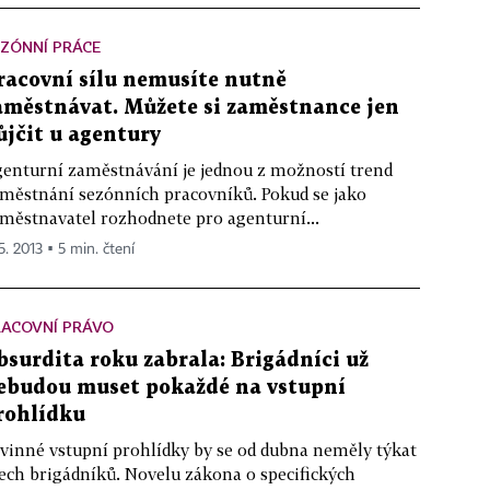
ZÓNNÍ PRÁCE
racovní sílu nemusíte nutně
aměstnávat. Můžete si zaměstnance jen
ůjčit u agentury
enturní zaměstnávání je jednou z možností trend
městnání sezónních pracovníků. Pokud se jako
městnavatel rozhodnete pro agenturní...
5. 2013 ▪ 5 min. čtení
RACOVNÍ PRÁVO
bsurdita roku zabrala: Brigádníci už
ebudou muset pokaždé na vstupní
rohlídku
vinné vstupní prohlídky by se od dubna neměly týkat
ech brigádníků. Novelu zákona o specifických