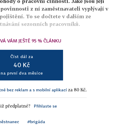
ohody o pracovní činnosti. Jaké jsou její
 povinnosti z ní zaměstnavateli vyplývají v
ojištění. To se dočtete v dalším ze
stnávání sezonních pracovníků.
VÁ VÁM JEŠTĚ 95 % ČLÁNKU
Číst dál za
40 Kč
na první dva měsíce
za 80 Kč.
tné bez reklam a s mobilní aplikací
iž předplatné?
Přihlaste se
městnanec
#brigáda