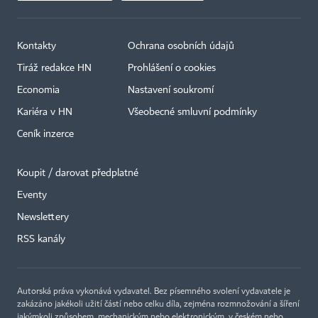
Kontakty
Ochrana osobních údajů
Tiráž redakce HN
Prohlášení o cookies
Economia
Nastavení soukromí
Kariéra v HN
Všeobecné smluvní podmínky
Ceník inzerce
Koupit / darovat předplatné
Eventy
×
Newslettery
RSS kanály
Autorská práva vykonává vydavatel. Bez písemného svolení vydavatele je
zakázáno jakékoli užití částí nebo celku díla, zejména rozmnožování a šíření
jakýmkoli způsobem, mechanickým nebo elektronickým, v českém nebo