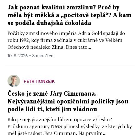
Jak poznat kvalitní zmrzlinu? Proč by
měla být měkká a „pocitově teplá“? A kam
se poděla dubajská čokoláda
Počátky zmrzlinového impéria Adria Gold spadají do
roku 1992, kdy firma začínala v cukrárně ve Velkém
Ořechově nedaleko Zlína. Dnes tato...
10. 8. 2026 ▪ 8 min. čtení
PETR HONZEJK
Česko je země Járy Cimrmana.
Nejvýraznějšími opozičními politiky jsou
podle lidí ti, kteří jim vládnou
Kdo je nejvýraznějším lídrem opozice v Česku?
Průzkum agentury NMS přinesl výsledky, ze kterých by
měl jistě radost Jára Cimrman. Na prvním...