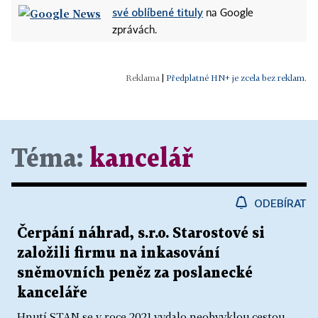
své oblíbené tituly
na Google
zprávách.
|
Předplatné HN+ je zcela bez reklam.
Téma:
kancelář
ODEBÍRAT
Čerpání náhrad, s.r.o. Starostové si
založili firmu na inkasování
sněmovních peněz za poslanecké
kanceláře
Hnutí STAN se v roce 2021 vydalo neobvyklou cestou,