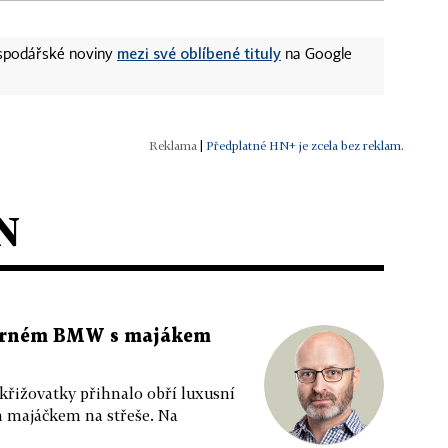
mezi své oblíbené tituly
ospodářské noviny
na Google
|
Předplatné HN+ je zcela bez reklam.
N
 černém BMW s majákem
 křižovatky přihnalo obří luxusní
m majáčkem na střeše. Na