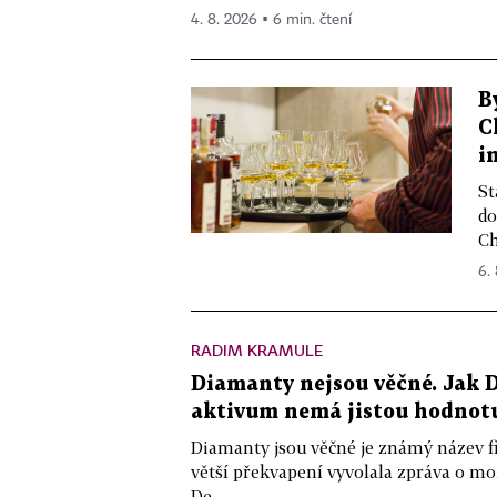
4. 8. 2026 ▪ 6 min. čtení
B
C
i
St
do
Ch
6.
RADIM KRAMULE
Diamanty nejsou věčné. Jak D
aktivum nemá jistou hodnot
Diamanty jsou věčné je známý název f
větší překvapení vyvolala zpráva o m
De...