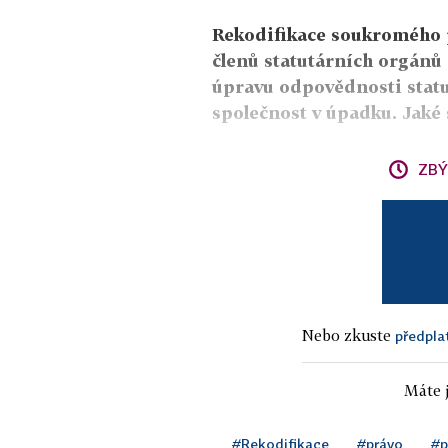
Rekodifikace soukromého 
členů statutárních orgánů 
úpravu odpovědnosti statut
společnost v úpadku. Jaké 
ZBÝ
Nebo zkuste
předpla
Máte j
#Rekodifikace
#právo
#p