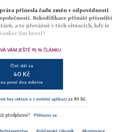
práva přinesla řadu změn v odpovědnosti
společností. Rekodifikace přináší přísnější
árů, a to převážně v těch situacích, kdy je
sankce jim hrozí?
VÁ VÁM JEŠTĚ 95 % ČLÁNKU
Číst dál za
40 Kč
na první dva měsíce
za 80 Kč.
tné bez reklam a s mobilní aplikací
iž předplatné?
Přihlaste se
ředstavenstvo
#občanský zákoník
#korporace