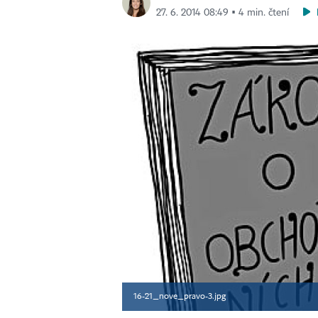
27. 6. 2014 08:49 ▪ 4 min. čtení
16-21_nove_pravo-3.jpg