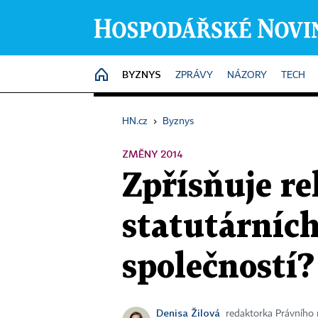
BYZNYS
HOME
ZPRÁVY
NÁZORY
TECH
HN.cz
›
Byznys
ZMĚNY 2014
Zpřísňuje re
statutárníc
společností?
Denisa Žilová
redaktorka Právního 