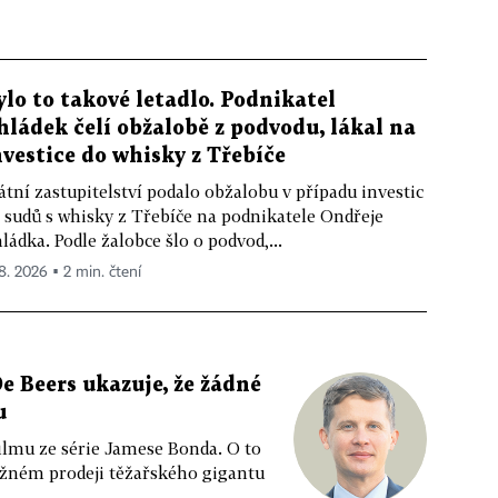
ylo to takové letadlo. Podnikatel
hládek čelí obžalobě z podvodu, lákal na
nvestice do whisky z Třebíče
átní zastupitelství podalo obžalobu v případu investic
 sudů s whisky z Třebíče na podnikatele Ondřeje
ládka. Podle žalobce šlo o podvod,...
 8. 2026 ▪ 2 min. čtení
e Beers ukazuje, že žádné
u
ilmu ze série Jamese Bonda. O to
ožném prodeji těžařského gigantu