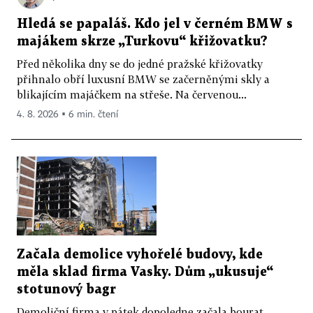
Hledá se papaláš. Kdo jel v černém BMW s
majákem skrze „Turkovu“ křižovatku?
Před několika dny se do jedné pražské křižovatky
přihnalo obří luxusní BMW se začerněnými skly a
blikajícím majáčkem na střeše. Na červenou...
4. 8. 2026 ▪ 6 min. čtení
Začala demolice vyhořelé budovy, kde
měla sklad firma Vasky. Dům „ukusuje“
stotunový bagr
Demoliční firma v pátek dopoledne začala bourat