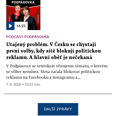
55:23
PODCAST PODPÁSOVKA
Utajený problém. V Česku se chystají
první volby, kdy sítě blokují politickou
reklamu. A hlavní oběť je nečekaná
V Podpásovce se tentokrát věnujeme tématu, o kterém
se vůbec nemluví. Meta začala blokovat politickou
reklamu na Facebooku a Instagramu a...
7. 8. 2026 ▪ 55:23 min.
DALŠÍ ZPRÁVY