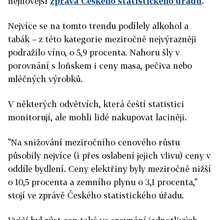
nejnovější
zpráva Českého statistického úřadu
.
Nejvíce se na tomto trendu podílely alkohol a
tabák – z této kategorie meziročně nejvýrazněji
podražilo víno, o 5,9 procenta. Nahoru šly v
porovnání s loňskem i ceny masa, pečiva nebo
mléčných výrobků.
V některých odvětvích, která čeští statistici
monitorují, ale mohli lidé nakupovat laciněji.
"Na snižování meziročního cenového růstu
působily nejvíce (i přes oslabení jejich vlivu) ceny v
oddíle bydlení. Ceny elektřiny byly meziročně nižší
o 10,5 procenta a zemního plynu o 3,1 procenta,"
stojí ve zprávě Českého statistického úřadu.