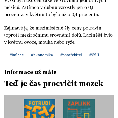
Vyšší byl růst cen také ve srovnání jednotlivých
měsíců. Zatímco v dubnu vzrostly jen o 0,1
procenta, v květnu to bylo už o 0,4 procenta.
Zajímavé je, že meziměsíčně šly ceny potravin
(oproti meziročnímu srovnání) dolů. Lacinější bylo
v květnu ovoce, mouka nebo rýže.
#inflace
#ekonomika
#spotřebitel
#ČSÚ
Informace už máte
Teď je čas procvičit mozek