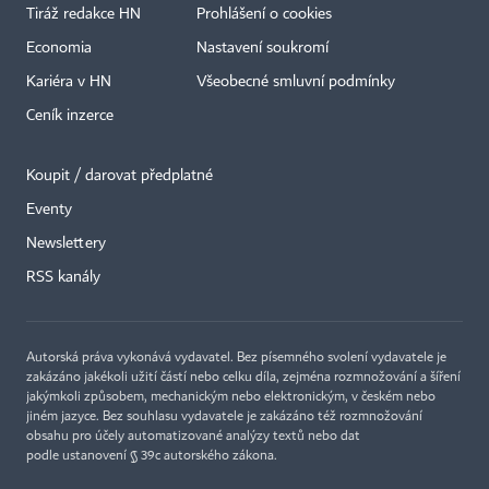
Tiráž redakce HN
Prohlášení o cookies
Economia
Nastavení soukromí
Kariéra v HN
Všeobecné smluvní podmínky
Ceník inzerce
Koupit / darovat předplatné
Eventy
×
Newslettery
RSS kanály
Autorská práva vykonává vydavatel. Bez písemného svolení vydavatele je
zakázáno jakékoli užití částí nebo celku díla, zejména rozmnožování a šíření
jakýmkoli způsobem, mechanickým nebo elektronickým, v českém nebo
jiném jazyce. Bez souhlasu vydavatele je zakázáno též rozmnožování
obsahu pro účely automatizované analýzy textů nebo dat
podle ustanovení § 39c autorského zákona.