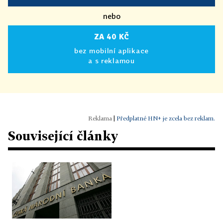
nebo
ZA 40 KČ
bez mobilní aplikace
a s reklamou
|
Předplatné HN+ je zcela bez reklam.
Související články