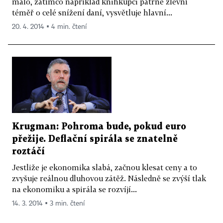
málo, zatímco například knihkupci patrně zlevní
téměř o celé snížení daní, vysvětluje hlavní...
20. 4. 2014 ▪ 4 min. čtení
Krugman: Pohroma bude, pokud euro
přežije. Deflační spirála se znatelně
roztáčí
Jestliže je ekonomika slabá, začnou klesat ceny a to
zvyšuje reálnou dluhovou zátěž. Následně se zvýší tlak
na ekonomiku a spirála se rozvíjí...
14. 3. 2014 ▪ 3 min. čtení