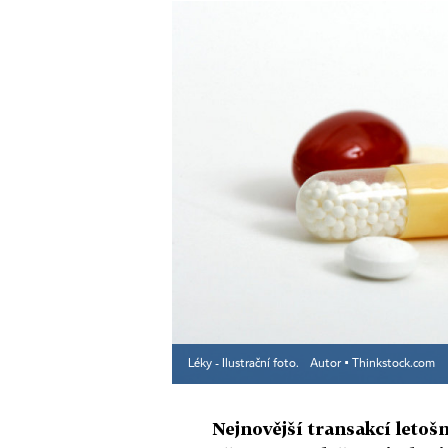
Léky - Ilustrační foto.
Autor ▪
Thinkstock.com
Nejnovější transakcí letoš