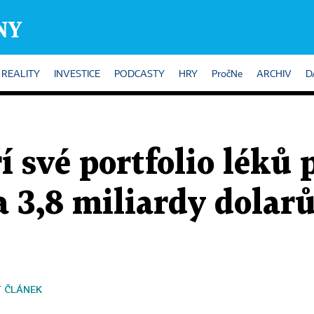
REALITY
INVESTICE
PODCASTY
HRY
PročNe
ARCHIV
D
í své portfolio léků 
a 3,8 miliardy dolar
 ČLÁNEK