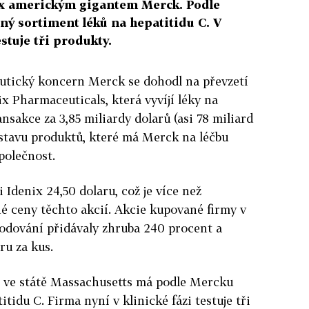
ix americkým gigantem Merck. Podle
ný sortiment léků na hepatitidu C. V
estuje tři produkty.
utický koncern Merck se dohodl na převzetí
ix Pharmaceuticals, která vyvíjí léky na
nsakce za 3,85 miliardy dolarů (asi 78 miliard
stavu produktů, které má Merck na léčbu
společnost.
 Idenix 24,50 dolaru, což je více než
é ceny těchto akcií. Akcie kupované firmy v
odování přidávaly zhruba 240 procent a
ru za kus.
i ve státě Massachusetts má podle Mercku
itidu C. Firma nyní v klinické fázi testuje tři