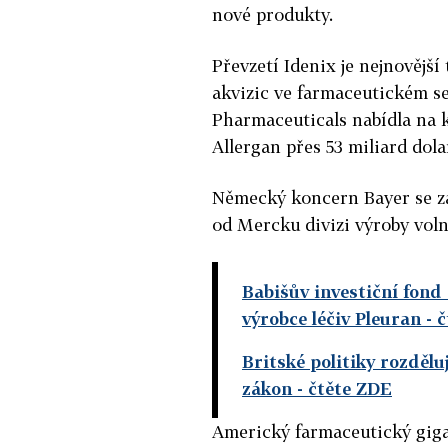
nové produkty.
Převzetí Idenix je nejnovější
akvizic ve farmaceutickém s
Pharmaceuticals nabídla na 
Allergan přes 53 miliard dola
Německý koncern Bayer se za
od Mercku divizi výroby voln
Babišův investiční fond 
výrobce léčiv Pleuran
- 
Britské politiky rozdělu
zákon
- čtěte ZDE
Americký farmaceutický gigan