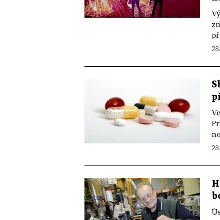
Vý
zm
př
28
S
p
Ve
Pr
no
28.
H
b
Ús