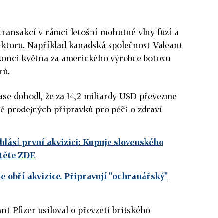
 transakcí v rámci letošní mohutné vlny fúzí a
ektoru. Například kanadská společnost Valeant
konci května za amerického výrobce botoxu
rů.
se dohodl, že za 14,2 miliardy USD převezme
ě prodejných přípravků pro péči o zdraví.
hlásí první akvizici: Kupuje slovenského
čtěte ZDE
je obří akvizice. Připravují "ochranářský"
t Pfizer usiloval o převzetí britského