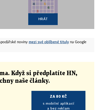
HRÁT
mezi své oblíbené tituly
ospodářské noviny
na Google
ma. Když si předplatíte HN,
echny naše články
.
ZA 80 KČ
s mobilní aplikací
a bez reklam