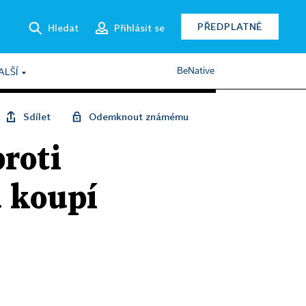
PŘEDPLATNÉ
Hledat
Přihlásit se
BeNative
ALŠÍ
Sdílet
Odemknout známému
proti
ů koupí