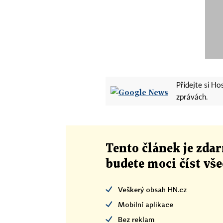
Přidejte si H
zprávách.
Tento článek
je
zdar
budete moci číst vš
Veškerý obsah HN.cz
Mobilní aplikace
Bez reklam