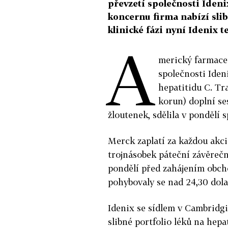
převzetí společnosti Iden
koncernu firma nabízí slib
klinické fázi nyní Idenix t
A
merický farmace
společnosti Iden
hepatitidu C. Tra
korun) doplní se
žloutenek, sdělila v pondělí 
Merck zaplatí za každou akcii
trojnásobek páteční závěrečn
pondělí před zahájením obch
pohybovaly se nad 24,30 dola
Idenix se sídlem v Cambridg
slibné portfolio léků na hepat