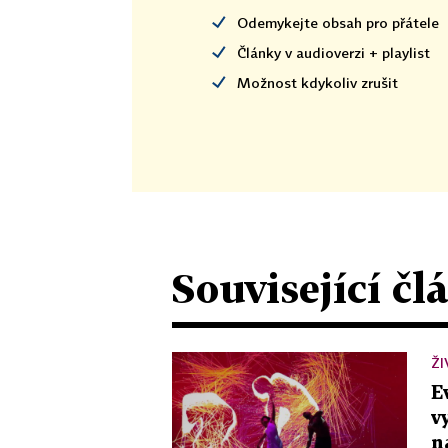
Odemykejte obsah pro přátele
Články v audioverzi + playlist
Možnost kdykoliv zrušit
Související čl
Ž
E
v
n