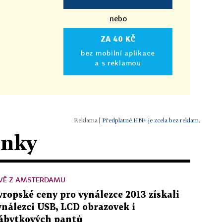
nebo
ZA 40 KČ
bez mobilní aplikace
a s reklamou
|
Předplatné HN+ je zcela bez reklam.
ánky
IVĚ Z AMSTERDAMU
vropské ceny pro vynálezce 2013 získali
ynálezci USB, LCD obrazovek i
ábytkových pantů