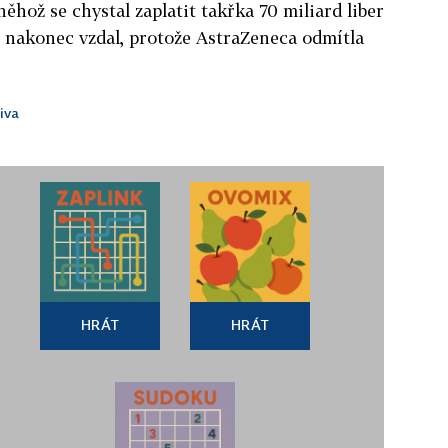
ěhož se chystal zaplatit takřka 70 miliard liber
le nakonec vzdal, protože AstraZeneca odmítla
iva
HRÁT
HRÁT