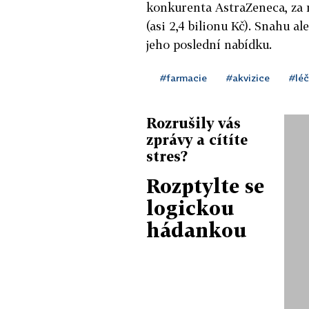
konkurenta AstraZeneca, za n
(asi 2,4 bilionu Kč). Snahu a
jeho poslední nabídku.
#farmacie
#akvizice
#léč
Rozrušily vás
zprávy a cítíte
stres?
Rozptylte se
logickou
hádankou