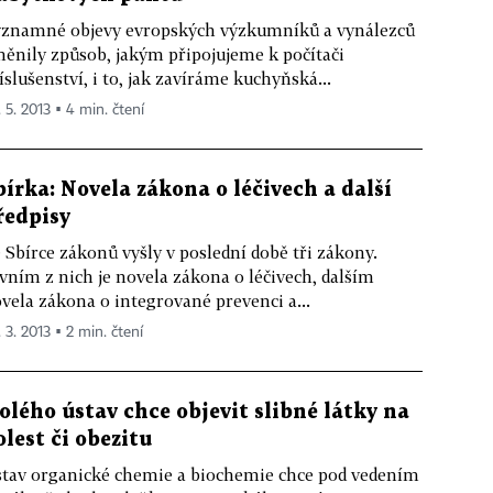
znamné objevy evropských výzkumníků a vynálezců
ěnily způsob, jakým připojujeme k počítači
íslušenství, i to, jak zavíráme kuchyňská...
. 5. 2013 ▪ 4 min. čtení
bírka: Novela zákona o léčivech a další
ředpisy
 Sbírce zákonů vyšly v poslední době tři zákony.
vním z nich je novela zákona o léčivech, dalším
vela zákona o integrované prevenci a...
 3. 2013 ▪ 2 min. čtení
olého ústav chce objevit slibné látky na
olest či obezitu
tav organické chemie a biochemie chce pod vedením