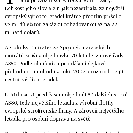
ránu provozní šéf Airbusu John Leahy.
Lehkost jeho slov ale nijak nezastírala, že největší
evropský výrobce letadel krátce předtím přišel o
velmi důležitou zakázku odhadovanou až na 22
miliard dolarů.
Aerolinky Emirates ze Spojených arabských
emirátů zrušily objednávku 70 letadel z nové řady
A350. Podle oficiálních prohlášení šejkové
přehodnotili dohodu z roku 2007 a rozhodli se jít
cestou větších letadel.
U Airbusu si před časem objednali 50 dalších strojů
A380, tedy největšího letadla z výrobní flotily
evropské strojírenské firmy. A zároveň největšího
letadla pro osobní dopravu na světě.