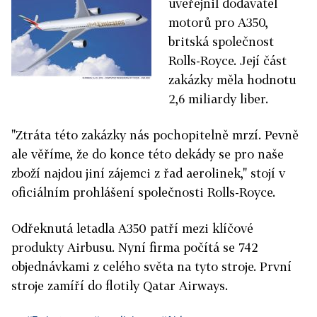
uveřejnil dodavatel
motorů pro A350,
britská společnost
Rolls-Royce. Její část
zakázky měla hodnotu
2,6 miliardy liber.
"Ztráta této zakázky nás pochopitelně mrzí. Pevně
ale věříme, že do konce této dekády se pro naše
zboží najdou jiní zájemci z řad aerolinek," stojí v
oficiálním prohlášení společnosti Rolls-Royce.
Odřeknutá letadla A350 patří mezi klíčové
produkty Airbusu. Nyní firma počítá se 742
objednávkami z celého světa na tyto stroje. První
stroje zamíří do flotily Qatar Airways.