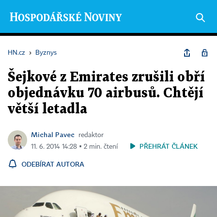
HN.cz
›
Byznys
Šejkové z Emirates zrušili obří
objednávku 70 airbusů. Chtějí
větší letadla
Michal Pavec
redaktor
PŘEHRÁT ČLÁNEK
11. 6. 2014 14:28 ▪ 2 min. čtení
ODEBÍRAT AUTORA