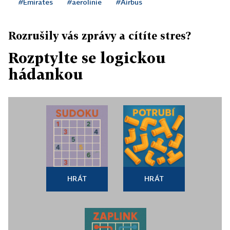
#Emirates
#aerolinie
#Airbus
Rozrušily vás zprávy a cítíte stres?
Rozptylte se logickou
hádankou
HRÁT
HRÁT