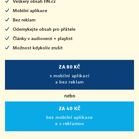
Veškerý obsah HN.cz
Mobilní aplikace
Bez reklam
Odemykejte obsah pro přátele
Články v audioverzi + playlist
Možnost kdykoliv zrušit
ZA 80 KČ
s mobilní aplikací
a bez reklam
nebo
ZA 40 KČ
bez mobilní aplikace
a s reklamou