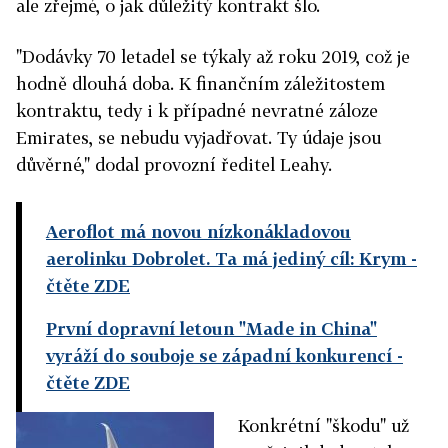
ale zřejmé, o jak důležitý kontrakt šlo.
"Dodávky 70 letadel se týkaly až roku 2019, což je
hodně dlouhá doba. K finančním záležitostem
kontraktu, tedy i k případné nevratné záloze
Emirates, se nebudu vyjadřovat. Ty údaje jsou
důvěrné," dodal provozní ředitel Leahy.
Aeroflot má novou nízkonákladovou
aerolinku Dobrolet. Ta má jediný cíl: Krym
-
čtěte ZDE
První dopravní letoun "Made in China"
vyráží do souboje se západní konkurencí
-
čtěte ZDE
Konkrétní "škodu" už