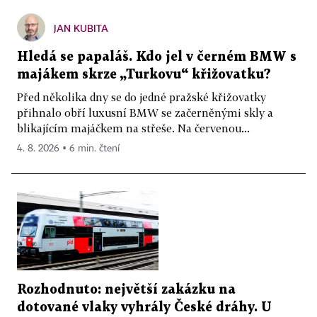
JAN KUBITA
Hledá se papaláš. Kdo jel v černém BMW s
majákem skrze „Turkovu“ křižovatku?
Před několika dny se do jedné pražské křižovatky
přihnalo obří luxusní BMW se začerněnými skly a
blikajícím majáčkem na střeše. Na červenou...
4. 8. 2026 ▪ 6 min. čtení
Rozhodnuto: největší zakázku na
dotované vlaky vyhrály České dráhy. U