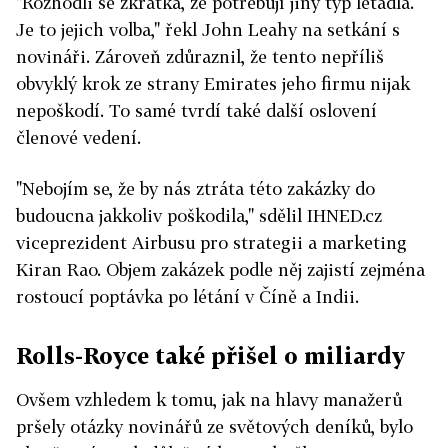
"Rozhodli se zkrátka, že potřebují jiný typ letadla.
Je to jejich volba," řekl John Leahy na setkání s
novináři. Zároveň zdůraznil, že tento nepříliš
obvyklý krok ze strany Emirates jeho firmu nijak
nepoškodí. To samé tvrdí také další oslovení
členové vedení.
"Nebojím se, že by nás ztráta této zakázky do
budoucna jakkoliv poškodila," sdělil IHNED.cz
viceprezident Airbusu pro strategii a marketing
Kiran Rao. Objem zakázek podle něj zajistí zejména
rostoucí poptávka po létání v Číně a Indii.
Rolls-Royce také přišel o miliardy
Ovšem vzhledem k tomu, jak na hlavy manažerů
pršely otázky novinářů ze světových deníků, bylo