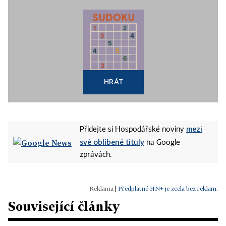
HRÁT
mezi
Přidejte si Hospodářské noviny
své oblíbené tituly
na Google
zprávách.
|
Předplatné HN+ je zcela bez reklam.
Související články