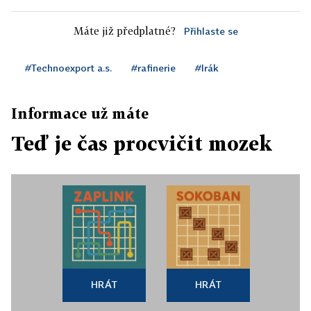
Máte již předplatné?
Přihlaste se
#Technoexport a.s.
#rafinerie
#Irák
Informace už máte
Teď je čas procvičit mozek
HRÁT
HRÁT