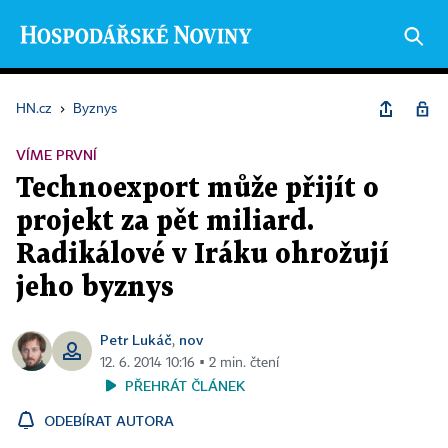
HN.cz
›
Byznys
VÍME PRVNÍ
Technoexport může přijít o
projekt za pět miliard.
Radikálové v Iráku ohrožují
jeho byznys
Petr Lukáč
nov
,
12. 6. 2014 10:16 ▪ 2 min. čtení
PŘEHRÁT ČLÁNEK
ODEBÍRAT AUTORA