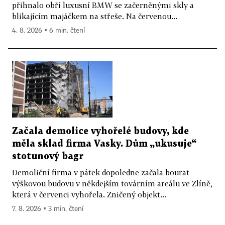
přihnalo obří luxusní BMW se začerněnými skly a
blikajícím majáčkem na střeše. Na červenou...
4. 8. 2026 ▪ 6 min. čtení
Začala demolice vyhořelé budovy, kde
měla sklad firma Vasky. Dům „ukusuje“
stotunový bagr
Demoliční firma v pátek dopoledne začala bourat
výškovou budovu v někdejším továrním areálu ve Zlíně,
která v červenci vyhořela. Zničený objekt...
7. 8. 2026 ▪ 3 min. čtení