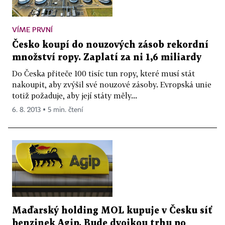
VÍME PRVNÍ
Česko koupí do nouzových zásob rekordní
množství ropy. Zaplatí za ni 1,6 miliardy
Do Česka přiteče 100 tisíc tun ropy, které musí stát
nakoupit, aby zvýšil své nouzové zásoby. Evropská unie
totiž požaduje, aby její státy měly...
6. 8. 2013 ▪ 5 min. čtení
Maďarský holding MOL kupuje v Česku síť
benzinek Agip. Bude dvojkou trhu po