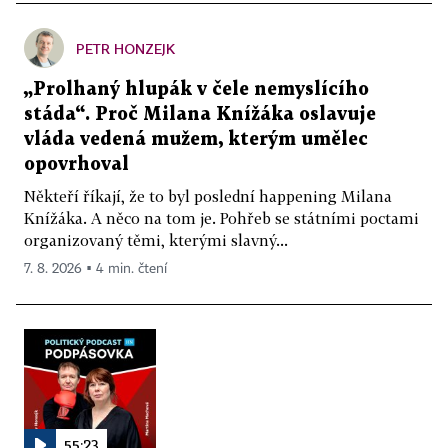
PETR HONZEJK
„Prolhaný hlupák v čele nemyslícího
stáda“. Proč Milana Knížáka oslavuje
vláda vedená mužem, kterým umělec
opovrhoval
Někteří říkají, že to byl poslední happening Milana
Knížáka. A něco na tom je. Pohřeb se státními poctami
organizovaný těmi, kterými slavný...
7. 8. 2026 ▪ 4 min. čtení
55:23