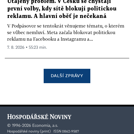
Utajený problém. V Česku se chystají
první volby, kdy sítě blokují politickou
reklamu. A hlavní oběť je nečekaná
V Podpásovce se tentokrát věnujeme tématu, o kterém
se vůbec nemluví. Meta začala blokovat politickou
reklamu na Facebooku a Instagramu a...
7. 8. 2026 ▪ 55:23 min.
DALŠÍ ZPRÁVY
©
1996-2026
Economia, a.s.
Hospodářské noviny (print) ISSN 0862-9587