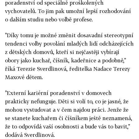
poradenství od speciálně proškolených
vychovatelů. To jim pak umožní lepší rozhodování
o dalším studiu nebo volbě profese.
"Díky tomu je možné změnit dosavadní stereotypní
tendenci volby povolání mladých lidí odcházejících
z dětských domovů, kteří si nejčastěji vybírají
obory jako kuchař, číšník, kadeřnice a podobně,"
říká Terezie Sverdlinová, ředitelka Nadace Terezy
Maxové dětem.
"Externí kariérní poradenství v domovech
prakticky nefunguje. Děti si volí to, co je jasné, že
mohou vystudovat a v čem najdou práci. Jenže že
se stanete kuchařem či číšníkem ještě neznamená,
že to odpovídá vaší osobnosti a bude vás to bavit,"
dodává Sverdlinová.