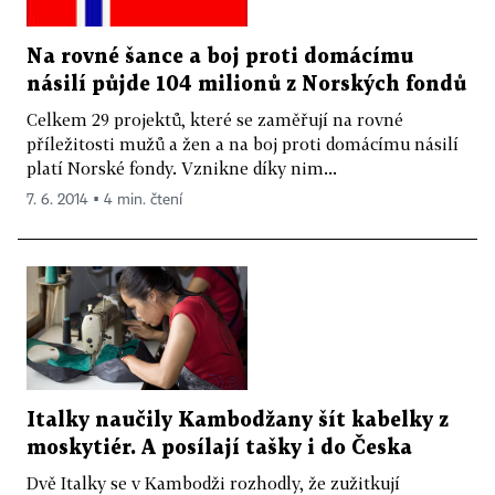
Na rovné šance a boj proti domácímu
násilí půjde 104 milionů z Norských fondů
Celkem 29 projektů, které se zaměřují na rovné
příležitosti mužů a žen a na boj proti domácímu násilí
platí Norské fondy. Vznikne díky nim...
7. 6. 2014 ▪ 4 min. čtení
Italky naučily Kambodžany šít kabelky z
moskytiér. A posílají tašky i do Česka
Dvě Italky se v Kambodži rozhodly, že zužitkují