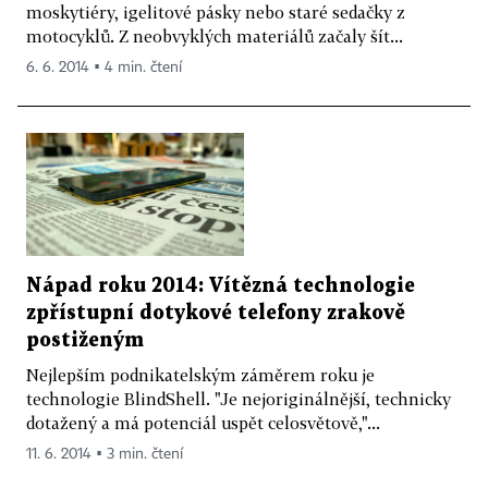
moskytiéry, igelitové pásky nebo staré sedačky z
motocyklů. Z neobvyklých materiálů začaly šít...
6. 6. 2014 ▪ 4 min. čtení
Nápad roku 2014: Vítězná technologie
zpřístupní dotykové telefony zrakově
postiženým
Nejlepším podnikatelským záměrem roku je
technologie BlindShell. "Je nejoriginálnější, technicky
dotažený a má potenciál uspět celosvětově,"...
11. 6. 2014 ▪ 3 min. čtení