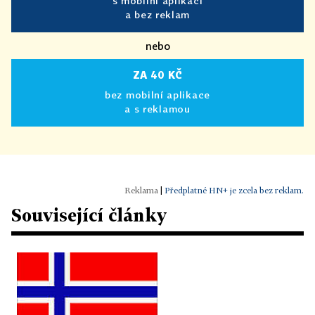
s mobilní aplikací
a bez reklam
nebo
ZA 40 KČ
bez mobilní aplikace
a s reklamou
|
Předplatné HN+ je zcela bez reklam.
Související články