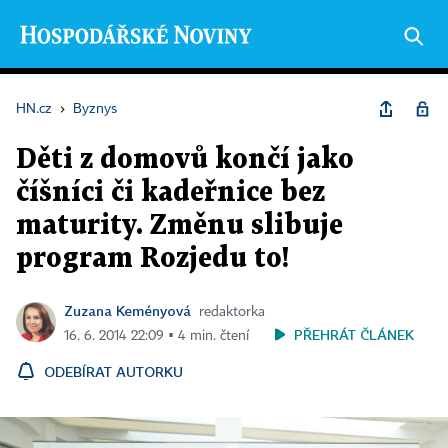
HN.cz
›
Byznys
Děti z domovů končí jako
číšníci či kadeřnice bez
maturity. Změnu slibuje
program Rozjedu to!
Zuzana Keményová
redaktorka
PŘEHRÁT ČLÁNEK
16. 6. 2014 22:09 ▪ 4 min. čtení
ODEBÍRAT AUTORKU