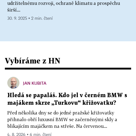
udržitelnému rozvoji, ochraně klimatu a prospěchu
širší...
30. 9. 2025 ▪ 2 min. čtení
Vybíráme z HN
JAN KUBITA
Hledá se papaláš. Kdo jel v černém BMW s
majákem skrze „Turkovu“ křižovatku?
Před několika dny se do jedné pražské křižovatky
přihnalo obří luxusní BMW se začerněnými skly a
blikajícím majáčkem na střeše. Na červenou...
4. 8. 2026 ▪ 6 min. čtení