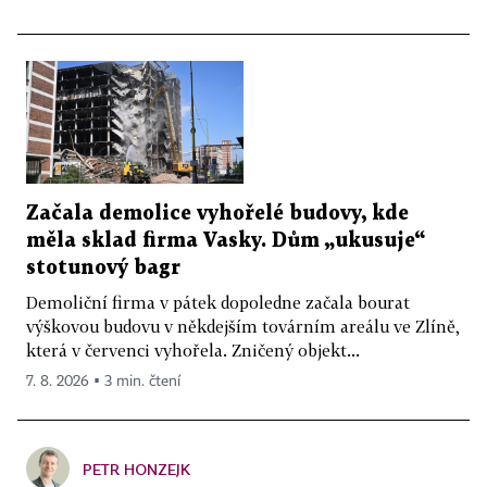
Začala demolice vyhořelé budovy, kde
měla sklad firma Vasky. Dům „ukusuje“
stotunový bagr
Demoliční firma v pátek dopoledne začala bourat
výškovou budovu v někdejším továrním areálu ve Zlíně,
která v červenci vyhořela. Zničený objekt...
7. 8. 2026 ▪ 3 min. čtení
PETR HONZEJK