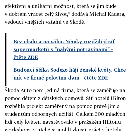
efektivní a unikátní možnost, která se jim bude
v dobrém vracet celý život,“ dodává Michal Kadera,
vedoucí vnějších vztahů ve Škodě.
Bez obalu a na váhu. Němky rozjíždějí síť
supermarketů s "nahými potravinami"
-
čtěte ZDE
Budoucí šéfka Sodexo hájí ženské kvóty. Chce
mít ve firmě polovinu dam
- čtěte ZDE
Škoda Auto není jediná firma, která se zaměřuje na
pomoc dětem z dětských domovů. Síť hotelů Hilton
rozběhla projekt zaměřený na pomoc právě jim a
studentům odborných učilišť. Celkem 300 mladých
lidí celý květen navštěvovalo v pražském Hiltonu
workshopy, v nichž si mohli zkusit práci v hotelu.