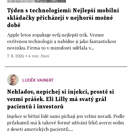
Týden s technologiemi: Nejlepší mobilní
skládačky přicházejí v nejhorší možné
době
Apple letos zopakuje svůj nejlepší trik. Vezme
ověřenou technologii a nabídne ji jako fantastickou
novinku. Firma to v minulosti udělala v...
7. 8. 2026 ▪ 4 min. čtení
LUDĚK VAINERT
Nehladov, nepíchej si injekci, prostě si
vezmi prášek. Eli Lilly má svatý grál
pacientů i investorů
Injekce si běžní lidé sami píchají jen velmi neradi. Podle
průzkumů má k takové formě užívání léků averzi sedm
z deseti amerických pacientů....