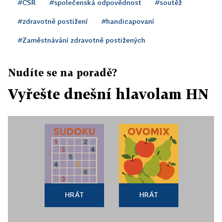
#CSR
#společenská odpovědnost
#soutěž
#zdravotně postižení
#handicapovaní
#Zaměstnávání zdravotně postižených
Nudíte se na poradě?
Vyřešte dnešní hlavolam HN
HRÁT
HRÁT