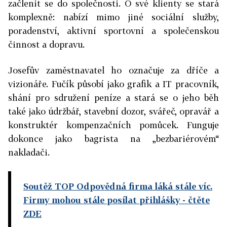
začlenit se do společnosti. O své klienty se stará
komplexně: nabízí mimo jiné sociální služby,
poradenství, aktivní sportovní a společenskou
činnost a dopravu.
Josefův zaměstnavatel ho označuje za dříče a
vizionáře. Fučík působí jako grafik a IT pracovník,
shání pro sdružení peníze a stará se o jeho běh
také jako údržbář, stavební dozor, svářeč, opravář a
konstruktér kompenzačních pomůcek. Funguje
dokonce jako bagrista na „bezbariérovém“
nakladači.
Soutěž TOP Odpovědná firma láká stále víc.
Firmy mohou stále posílat přihlášky
- čtěte
ZDE