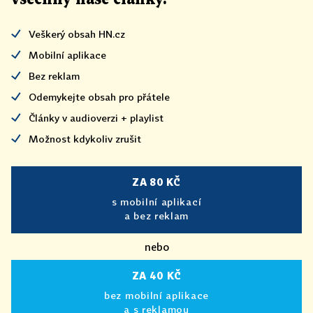
Veškerý obsah HN.cz
Mobilní aplikace
Bez reklam
Odemykejte obsah pro přátele
Články v audioverzi + playlist
Možnost kdykoliv zrušit
ZA 80 KČ
s mobilní aplikací
a bez reklam
nebo
ZA 40 KČ
bez mobilní aplikace
a s reklamou