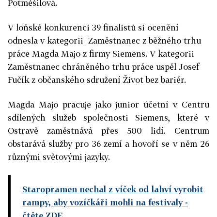
Potměšilová.
V loňské konkurenci 39 finalistů si ocenění
odnesla v kategorii Zaměstnanec z běžného trhu
práce Magda Majo z firmy Siemens. V kategorii
Zaměstnanec chráněného trhu práce uspěl Josef
Fučík z občanského sdružení Život bez bariér.
Magda Majo pracuje jako junior účetní v Centru
sdílených služeb společnosti Siemens, které v
Ostravě zaměstnává přes 500 lidí. Centrum
obstarává služby pro 36 zemí a hovoří se v něm 26
různými světovými jazyky.
Staropramen nechal z víček od lahví vyrobit
rampy, aby vozíčkáři mohli na festivaly
-
čtěte ZDE