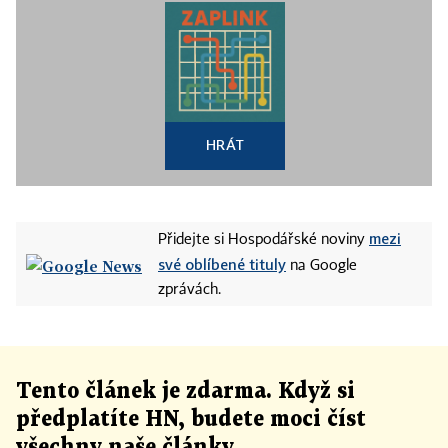
HRÁT
mezi
Přidejte si Hospodářské noviny
své oblíbené tituly
na Google
zprávách.
Tento článek
je
zdarma. Když si
předplatíte HN, budete moci číst
všechny naše články
.