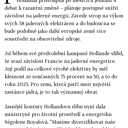
Hollanda přistoupila po měsících jednání a
debat k razantní změně – plánuje postupně snížit
závislost na jaderné energii. Zavede strop na výkon
svých 58 jaderných elektráren a do budoucna se
bude podobně jako další evropské země více
soustředit na obnovitelné zdroje.
Již během své předvolební kampaně Hollande slíbil,
že srazí závislost Francie na jaderné energetice.
Její podíl na celkové výrobě elektřiny by měl
klesnout ze současných 75 procent na 50, a to do
roku 2025. Pro zemi, která patří mezi největší
zastánce jádra, je to tak významný obrat.
Jasnější kontury Hollandovu slibu nyní dala
ministryně pro životní prostředí a energetiku
Ségolene Royalová. "Musíme diverzifikovat naše