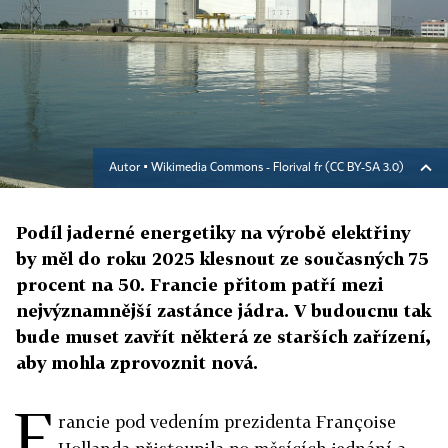
Autor ▪
Wikimedia Commons - Florival fr (CC BY-SA 3.0)
Podíl jaderné energetiky na výrobě elektřiny
by měl do roku 2025 klesnout ze současných 75
procent na 50. Francie přitom patří mezi
nejvýznamnější zastánce jádra. V budoucnu tak
bude muset zavřít některá ze starších zařízení,
aby mohla zprovoznit nová.
F
rancie pod vedením prezidenta Françoise