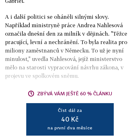
Gabriel.
A i další politici se oháněli silnými slovy.
Například ministryně práce Andrea Nahlesová
označila dnešní den za milník v dějinách. "Těžce
pracující, levní a nechránění. To byla realita pro
miliony zaměstnanců v Německu. To už je nyní
minulost," uvedla Nahlesová, jejíž ministerstvo
mělo na starosti vypracování návrhu zákona, v
projevu ve spolkovém sněmu.
ZBÝVÁ VÁM JEŠTĚ 60 % ČLÁNKU
Číst dál za
40 Kč
na první dva měsíce