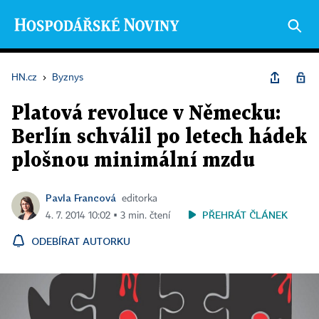
HN.cz
›
Byznys
Platová revoluce v Německu:
Berlín schválil po letech hádek
plošnou minimální mzdu
Pavla Francová
editorka
PŘEHRÁT ČLÁNEK
4. 7. 2014 10:02 ▪ 3 min. čtení
ODEBÍRAT AUTORKU