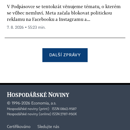
V Podpásovce se tentokrát věnujeme tématu, o kterém
se vůbec nemluví. Meta začala blokovat politickou
reklamu na Facebooku a Instagramu a...
7. 8. 2026 ▪ 55:23 min.
DALŠÍ ZPRÁVY
©
1996-2026
Economia, a.s.
Hospodářské noviny (print) ISSN 0862-9587
Hospodářské noviny (online) ISSN 2787-950X
Certifikováno
Sledujte nás