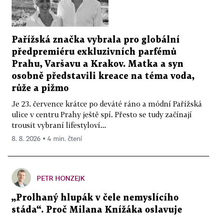
Pařížská značka vybrala pro globální
předpremiéru exkluzivních parfémů
Prahu, Varšavu a Krakov. Matka a syn
osobně představili kreace na téma voda,
růže a pižmo
Je 23. července krátce po deváté ráno a módní Pařížská
ulice v centru Prahy ještě spí. Přesto se tudy začínají
trousit vybraní lifestyloví...
8. 8. 2026 ▪ 4 min. čtení
PETR HONZEJK
„Prolhaný hlupák v čele nemyslícího
stáda“. Proč Milana Knížáka oslavuje