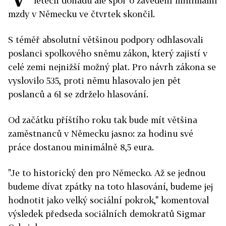
letech dohadů ale spor o zavedení minimální
mzdy v Německu ve čtvrtek skončil.
S téměř absolutní většinou podpory odhlasovali
poslanci spolkového sněmu zákon, který zajistí v
celé zemi nejnižší možný plat. Pro návrh zákona se
vyslovilo 535, proti němu hlasovalo jen pět
poslanců a 61 se zdrželo hlasování.
Od začátku příštího roku tak bude mít většina
zaměstnanců v Německu jasno: za hodinu své
práce dostanou minimálně 8,5 eura.
"Je to historický den pro Německo. Až se jednou
budeme dívat zpátky na toto hlasování, budeme jej
hodnotit jako velký sociální pokrok," komentoval
výsledek předseda sociálních demokratů Sigmar