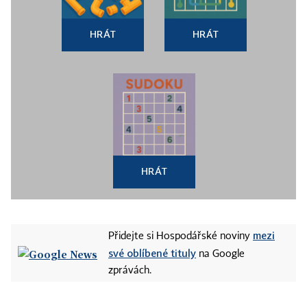
HRÁT
HRÁT
HRÁT
mezi
Přidejte si Hospodářské noviny
své oblíbené tituly
na Google
zprávách.