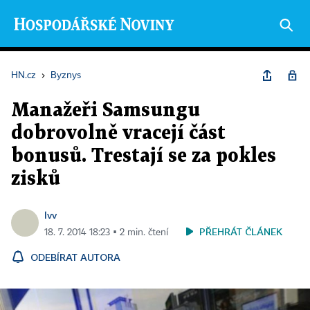
HN.cz
›
Byznys
Manažeři Samsungu
dobrovolně vracejí část
bonusů. Trestají se za pokles
zisků
lvv
PŘEHRÁT ČLÁNEK
18. 7. 2014 18:23 ▪ 2 min. čtení
ODEBÍRAT AUTORA