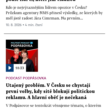
Kdo je nejvýraznějším lídrem opozice v Česku?
Průzkum agentury NMS přinesl výsledky, ze kterých by
měl jistě radost Jára Cimrman. Na prvním...
10. 8. 2026 ▪ 4 min. čtení
55:23
PODCAST PODPÁSOVKA
Utajený problém. V Česku se chystají
první volby, kdy sítě blokují politickou
reklamu. A hlavní oběť je nečekaná
V Podpásovce se tentokrát věnujeme tématu, o kterém