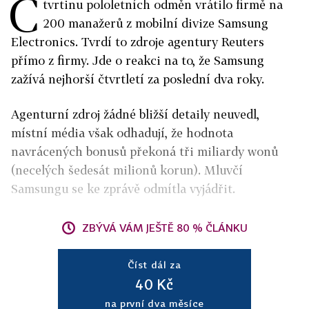
Č
tvrtinu pololetních odměn vrátilo firmě na
200 manažerů z mobilní divize Samsung
Electronics. Tvrdí to zdroje agentury Reuters
přímo z firmy. Jde o reakci na to, že Samsung
zažívá nejhorší čtvrtletí za poslední dva roky.
Agenturní zdroj žádné bližší detaily neuvedl,
místní média však odhadují, že hodnota
navrácených bonusů překoná tři miliardy wonů
(necelých šedesát milionů korun). Mluvčí
Samsungu se ke zprávě odmítla vyjádřit.
ZBÝVÁ VÁM JEŠTĚ 80 % ČLÁNKU
Číst dál za
40 Kč
na první dva měsíce