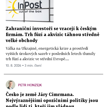
Zahraniční investoři se vracejí k českým
firmám. Trh fúzí a akvizic táhnou středně
velké obchody
Válka na Ukrajině, energetická krize a prostředí
vyšších úrokových sazeb v posledních letech tlumily
trh fúzí a akvizic ve střední Evropě....
10. 8. 2026 ▪ 3 min. čtení
PETR HONZEJK
Česko je země Járy Cimrmana.
Nejvýraznějšími opozičními politiky jsou
podle lidí ti, kteří jim vládnou