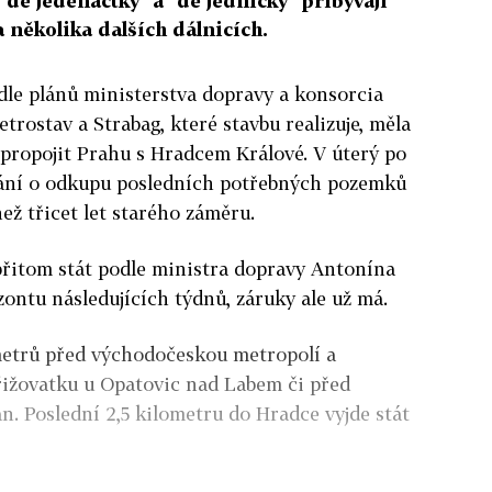
"dé jedenáctky" a "dé jedničky" přibývají
několika dalších dálnicích.
dle plánů ministerstva dopravy a konsorcia
trostav a Strabag, které stavbu realizuje, měla
propojit Prahu s Hradcem Králové. V úterý po
nání o odkupu posledních potřebných pozemků
ež třicet let starého záměru.
řitom stát podle ministra dopravy Antonína
zontu následujících týdnů, záruky ale už má.
metrů před východočeskou metropolí a
 křižovatku u Opatovic nad Labem či před
n. Poslední 2,5 kilometru do Hradce vyjde stát