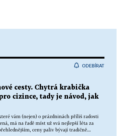
ODEBÍRAT
ové cesty. Chytrá krabička
ro cizince, tady je návod, jak
které vám (nejen) o prázdninách příliš radosti
žená, má na řadě míst už svá nejlepší léta za
řehlednějším, ceny paliv bývají tradičně...