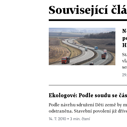
Související čl
N
p
H
St
vl
se
29.
Ekologové: Podle soudu se čás
Podle návrhu sdružení Děti země by mě
odstraněna. Stavební povolení již dříve
14. 7. 2010 ▪ 3 min. čtení