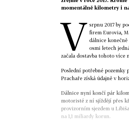
zřejmě v roce 2017. Kromě 
momentálně kilometry i na 
V
srpnu 2017 by po
firem Eurovia, Me
dálnice konečně 
osmi letech jed
začala dostavba tohoto více n
Poslední potřebné pozemky p
Prachaře získá údajně v hori
Dálnice nyní končí pár kilo
motoristé z ní sjíždějí přes
provizorním sjezdem u Libiša
na 1,1 miliardy korun.