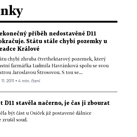
ánky
ekonečný příběh nedostavěné D11
okračuje. Státu stále chybí pozemky u
radce Králové
átu chybí zhruba čtvrthektarový pozemek, který
astní farmářka Ludmila Havránková spolu se svou
strou Jaroslavou Štrosovou. S tou se...
 11. 2011 ▪ 4 min. čtení
t D11 stavěla načerno, je čas ji zbourat
la být část u Osiček již postavené dálnice
 zrušil soud.