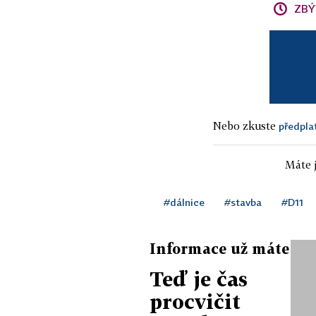
ZBÝ
Nebo zkuste
předpla
Máte j
#dálnice
#stavba
#D11
Informace už máte
Teď je čas
procvičit