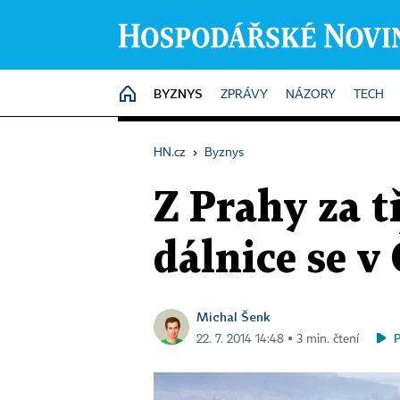
BYZNYS
HOME
ZPRÁVY
NÁZORY
TECH
HN.cz
›
Byznys
Z Prahy za t
dálnice se v
Michal Šenk
22. 7. 2014 14:48 ▪ 3 min. čtení