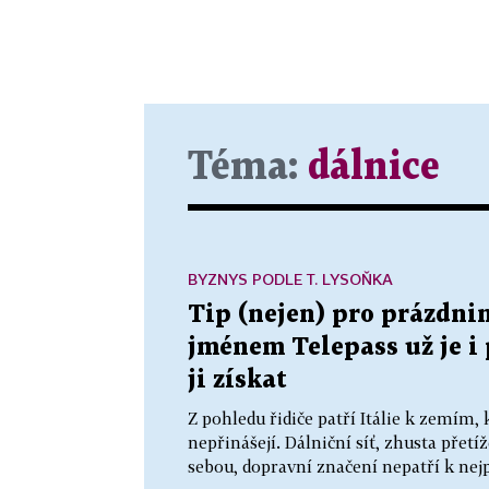
Téma:
dálnice
BYZNYS PODLE T. LYSOŇKA
Tip (nejen) pro prázdnin
jménem Telepass už je i p
ji získat
Z pohledu řidiče patří Itálie k zemím, 
nepřinášejí. Dálniční síť, zhusta přetí
sebou, dopravní značení nepatří k nejp