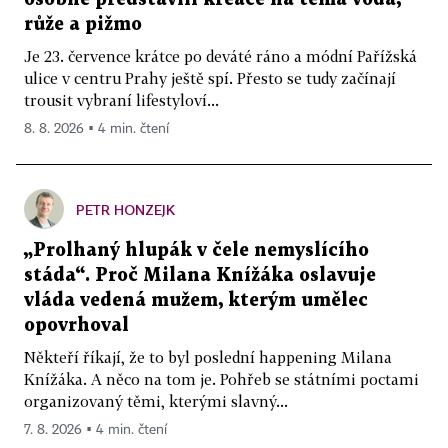
růže a pižmo
Je 23. července krátce po deváté ráno a módní Pařížská
ulice v centru Prahy ještě spí. Přesto se tudy začínají
trousit vybraní lifestyloví...
8. 8. 2026 ▪ 4 min. čtení
PETR HONZEJK
„Prolhaný hlupák v čele nemyslícího
stáda“. Proč Milana Knížáka oslavuje
vláda vedená mužem, kterým umělec
opovrhoval
Někteří říkají, že to byl poslední happening Milana
Knížáka. A něco na tom je. Pohřeb se státními poctami
organizovaný těmi, kterými slavný...
7. 8. 2026 ▪ 4 min. čtení