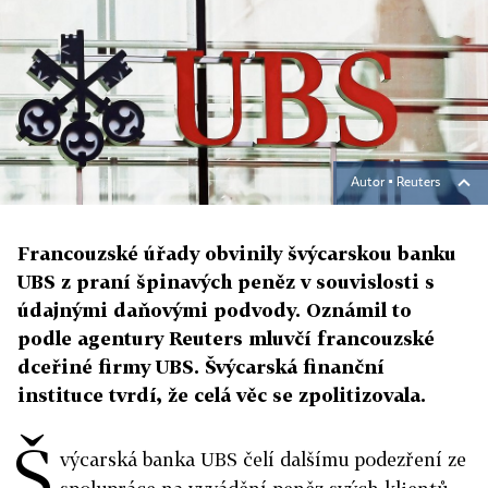
Autor ▪
Reuters
Francouzské úřady obvinily švýcarskou banku
UBS z praní špinavých peněz v souvislosti s
údajnými daňovými podvody. Oznámil to
podle agentury Reuters mluvčí francouzské
dceřiné firmy UBS. Švýcarská finanční
instituce tvrdí, že celá věc se zpolitizovala.
Š
výcarská banka UBS čelí dalšímu podezření ze