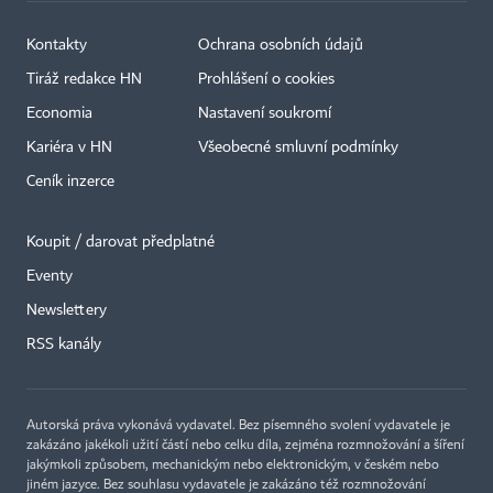
Kontakty
Ochrana osobních údajů
Tiráž redakce HN
Prohlášení o cookies
Economia
Nastavení soukromí
Kariéra v HN
Všeobecné smluvní podmínky
Ceník inzerce
Koupit / darovat předplatné
Eventy
Newslettery
×
RSS kanály
Autorská práva vykonává vydavatel. Bez písemného svolení vydavatele je
zakázáno jakékoli užití částí nebo celku díla, zejména rozmnožování a šíření
jakýmkoli způsobem, mechanickým nebo elektronickým, v českém nebo
jiném jazyce. Bez souhlasu vydavatele je zakázáno též rozmnožování