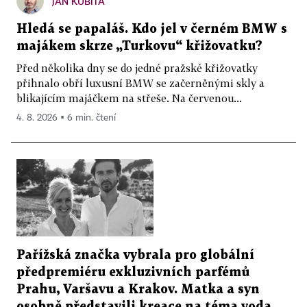
JAN KUBITA
Hledá se papaláš. Kdo jel v černém BMW s
majákem skrze „Turkovu“ křižovatku?
Před několika dny se do jedné pražské křižovatky
přihnalo obří luxusní BMW se začerněnými skly a
blikajícím majáčkem na střeše. Na červenou...
4. 8. 2026 ▪ 6 min. čtení
Pařížská značka vybrala pro globální
předpremiéru exkluzivních parfémů
Prahu, Varšavu a Krakov. Matka a syn
osobně představili kreace na téma voda,