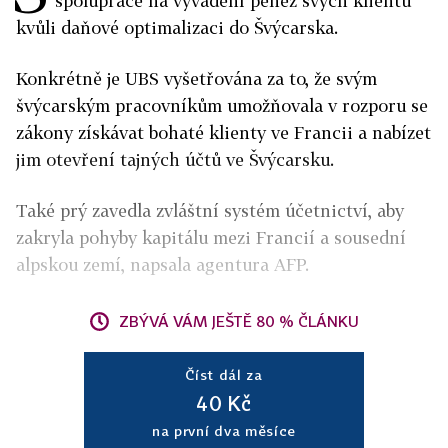
spolupráce na vyvádění peněz svých klientů
kvůli daňové optimalizaci do Švýcarska.
Konkrétně je UBS vyšetřována za to, že svým
švýcarským pracovníkům umožňovala v rozporu se
zákony získávat bohaté klienty ve Francii a nabízet
jim otevření tajných účtů ve Švýcarsku.
Také prý zavedla zvláštní systém účetnictví, aby
zakryla pohyby kapitálu mezi Francií a sousední
alpskou zemí, napsala agentura AFP.
ZBÝVÁ VÁM JEŠTĚ 80 % ČLÁNKU
Číst dál za
40 Kč
na první dva měsíce