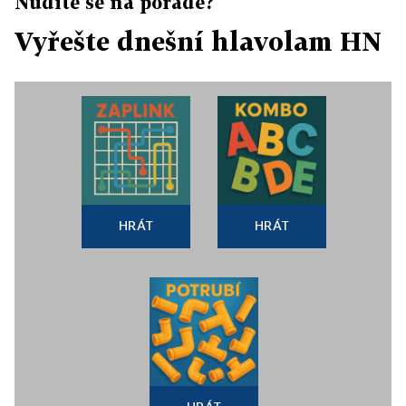
Nudíte se na poradě?
Vyřešte dnešní hlavolam HN
HRÁT
HRÁT