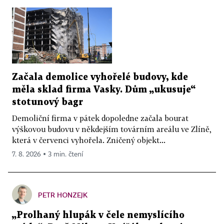
Začala demolice vyhořelé budovy, kde
měla sklad firma Vasky. Dům „ukusuje“
stotunový bagr
Demoliční firma v pátek dopoledne začala bourat
výškovou budovu v někdejším továrním areálu ve Zlíně,
která v červenci vyhořela. Zničený objekt...
7. 8. 2026 ▪ 3 min. čtení
PETR HONZEJK
„Prolhaný hlupák v čele nemyslícího