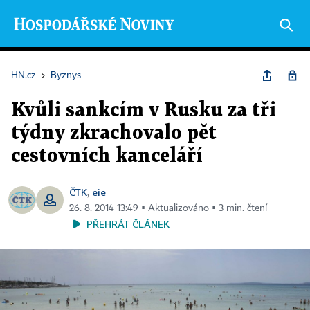
HN.cz
›
Byznys
Kvůli sankcím v Rusku za tři
týdny zkrachovalo pět
cestovních kanceláří
ČTK
eie
,
26. 8. 2014 13:49 ▪ Aktualizováno ▪ 3 min. čtení
PŘEHRÁT ČLÁNEK