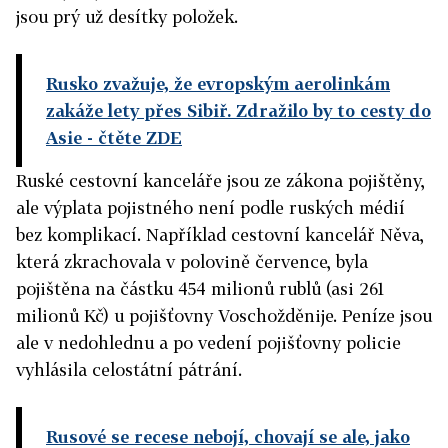
jsou prý už desítky položek.
Rusko zvažuje, že evropským aerolinkám
zakáže lety přes Sibiř. Zdražilo by to cesty do
Asie
- čtěte ZDE
Ruské cestovní kanceláře jsou ze zákona pojištěny,
ale výplata pojistného není podle ruských médií
bez komplikací. Například cestovní kancelář Něva,
která zkrachovala v polovině července, byla
pojištěna na částku 454 milionů rublů (asi 261
milionů Kč) u pojišťovny Voschožděnije. Peníze jsou
ale v nedohlednu a po vedení pojišťovny policie
vyhlásila celostátní pátrání.
Rusové se recese nebojí, chovají se ale, jako