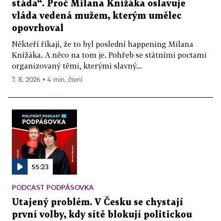
stáda“. Proč Milana Knížáka oslavuje
vláda vedená mužem, kterým umělec
opovrhoval
Někteří říkají, že to byl poslední happening Milana
Knížáka. A něco na tom je. Pohřeb se státními poctami
organizovaný těmi, kterými slavný...
7. 8. 2026 ▪ 4 min. čtení
55:23
PODCAST PODPÁSOVKA
Utajený problém. V Česku se chystají
první volby, kdy sítě blokují politickou