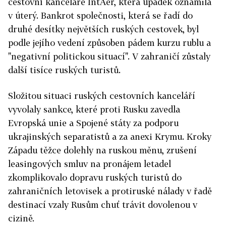
cestovní kanceláře IntAer, která úpadek oznámila
v úterý. Bankrot společnosti, která se řadí do
druhé desítky největších ruských cestovek, byl
podle jejího vedení způsoben pádem kurzu rublu a
"negativní politickou situací". V zahraničí zůstaly
další tisíce ruských turistů.
Složitou situaci ruských cestovních kanceláří
vyvolaly sankce, které proti Rusku zavedla
Evropská unie a Spojené státy za podporu
ukrajinských separatistů a za anexi Krymu. Kroky
Západu těžce dolehly na ruskou měnu, zrušení
leasingových smluv na pronájem letadel
zkomplikovalo dopravu ruských turistů do
zahraničních letovisek a protiruské nálady v řadě
destinací vzaly Rusům chuť trávit dovolenou v
cizině.