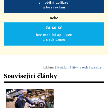
s mobilní aplikací
a bez reklam
nebo
ZA 40 KČ
bez mobilní aplikace
a s reklamou
|
Předplatné HN+ je zcela bez reklam.
Související články