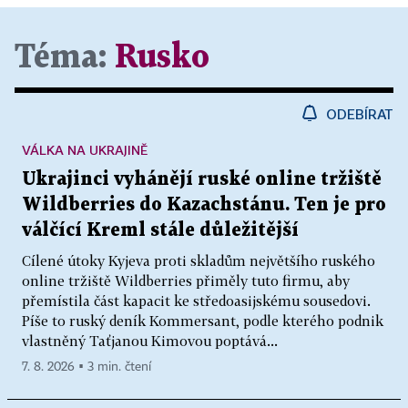
Téma:
Rusko
ODEBÍRAT
VÁLKA NA UKRAJINĚ
Ukrajinci vyhánějí ruské online tržiště
Wildberries do Kazachstánu. Ten je pro
válčící Kreml stále důležitější
Cílené útoky Kyjeva proti skladům největšího ruského
online tržiště Wildberries přiměly tuto firmu, aby
přemístila část kapacit ke středoasijskému sousedovi.
Píše to ruský deník Kommersant, podle kterého podnik
vlastněný Taťjanou Kimovou poptává...
7. 8. 2026 ▪ 3 min. čtení