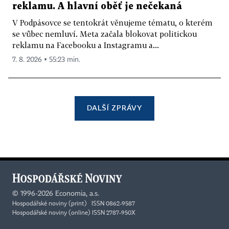
reklamu. A hlavní oběť je nečekaná
V Podpásovce se tentokrát věnujeme tématu, o kterém
se vůbec nemluví. Meta začala blokovat politickou
reklamu na Facebooku a Instagramu a...
7. 8. 2026 ▪ 55:23 min.
DALŠÍ ZPRÁVY
©
1996-2026
Economia, a.s.
Hospodářské noviny (print) ISSN 0862-9587
Hospodářské noviny (online) ISSN 2787-950X