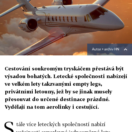
Autor ▪
archiv HN
Cestování soukromým tryskáčem přestává být
výsadou bohatých. Letecké společnosti nabízejí
ve velkém lety takzvanými empty legs,
privátními letouny, jež by se jinak musely
přesouvat do určené destinace prázdné.
Vydělají na tom aerolinky i cestující.
S
tále více leteckých společností nabízí