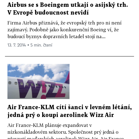
Airbus se s Boeingem utkají o asijský trh.
V Evropě budoucnost nevidí
Firma Airbus přiznává, že evropský trh pro ni není
zajímavý. Podobně jako konkurenční Boeing ví, že
budoucí byznys dopravních letadel stojí na...
13. 7. 2014 ▪ 5 min. čtení
Air France-KLM cítí šanci v levném létání,
jedná prý o koupi aerolinek Wizz Air
Air France-KLM plánuje expandovat v
nízkonákladovém sektoru. Společnost prý jedná o
převzetí maďarských aerolinek Wizz Air. Air France-