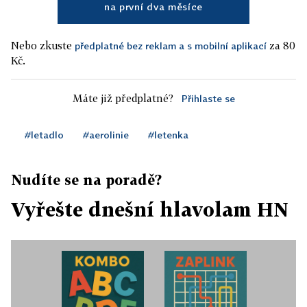
na první dva měsíce
Nebo zkuste
za 80
předplatné bez reklam a s mobilní aplikací
Kč.
Máte již předplatné?
Přihlaste se
#letadlo
#aerolinie
#letenka
Nudíte se na poradě?
Vyřešte dnešní hlavolam HN