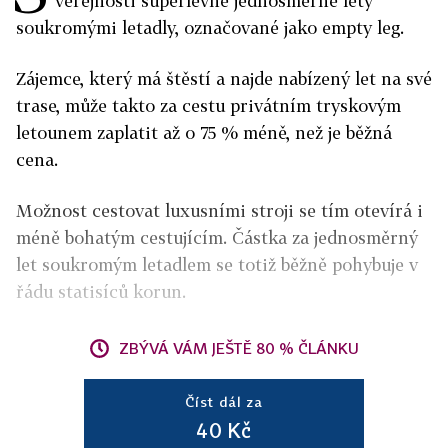
veřejnosti superlevné jednosměrné lety
soukromými letadly, označované jako empty leg.
Zájemce, který má štěstí a najde nabízený let na své
trase, může takto za cestu privátním tryskovým
letounem zaplatit až o 75 % méně, než je běžná
cena.
Možnost cestovat luxusními stroji se tím otevírá i
méně bohatým cestujícím. Částka za jednosměrný
let soukromým letadlem se totiž běžně pohybuje v
řádu statisíců korun.
ZBÝVÁ VÁM JEŠTĚ 80 % ČLÁNKU
Číst dál za
40 Kč