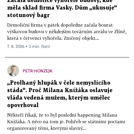
Začala demolice vyhořelé budovy, kde
měla sklad firma Vasky. Dům „ukusuje“
stotunový bagr
Demoliční firma v pátek dopoledne začala bourat
výškovou budovu v někdejším továrním areálu ve Zlíně,
která v červenci vyhořela. Zničený objekt...
7. 8. 2026 ▪ 3 min. čtení
PETR HONZEJK
„Prolhaný hlupák v čele nemyslícího
stáda“. Proč Milana Knížáka oslavuje
vláda vedená mužem, kterým umělec
opovrhoval
Někteří říkají, že to byl poslední happening Milana
Knížáka. A něco na tom je. Pohřeb se státními poctami
organizovaný těmi, kterými slavný...