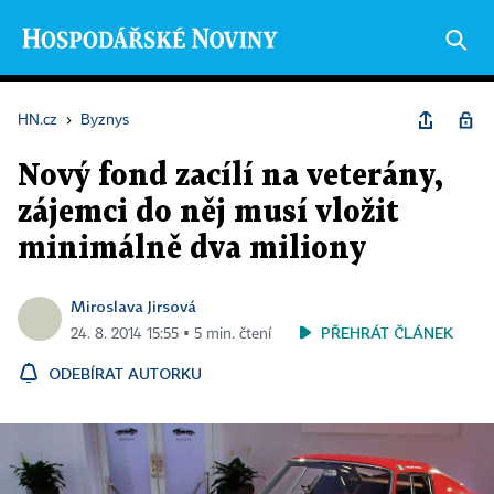
HN.cz
›
Byznys
Nový fond zacílí na veterány,
zájemci do něj musí vložit
minimálně dva miliony
Miroslava Jirsová
PŘEHRÁT ČLÁNEK
24. 8. 2014 15:55 ▪ 5 min. čtení
ODEBÍRAT AUTORKU