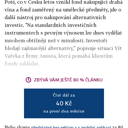
Poté, co v Česku letos vznikl fond nakupující drahá
vína a fond zaměřený na umělecké předměty, jde o
další nástroj pro nakupování alternativních
investic. "Na standardních investičních
instrumentech s pevným výnosem lze dnes vydělat
mnohem obtížněji než v minulosti. Investoři
hledají zajímavější alternativy," popisuje situaci Vít
Vařeka z firmy Amista, která pomáhá klientům
fondy zakládat.
ZBÝVÁ VÁM JEŠTĚ 80 % ČLÁNKU
Číst dál za
40 Kč
na první dva měsíce
Nebo zkuste
za 80
předplatné bez reklam a s mobilní aplikací