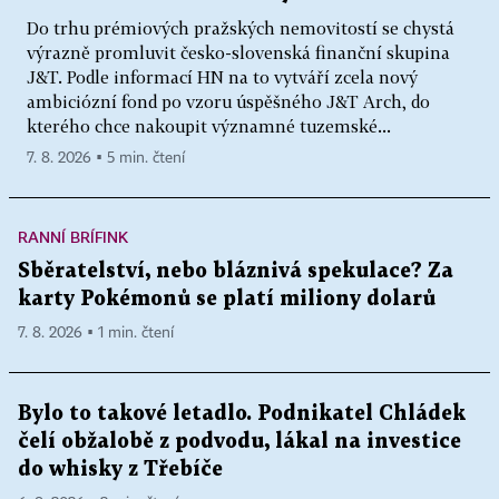
Do trhu prémiových pražských nemovitostí se chystá
výrazně promluvit česko-slovenská finanční skupina
J&T. Podle informací HN na to vytváří zcela nový
ambiciózní fond po vzoru úspěšného J&T Arch, do
kterého chce nakoupit významné tuzemské...
7. 8. 2026 ▪ 5 min. čtení
RANNÍ BRÍFINK
Sběratelství, nebo bláznivá spekulace? Za
karty Pokémonů se platí miliony dolarů
7. 8. 2026 ▪ 1 min. čtení
Bylo to takové letadlo. Podnikatel Chládek
čelí obžalobě z podvodu, lákal na investice
do whisky z Třebíče