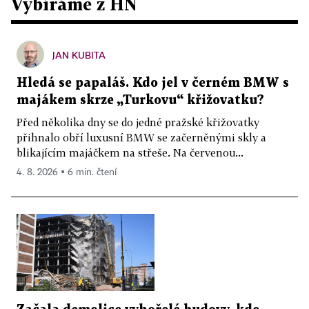
Vybíráme z HN
JAN KUBITA
Hledá se papaláš. Kdo jel v černém BMW s
majákem skrze „Turkovu“ křižovatku?
Před několika dny se do jedné pražské křižovatky
přihnalo obří luxusní BMW se začerněnými skly a
blikajícím majáčkem na střeše. Na červenou...
4. 8. 2026 ▪ 6 min. čtení