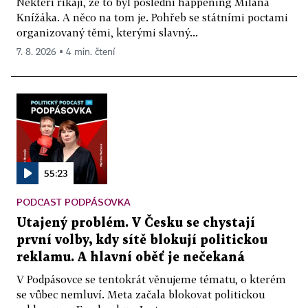
Někteří říkají, že to byl poslední happening Milana
Knížáka. A něco na tom je. Pohřeb se státními poctami
organizovaný těmi, kterými slavný...
7. 8. 2026 ▪ 4 min. čtení
55:23
PODCAST PODPÁSOVKA
Utajený problém. V Česku se chystají
první volby, kdy sítě blokují politickou
reklamu. A hlavní oběť je nečekaná
V Podpásovce se tentokrát věnujeme tématu, o kterém
se vůbec nemluví. Meta začala blokovat politickou