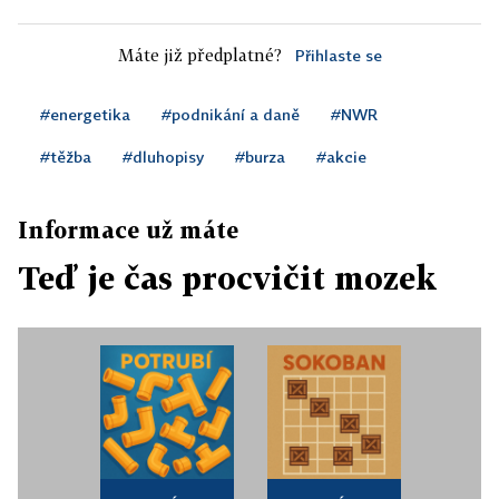
Máte již předplatné?
Přihlaste se
#energetika
#podnikání a daně
#NWR
#těžba
#dluhopisy
#burza
#akcie
Informace už máte
Teď je čas procvičit mozek