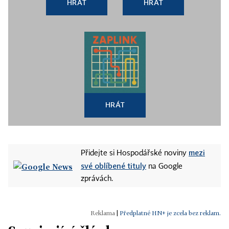
HRÁT
HRÁT
HRÁT
mezi
Přidejte si Hospodářské noviny
své oblíbené tituly
na Google
zprávách.
|
Předplatné HN+ je zcela bez reklam.