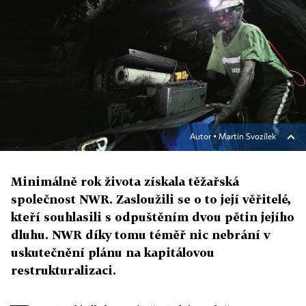
Autor ▪
Martin Svozílek
Minimálně rok života získala těžařská
společnost NWR. Zasloužili se o to její věřitelé,
kteří souhlasili s odpuštěním dvou pětin jejího
dluhu. NWR díky tomu téměř nic nebrání v
uskutečnění plánu na kapitálovou
restrukturalizaci.