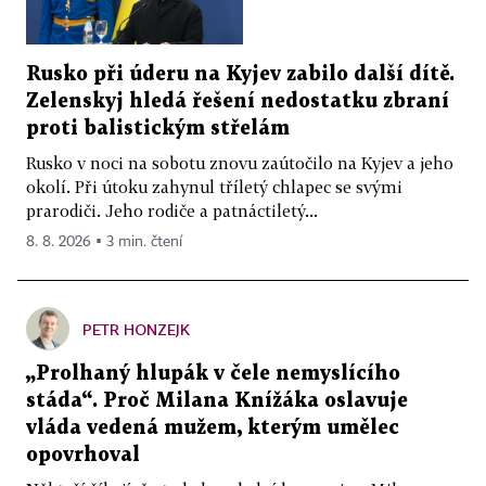
Rusko při úderu na Kyjev zabilo další dítě.
Zelenskyj hledá řešení nedostatku zbraní
proti balistickým střelám
Rusko v noci na sobotu znovu zaútočilo na Kyjev a jeho
okolí. Při útoku zahynul tříletý chlapec se svými
prarodiči. Jeho rodiče a patnáctiletý...
8. 8. 2026 ▪ 3 min. čtení
PETR HONZEJK
„Prolhaný hlupák v čele nemyslícího
stáda“. Proč Milana Knížáka oslavuje
vláda vedená mužem, kterým umělec
opovrhoval