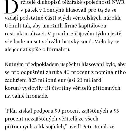
D
ržitelé dluhopisů těžařské společnosti NWR
v pátek v Londýně hlasovali pro to, že se
vzdají podstatné části svých věřitelských nároků.
Učinili tak, aby umožnili firmě kapitálovou
restrukturalizaci. V prvním zářijovém týdnu ještě
vše bude muset schválit britský soud. Mělo by se
ale jednat spíše o formalitu.
Nutným předpokladem úspěchu hlasování bylo, aby
se pro odpuštění zhruba 40 procent z nominálního
zadlužení 825 milionů eur (asi 23 miliard
korun) vyslovily tři čtvrtiny věřitelů přítomných
na valné hromadě.
"Plán získal podporu 99 procent zajištěných a 95
procent nezajištěných věřitelů ze všech
přítomných a hlasujících," uvedl Petr Jonák ze