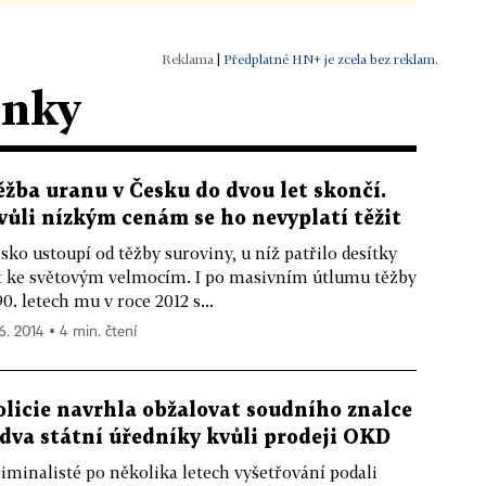
|
Předplatné HN+ je zcela bez reklam.
ánky
ěžba uranu v Česku do dvou let skončí.
vůli nízkým cenám se ho nevyplatí těžit
sko ustoupí od těžby suroviny, u níž patřilo desítky
t ke světovým velmocím. I po masivním útlumu těžby
90. letech mu v roce 2012 s...
 6. 2014 ▪ 4 min. čtení
olicie navrhla obžalovat soudního znalce
 dva státní úředníky kvůli prodeji OKD
iminalisté po několika letech vyšetřování podali