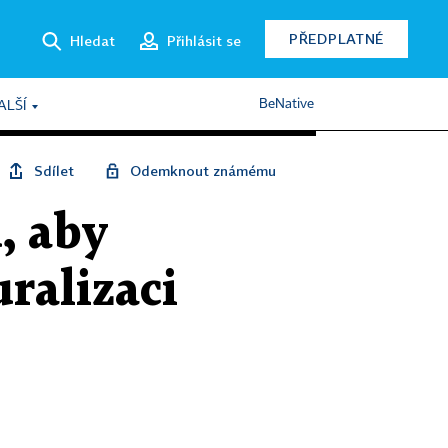
PŘEDPLATNÉ
Hledat
Přihlásit se
BeNative
ALŠÍ
Sdílet
Odemknout známému
, aby
ralizaci