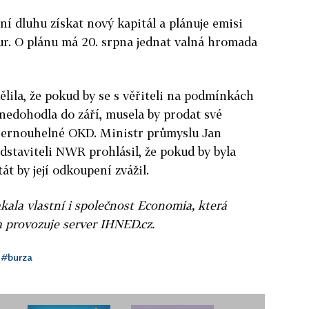
í dluhu získat nový kapitál a plánuje emisi
eur. O plánu má 20. srpna jednat valná hromada
ila, že pokud by se s věřiteli na podmínkách
 nedohodla do září, musela by prodat své
 černouhelné OKD. Ministr průmyslu Jan
dstaviteli NWR prohlásil, že pokud by byla
t by její odkoupení zvážil.
ala vlastní i společnost Economia, která
 provozuje server IHNED.cz.
#burza