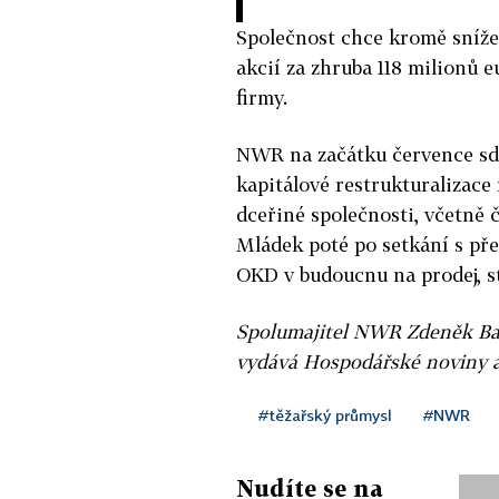
Společnost chce kromě snížen
akcií za zhruba 118 milionů 
firmy.
NWR na začátku července sděl
kapitálové restrukturalizace
dceřiné společnosti, včetně
Mládek poté po setkání s pře
OKD v budoucnu na prodej, stá
Spolumajitel NWR Zdeněk Bak
vydává Hospodářské noviny a
#těžařský průmysl
#NWR
Nudíte se na