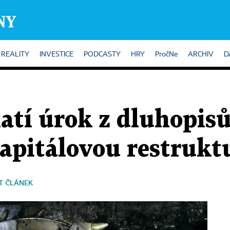
REALITY
INVESTICE
PODCASTY
HRY
PročNe
ARCHIV
D
tí úrok z dluhopisů
apitálovou restruktu
T ČLÁNEK