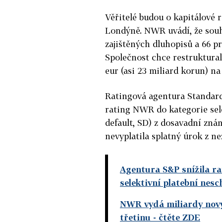
Věřitelé budou o kapitálové 
Londýně. NWR uvádí, že souh
zajištěných dluhopisů a 66 p
Společnost chce restrukturali
eur (asi 23 miliard korun) na
Ratingová agentura Standard
rating NWR do kategorie sele
default, SD) z dosavadní zná
nevyplatila splatný úrok z ne
Agentura S&P snížila r
selektivní platební nes
NWR vydá miliardy novýc
třetinu
- čtěte ZDE