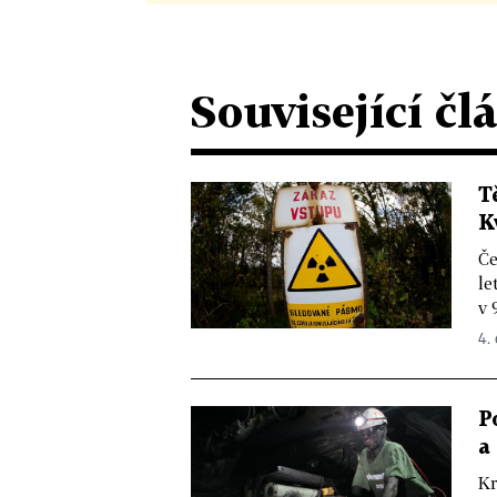
Související čl
T
K
Če
le
v 
4.
P
a
Kr