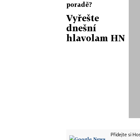
poradě?
Vyřešte
dnešní
hlavolam HN
Přidejte si H