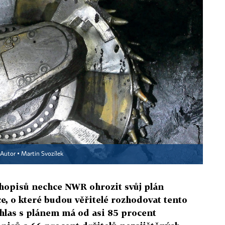
Autor ▪
Martin Svozílek
hopisů nechce NWR ohrozit svůj plán
ce, o které budou věřitelé rozhodovat tento
uhlas s plánem má od asi 85 procent