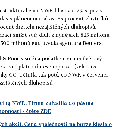
restrukturalizaci NWR hlasovat 29. srpna v
las s plánem má od asi 85 procent vlastníků
rocent držitelů nezajištěných dluhopisů.
zací snížit svůj dluh z nynějších 825 milionů
 500 milionů eur, uvedla agentura Reuters.
 & Poor's snížila počátkem srpna úvěrový
ktivní platební neschopnosti (selective
mky CC. Učinila tak poté, co NWR v červenci
zajištěných dluhopisů.
ating NWR. Firmu zařadila do pásma
chopnosti
- čtěte ZDE
h akcií. Cena společnosti na burze klesla o