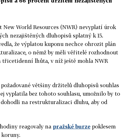
opisů a 66 procent držitelů nezajištěných
st New World Resources (NWR) nevyplatí úrok
ých nezajištěných dluhopisů splatný k 15.
vedla, že výplatou kuponu nechce ohrozit plán
kturalizace, o němž by měli věřitelé rozhodnout
a třicetidenní lhůta, v níž ještě mohla NWR
 požadované většiny držitelů dluhopisů souhlas
ej vyplatila bez tohoto souhlasu, umožnilo by to
 dohodli na restrukturalizaci dluhu, aby od
 hodiny reagovaly na
pražské burze
poklesem
 koruny.