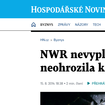
BYZNYS
HOME
ZPRÁVY
NÁZORY
TECH
HN.cz
›
Byznys
NWR nevypla
neohrozila k
PŘEHRÁ
15. 8. 2014 18:38 ▪ 2 min. čtení