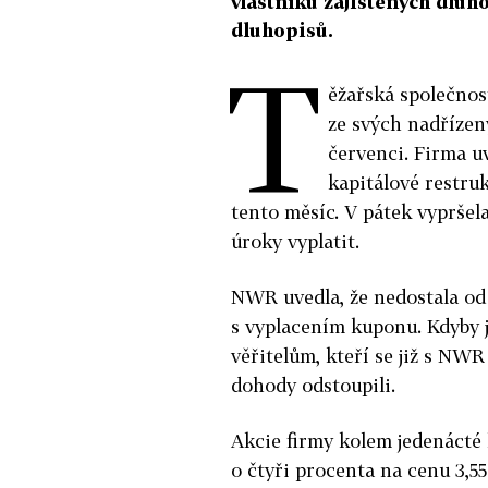
vlastníků zajištěných dluh
dluhopisů.
T
ěžařská společno
ze svých nadřízen
červenci. Firma u
kapitálové restru
tento měsíc. V pátek vypršel
úroky vyplatit.
NWR uvedla, že nedostala od
s vyplacením kuponu. Kdyby j
věřitelům, kteří se již s NWR
dohody odstoupili.
Akcie firmy kolem jedenácté
o čtyři procenta na cenu 3,55