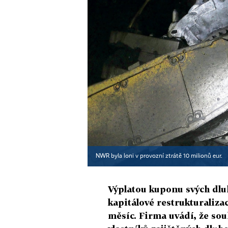
NWR byla loni v provozní ztrátě 10 milionů eur.
Výplatou kuponu svých dlu
kapitálové restrukturaliza
měsíc. Firma uvádí, že so