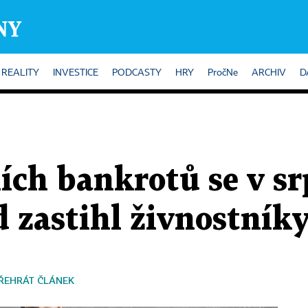
REALITY
INVESTICE
PODCASTY
HRY
PročNe
ARCHIV
D
ích bankrotů se v sr
 zastihl živnostník
ŘEHRÁT ČLÁNEK