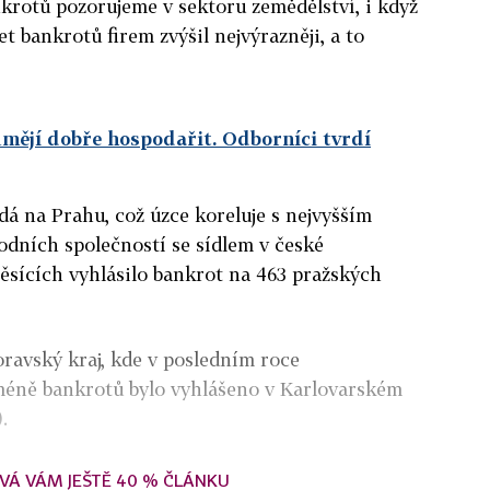
krotů pozorujeme v sektoru zemědělství, i když
t bankrotů firem zvýšil nejvýrazněji, a to
 umějí dobře hospodařit. Odborníci tvrdí
dá na Prahu, což úzce koreluje s nejvyšším
dních společností se sídlem v české
ěsících vyhlásilo bankrot na 463 pražských
ravský kraj, kde v posledním roce
jméně bankrotů bylo vyhlášeno v Karlovarském
.
VÁ VÁM JEŠTĚ 40 % ČLÁNKU