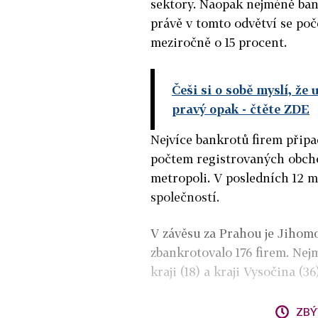
sektory. Naopak nejméně ban
právě v tomto odvětví se poče
meziročně o 15 procent.
Češi si o sobě myslí, že
pravý opak
- čtěte ZDE
Nejvíce bankrotů firem připa
počtem registrovaných obcho
metropoli. V posledních 12 m
společností.
V závěsu za Prahou je Jihomo
zbankrotovalo 176 firem. Ne
kraji (18) a kraji Vysočina (36)
ZBÝ