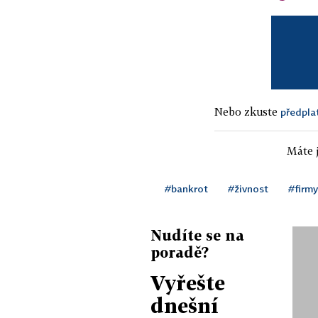
Nebo zkuste
předpla
Máte j
#bankrot
#živnost
#firmy
Nudíte se na
poradě?
Vyřešte
dnešní