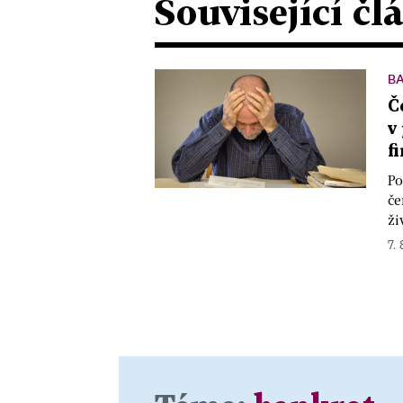
Související čl
B
Č
v
f
Po
če
ži
7. 