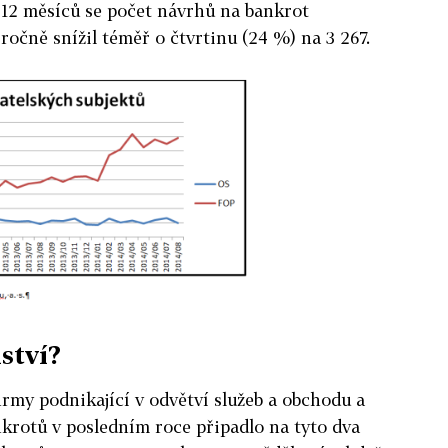
 12 měsíců se počet návrhů na bankrot
očně snížil téměř o čtvrtinu (24 %) na 3 267.
ství?
irmy podnikající v odvětví služeb a obchodu a
krotů v posledním roce připadlo na tyto dva