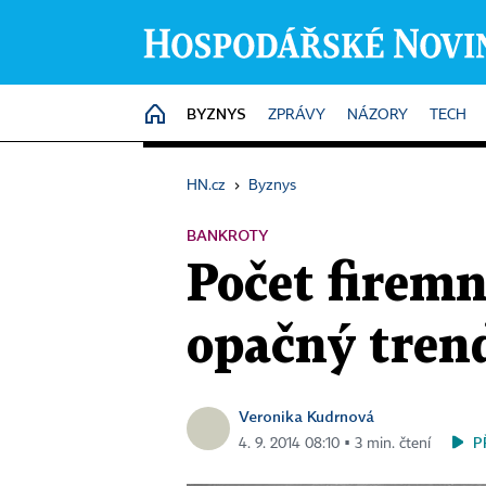
BYZNYS
HOME
ZPRÁVY
NÁZORY
TECH
HN.cz
›
Byznys
BANKROTY
Počet firemn
opačný trend
Veronika Kudrnová
P
4. 9. 2014 08:10 ▪ 3 min. čtení