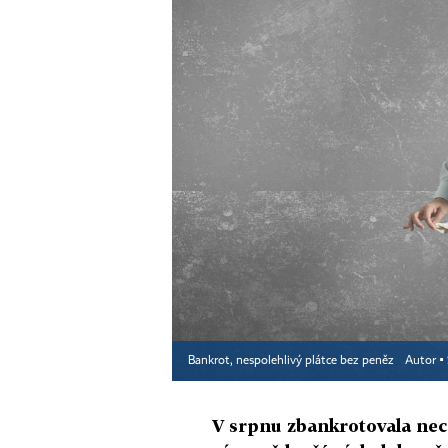
Bankrot, nespolehlivý plátce bez peněz
Autor ▪
V srpnu zbankrotovala nece