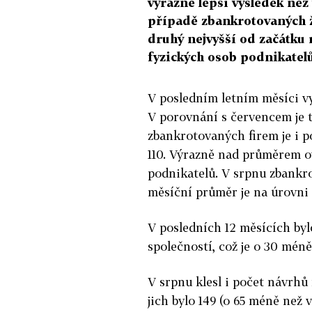
výrazně lepší výsledek než
případě zbankrotovaných ž
druhý nejvyšší od začátku 
fyzických osob podnikatelů
V posledním letním měsíci vy
V porovnání s červencem je t
zbankrotovaných firem je i 
110. Výrazně nad průměrem o
podnikatelů. V srpnu zbankro
měsíční průměr je na úrovni 
V posledních 12 měsících by
společností, což je o 30 mén
V srpnu klesl i počet návrh
jich bylo 149 (o 65 méně než v