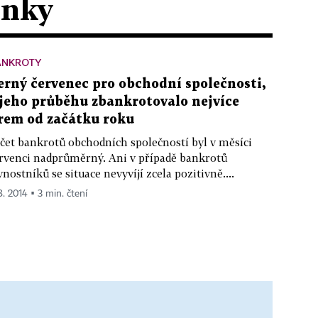
ánky
ANKROTY
erný červenec pro obchodní společnosti,
 jeho průběhu zbankrotovalo nejvíce
irem od začátku roku
čet bankrotů obchodních společností byl v měsíci
rvenci nadprůměrný. Ani v případě bankrotů
vnostníků se situace nevyvíjí zcela pozitivně....
8. 2014 ▪ 3 min. čtení