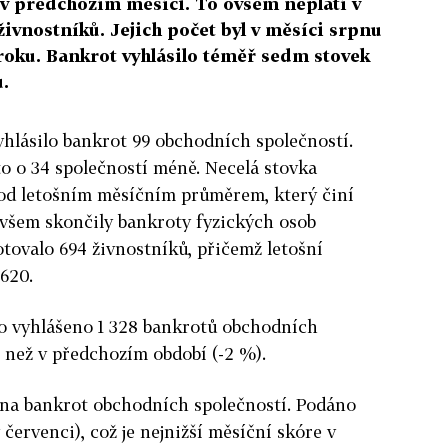
 v předchozím měsíci. To ovšem neplatí v
ivnostníků. Jejich počet byl v měsíci srpnu
roku. Bankrot vyhlásilo téměř sedm stovek
.
hlásilo bankrot 99 obchodních společností.
o o 34 společností méně. Necelá stovka
pod letošním měsíčním průměrem, který činí
všem skončily bankroty fyzických osob
tovalo 694 živnostníků, přičemž letošní
620.
lo vyhlášeno 1 328 bankrotů obchodních
ě než v předchozím období (-2 %).
ů na bankrot obchodních společností. Podáno
 červenci), což je nejnižší měsíční skóre v