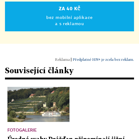
ZA 40 KČ
bez mobilní aplikace
a s reklamou
|
Předplatné HN+ je zcela bez reklam.
Související články
FOTOGALERIE