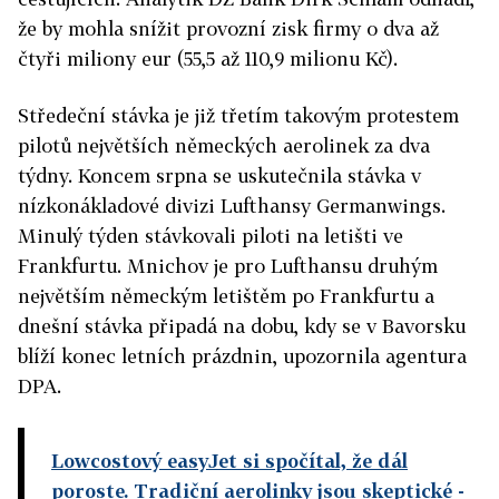
že by mohla snížit provozní zisk firmy o dva až
čtyři miliony eur (55,5 až 110,9 milionu Kč).
Středeční stávka je již třetím takovým protestem
pilotů největších německých aerolinek za dva
týdny. Koncem srpna se uskutečnila stávka v
nízkonákladové divizi Lufthansy Germanwings.
Minulý týden stávkovali piloti na letišti ve
Frankfurtu. Mnichov je pro Lufthansu druhým
největším německým letištěm po Frankfurtu a
dnešní stávka připadá na dobu, kdy se v Bavorsku
blíží konec letních prázdnin, upozornila agentura
DPA.
Lowcostový easyJet si spočítal, že dál
poroste. Tradiční aerolinky jsou skeptické
-