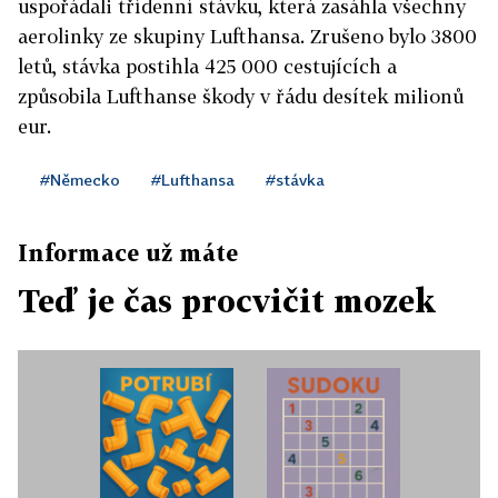
uspořádali třídenní stávku, která zasáhla všechny
aerolinky ze skupiny Lufthansa. Zrušeno bylo 3800
letů, stávka postihla 425 000 cestujících a
způsobila Lufthanse škody v řádu desítek milionů
eur.
#Německo
#Lufthansa
#stávka
Informace už máte
Teď je čas procvičit mozek