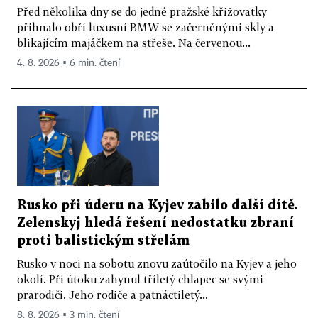
Před několika dny se do jedné pražské křižovatky
přihnalo obří luxusní BMW se začerněnými skly a
blikajícím majáčkem na střeše. Na červenou...
4. 8. 2026 ▪ 6 min. čtení
Rusko při úderu na Kyjev zabilo další dítě.
Zelenskyj hledá řešení nedostatku zbraní
proti balistickým střelám
Rusko v noci na sobotu znovu zaútočilo na Kyjev a jeho
okolí. Při útoku zahynul tříletý chlapec se svými
prarodiči. Jeho rodiče a patnáctiletý...
8. 8. 2026 ▪ 3 min. čtení