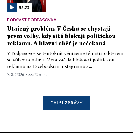
55:23
PODCAST PODPÁSOVKA
Utajený problém. V Česku se chystají
první volby, kdy sítě blokují politickou
reklamu. A hlavní oběť je nečekaná
V Podpásovce se tentokrát věnujeme tématu, o kterém
se vůbec nemluví. Meta začala blokovat politickou
reklamu na Facebooku a Instagramu a...
7. 8. 2026 ▪ 55:23 min.
DALŠÍ ZPRÁVY