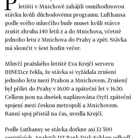
P
letišti v Mnichově zahájili osmihodinovou
stávku kvůli důchodovému programu. Lufthansa
podle svého mluvčího bude muset kvůli stávce
zrušit zhruba 140 letů z a do Mnichova, včetně
jednoho letu z Mnichova do Prahy a zpět. Stávka
má skončit v šest hodin večer.
Mluvčí pražského letiště Eva Krejčí serveru
IHNED.cz řekla, že stávka si vyžádala zrušení
jednoho letu mezi Prahou a Mnichovem. Zrušený
byl přílet do Prahy v 16.00 a zpáteční let v 16.50.
Celkem jsou na dnešek naplánována čtyři zpáteční
spojení mezi českou metropolí a Mnichovem.
Ranní spoj přistál na čas, uvedla Krejčí.
Podle Luthansy se stávka dotkne asi 13 500
cestujících. Analytik DZ Bank Dirk Schlam odhadl,