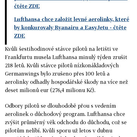
čtěte ZDE
Lufthansa chce založit levné aerolinky, které
by konkurovaly Ryanairu a EasyJetu
- čtěte
ZDE
Kvůli šestihodinové stávce pilotů na letišti ve
Frankfurtu musela Lufthansa minulý týden zrušit
218 letů. Kvůli stávce pilotů nízkonákladových
Germanwings bylo zrušeno přes 100 letů a
aerolinky odhadly hospodářské škody na více než
deset milionů eur (276,4 milionu Kč).
Odbory pilotů se dlouhodobě přou s vedením
aerolinek o důchodový program. Lufthansa chce
zvýšit průměrný věk odchodu do důchodu, což se
pilotům nelíbí. Kvůli sporu už letos v dubnu