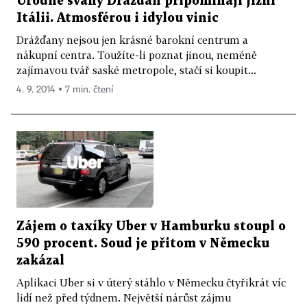
Úrodné svahy Drážďan připomínají jižní
Itálii. Atmosférou i idylou vinic
Drážďany nejsou jen krásné barokní centrum a
nákupní centra. Toužíte-li poznat jinou, neméně
zajímavou tvář saské metropole, stačí si koupit...
4. 9. 2014 ▪ 7 min. čtení
Zájem o taxíky Uber v Hamburku stoupl o
590 procent. Soud je přitom v Německu
zakázal
Aplikaci Uber si v úterý stáhlo v Německu čtyřikrát víc
lidí než před týdnem. Největší nárůst zájmu