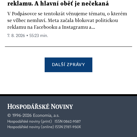
reklamu. A hlavní oběť je nečekaná
V Podpásovce se tentokrát věnujeme tématu, o kterém
se vůbec nemluví. Meta začala blokovat politickou
reklamu na Facebooku a Instagramu a...
7. 8. 2026 ▪ 55:23 min.
DALŠÍ ZPRÁVY
©
1996-2026
Economia, a.s.
Hospodářské noviny (print) ISSN 0862-9587
Hospodářské noviny (online) ISSN 2787-950X