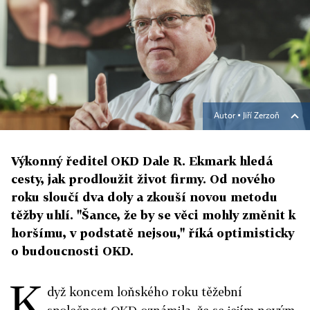
Autor ▪
Jiří Zerzoň
Výkonný ředitel OKD Dale R. Ekmark hledá
cesty, jak prodloužit život firmy. Od nového
roku sloučí dva doly a zkouší novou metodu
těžby uhlí. "Šance, že by se věci mohly změnit k
horšímu, v podstatě nejsou," říká optimisticky
o budoucnosti OKD.
K
dyž koncem loňského roku těžební