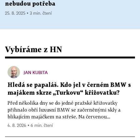
nebudou potřeba
25. 8. 2025 ▪ 3 min. čtení
Vybíráme z HN
JAN KUBITA
Hledá se papaláš. Kdo jel v černém BMW s
majákem skrze „Turkovu“ křižovatku?
Před několika dny se do jedné pražské křižovatky
přihnalo obří luxusní BMW se začerněnými skly a
blikajícím majáčkem na střeše. Na červenou...
4. 8. 2026 ▪ 6 min. čtení