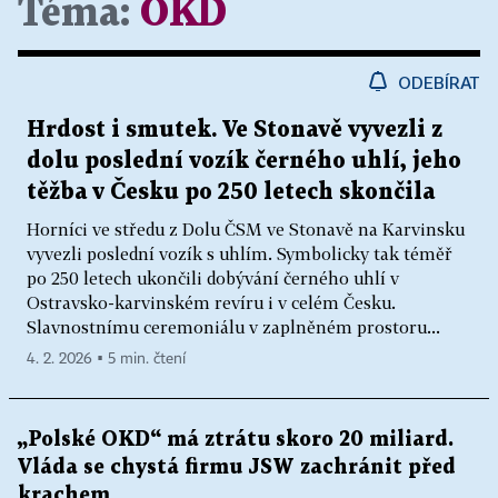
Téma:
OKD
ODEBÍRAT
Hrdost i smutek. Ve Stonavě vyvezli z
dolu poslední vozík černého uhlí, jeho
těžba v Česku po 250 letech skončila
Horníci ve středu z Dolu ČSM ve Stonavě na Karvinsku
vyvezli poslední vozík s uhlím. Symbolicky tak téměř
po 250 letech ukončili dobývání černého uhlí v
Ostravsko-karvinském revíru i v celém Česku.
Slavnostnímu ceremoniálu v zaplněném prostoru...
4. 2. 2026 ▪ 5 min. čtení
„Polské OKD“ má ztrátu skoro 20 miliard.
Vláda se chystá firmu JSW zachránit před
krachem