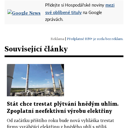
mezi
Přidejte si Hospodářské noviny
své oblíbené tituly
na Google
zprávách.
|
Předplatné HN+ je zcela bez reklam.
Související články
Stát chce trestat plýtvání hnědým uhlím.
Zpoplatní neefektivní výrobu elektřiny
Od začátku příštího roku bude nová vyhláška trestat
firmy vyrábějící elektřinu z hnědého uhlí s příliš