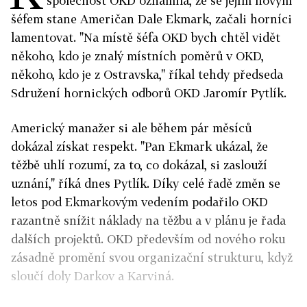
společnost OKD oznámila, že se jejím novým
šéfem stane Američan Dale Ekmark, začali horníci
lamentovat. "Na místě šéfa OKD bych chtěl vidět
někoho, kdo je znalý místních poměrů v OKD,
někoho, kdo je z Ostravska," říkal tehdy předseda
Sdružení hornických odborů OKD Jaromír Pytlík.
Americký manažer si ale během pár měsíců
dokázal získat respekt. "Pan Ekmark ukázal, že
těžbě uhlí rozumí, za to, co dokázal, si zaslouží
uznání," říká dnes Pytlík. Díky celé řadě změn se
letos pod Ekmarkovým vedením podařilo OKD
razantně snížit náklady na těžbu a v plánu je řada
dalších projektů. OKD především od nového roku
zásadně promění svou organizační strukturu, když
sloučí doly Darkov a Karviná.