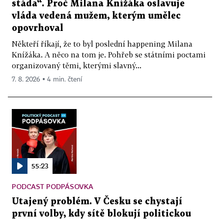
stáda“. Proč Milana Knížáka oslavuje
vláda vedená mužem, kterým umělec
opovrhoval
Někteří říkají, že to byl poslední happening Milana
Knížáka. A něco na tom je. Pohřeb se státními poctami
organizovaný těmi, kterými slavný...
7. 8. 2026 ▪ 4 min. čtení
55:23
PODCAST PODPÁSOVKA
Utajený problém. V Česku se chystají
první volby, kdy sítě blokují politickou