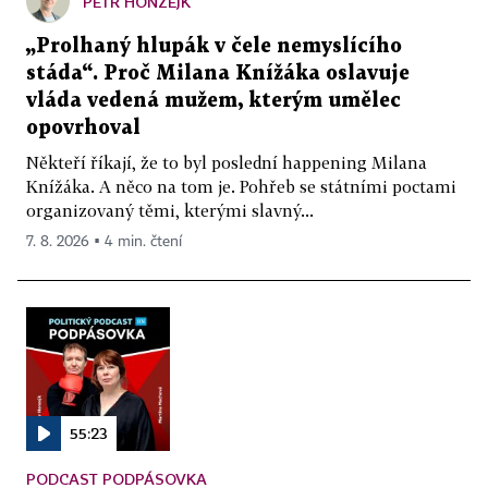
PETR HONZEJK
„Prolhaný hlupák v čele nemyslícího
stáda“. Proč Milana Knížáka oslavuje
vláda vedená mužem, kterým umělec
opovrhoval
Někteří říkají, že to byl poslední happening Milana
Knížáka. A něco na tom je. Pohřeb se státními poctami
organizovaný těmi, kterými slavný...
7. 8. 2026 ▪ 4 min. čtení
55:23
PODCAST PODPÁSOVKA