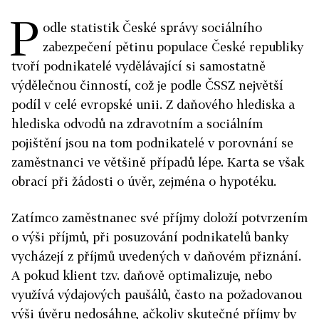
P
odle statistik České správy sociálního
zabezpečení pětinu populace České republiky
tvoří podnikatelé vydělávající si samostatně
výdělečnou činností, což je podle ČSSZ největší
podíl v celé evropské unii. Z daňového hlediska a
hlediska odvodů na zdravotním a sociálním
pojištění jsou na tom podnikatelé v porovnání se
zaměstnanci ve většině případů lépe. Karta se však
obrací při žádosti o úvěr, zejména o hypotéku.
Zatímco zaměstnanec své příjmy doloží potvrzením
o výši příjmů, při posuzování podnikatelů banky
vycházejí z příjmů uvedených v daňovém přiznání.
A pokud klient tzv. daňově optimalizuje, nebo
využívá výdajových paušálů, často na požadovanou
výši úvěru nedosáhne, ačkoliv skutečné příjmy by