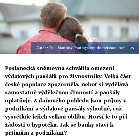
Autor ▪
Paul Matthew Photography, shuttershock.com
Poslanecká sněmovna schválila omezení
výdajových paušálů pro živnostníky. Velká část
české populace zpozorněla, neboť si vydělává
samostatně výdělečnou činností a paušály
uplatňuje. Z daňového pohledu jsou příjmy z
podnikání a výdajové paušály výhodné, což
vysvětluje jejich velkou oblibu. Horší je to při
žádosti o hypotéku. Jak se banky staví k
příjmům z podnikání?