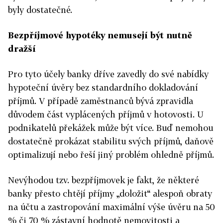
byly dostatečné.
Bezpříjmové hypotéky nemusejí být nutně
dražší
Pro tyto účely banky dříve zavedly do své nabídky
hypoteční úvěry bez standardního dokladování
příjmů. V případě zaměstnanců bývá zpravidla
důvodem část vyplácených příjmů v hotovosti. U
podnikatelů překážek může být více. Buď nemohou
dostatečně prokázat stabilitu svých příjmů, daňově
optimalizují nebo řeší jiný problém ohledně příjmů.
Nevýhodou tzv. bezpříjmovek je fakt, že některé
banky přesto chtějí příjmy „doložit“ alespoň obraty
na účtu a zastropování maximální výše úvěru na 50
% či 70 % zástavní hodnotě nemovitosti a