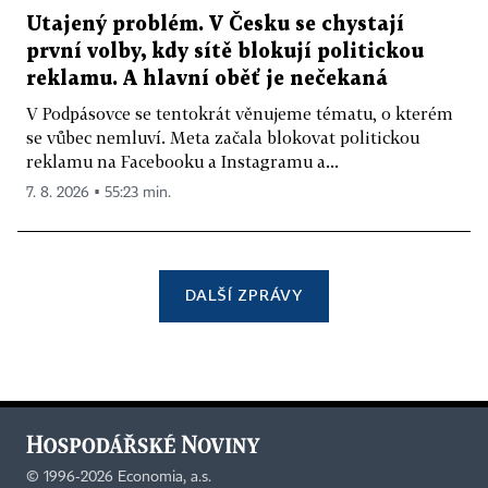
Utajený problém. V Česku se chystají
první volby, kdy sítě blokují politickou
reklamu. A hlavní oběť je nečekaná
V Podpásovce se tentokrát věnujeme tématu, o kterém
se vůbec nemluví. Meta začala blokovat politickou
reklamu na Facebooku a Instagramu a...
7. 8. 2026 ▪ 55:23 min.
DALŠÍ ZPRÁVY
©
1996-2026
Economia, a.s.