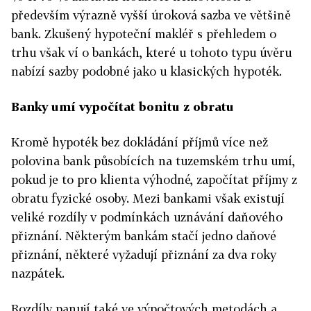
především výrazně vyšší úroková sazba ve většině
bank. Zkušený hypoteční makléř s přehledem o
trhu však ví o bankách, které u tohoto typu úvěru
nabízí sazby podobné jako u klasických hypoték.
Banky umí vypočítat bonitu z obratu
Kromě hypoték bez dokládání příjmů více než
polovina bank působících na tuzemském trhu umí,
pokud je to pro klienta výhodné, započítat příjmy z
obratu fyzické osoby. Mezi bankami však existují
veliké rozdíly v podmínkách uznávání daňového
přiznání. Některým bankám stačí jedno daňové
přiznání, některé vyžadují přiznání za dva roky
nazpátek.
Rozdíly panují také ve výpočtových metodách a