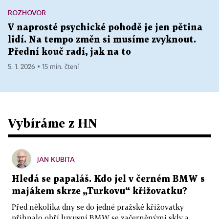
ROZHOVOR
V naprosté psychické pohodě je jen pětina
lidí. Na tempo změn si musíme zvyknout.
Přední kouč radí, jak na to
5. 1. 2026 ▪ 15 min. čtení
Vybíráme z HN
JAN KUBITA
Hledá se papaláš. Kdo jel v černém BMW s
majákem skrze „Turkovu“ křižovatku?
Před několika dny se do jedné pražské křižovatky
přihnalo obří luxusní BMW se začerněnými skly a