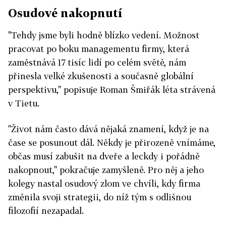
Osudové nakopnutí
"Tehdy jsme byli hodně blízko vedení. Možnost
pracovat po boku managementu firmy, která
zaměstnává 17 tisíc lidí po celém světě, nám
přinesla velké zkušenosti a současně globální
perspektivu," popisuje Roman Šmiřák léta strávená
v Tietu.
"Život nám často dává nějaká znamení, když je na
čase se posunout dál. Někdy je přirozeně vnímáme,
občas musí zabušit na dveře a leckdy i pořádně
nakopnout," pokračuje zamyšleně. Pro něj a jeho
kolegy nastal osudový zlom ve chvíli, kdy firma
změnila svoji strategii, do níž tým s odlišnou
filozofií nezapadal.