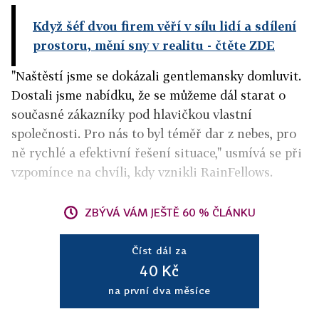
Když šéf dvou firem věří v sílu lidí a sdílení
prostoru, mění sny v realitu
- čtěte ZDE
"Naštěstí jsme se dokázali gentlemansky domluvit.
Dostali jsme nabídku, že se můžeme dál starat o
současné zákazníky pod hlavičkou vlastní
společnosti. Pro nás to byl téměř dar z nebes, pro
ně rychlé a efektivní řešení situace," usmívá se při
vzpomínce na chvíli, kdy vznikli RainFellows.
ZBÝVÁ VÁM JEŠTĚ 60 % ČLÁNKU
Číst dál za
40 Kč
na první dva měsíce