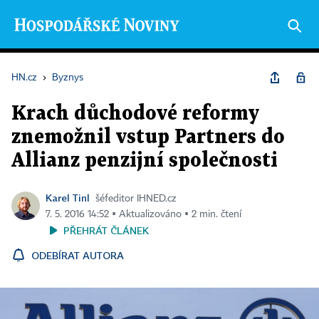
HN.cz
›
Byznys
Krach důchodové reformy
znemožnil vstup Partners do
Allianz penzijní společnosti
Karel Tinl
šéfeditor IHNED.cz
7. 5. 2016 14:52 ▪ Aktualizováno ▪ 2 min. čtení
PŘEHRÁT ČLÁNEK
ODEBÍRAT AUTORA