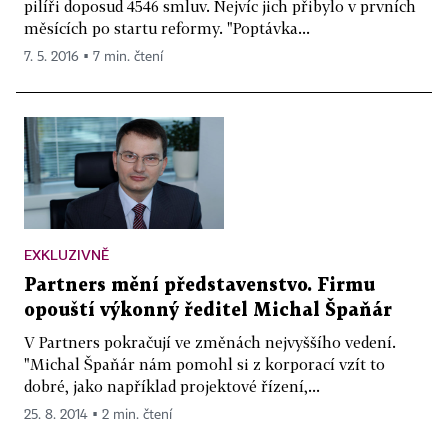
pilíři doposud 4546 smluv. Nejvíc jich přibylo v prvních
měsících po startu reformy. "Poptávka...
7. 5. 2016 ▪ 7 min. čtení
EXKLUZIVNĚ
Partners mění představenstvo. Firmu
opouští výkonný ředitel Michal Špaňár
V Partners pokračují ve změnách nejvyššího vedení.
"Michal Špaňár nám pomohl si z korporací vzít to
dobré, jako například projektové řízení,...
25. 8. 2014 ▪ 2 min. čtení