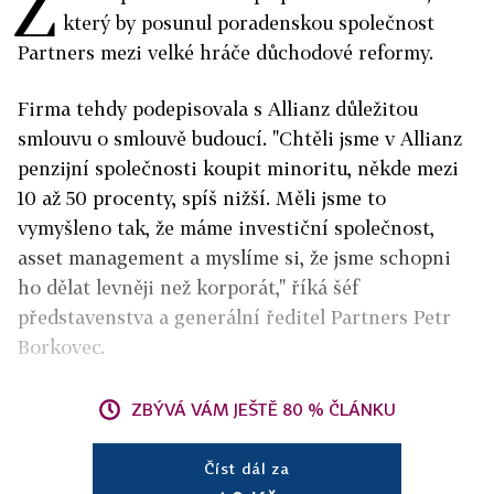
Z
který by posunul poradenskou společnost
Partners mezi velké hráče důchodové reformy.
Firma tehdy podepisovala s Allianz důležitou
smlouvu o smlouvě budoucí. "Chtěli jsme v
Allianz
penzijní společnosti
koupit minoritu, někde mezi
10 až 50 procenty, spíš nižší. Měli jsme to
vymyšleno tak, že máme investiční společnost,
asset management a myslíme si, že jsme schopni
ho dělat levněji než korporát," říká šéf
představenstva a generální ředitel Partners Petr
Borkovec.
ZBÝVÁ VÁM JEŠTĚ 80 % ČLÁNKU
Číst dál za