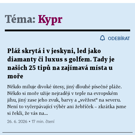
Téma:
Kypr
ODEBÍRAT
Pláž skrytá i v jeskyni, led jako
diamanty či luxus s golfem. Tady je
našich 25 tipů na zajímavá místa u
moře
Někdo miluje divoké útesy, jiný dlouhé písečné pláže.
Někdo si moře užije nejraději v teple na evropském
jihu, jiný zase jeho zvuk, barvy a „svěžest“ na severu.
Není to vyčerpávající výběr ani žebříček – zkrátka jsme
si řekli, že vás na...
26. 6. 2026 ▪ 17 min. čtení