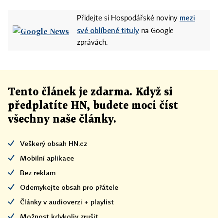
mezi
Přidejte si Hospodářské noviny
své oblíbené tituly
na Google
zprávách.
Tento článek
je
zdarma. Když si
předplatíte HN, budete moci číst
všechny naše články
.
Veškerý obsah HN.cz
Mobilní aplikace
Bez reklam
Odemykejte obsah pro přátele
Články v audioverzi + playlist
Možnost kdykoliv zrušit