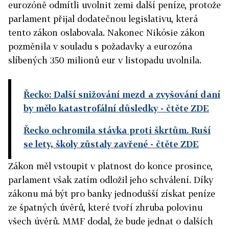
eurozóně odmítli uvolnit zemi další peníze, protože
parlament přijal dodatečnou legislativu, která
tento zákon oslabovala. Nakonec Nikósie zákon
pozměnila v souladu s požadavky a eurozóna
slíbených 350 milionů eur v listopadu uvolnila.
Řecko: Další snižování mezd a zvyšování daní
by mělo katastrofální důsledky
- čtěte ZDE
Řecko ochromila stávka proti škrtům. Ruší
se lety, školy zůstaly zavřené
- čtěte ZDE
Zákon měl vstoupit v platnost do konce prosince,
parlament však zatím odložil jeho schválení. Díky
zákonu má být pro banky jednodušší získat peníze
ze špatných úvěrů, které tvoří zhruba polovinu
všech úvěrů. MMF dodal, že bude jednat o dalších