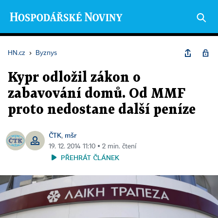
HN.cz
›
Byznys
Kypr odložil zákon o
zabavování domů. Od MMF
proto nedostane další peníze
ČTK
mšr
,
19. 12. 2014 11:10 ▪ 2 min. čtení
PŘEHRÁT ČLÁNEK