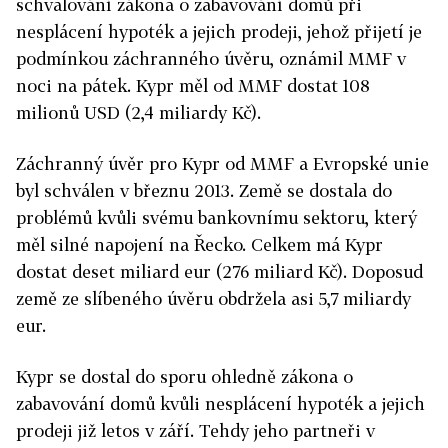
schvalování zákona o zabavování domů při
nesplácení hypoték a jejich prodeji, jehož přijetí je
podmínkou záchranného úvěru, oznámil MMF v
noci na pátek. Kypr měl od MMF dostat 108
milionů USD (2,4 miliardy Kč).
Záchranný úvěr pro Kypr od MMF a Evropské unie
byl schválen v březnu 2013. Země se dostala do
problémů kvůli svému bankovnímu sektoru, který
měl silné napojení na Řecko. Celkem má Kypr
dostat deset miliard eur (276 miliard Kč). Doposud
země ze slíbeného úvěru obdržela asi 5,7 miliardy
eur.
Kypr se dostal do sporu ohledně zákona o
zabavování domů kvůli nesplácení hypoték a jejich
prodeji již letos v září. Tehdy jeho partneři v