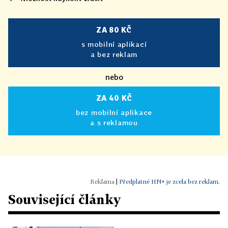
ZA 80 KČ
s mobilní aplikací
a bez reklam
nebo
ZA 40 KČ
bez mobilní aplikace
a s reklamou
|
Předplatné HN+ je zcela bez reklam.
Související články