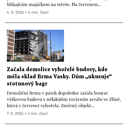
blikajícím majáčkem na střeše. Na červenou...
4. 8. 2026 ▪ 6 min. čtení
Začala demolice vyhořelé budovy, kde
měla sklad firma Vasky. Dům „ukusuje“
stotunový bagr
Demoliční firma v pátek dopoledne začala bourat
výškovou budovu v někdejším továrním areálu ve Zlíně,
která v červenci vyhořela. Zničený objekt...
7. 8. 2026 ▪ 3 min. čtení