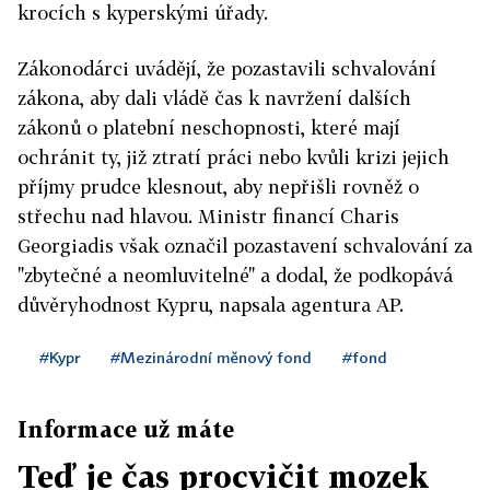
krocích s kyperskými úřady.
Zákonodárci uvádějí, že pozastavili schvalování
zákona, aby dali vládě čas k navržení dalších
zákonů o platební neschopnosti, které mají
ochránit ty, již ztratí práci nebo kvůli krizi jejich
příjmy prudce klesnout, aby nepřišli rovněž o
střechu nad hlavou. Ministr financí Charis
Georgiadis však označil pozastavení schvalování za
"zbytečné a neomluvitelné" a dodal, že podkopává
důvěryhodnost Kypru, napsala agentura AP.
#Kypr
#Mezinárodní měnový fond
#fond
Informace už máte
Teď je čas procvičit mozek