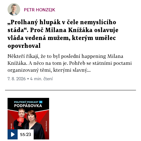
PETR HONZEJK
„Prolhaný hlupák v čele nemyslícího
stáda“. Proč Milana Knížáka oslavuje
vláda vedená mužem, kterým umělec
opovrhoval
Někteří říkají, že to byl poslední happening Milana
Knížáka. A něco na tom je. Pohřeb se státními poctami
organizovaný těmi, kterými slavný...
7. 8. 2026 ▪ 4 min. čtení
55:23