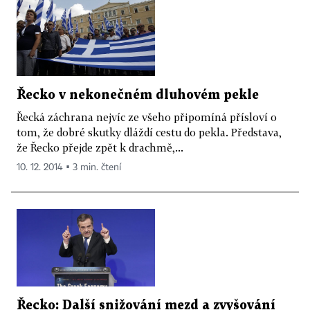
Řecko v nekonečném dluhovém pekle
Řecká záchrana nejvíc ze všeho připomíná přísloví o
tom, že dobré skutky dláždí cestu do pekla. Představa,
že Řecko přejde zpět k drachmě,...
10. 12. 2014 ▪ 3 min. čtení
Řecko: Další snižování mezd a zvyšování