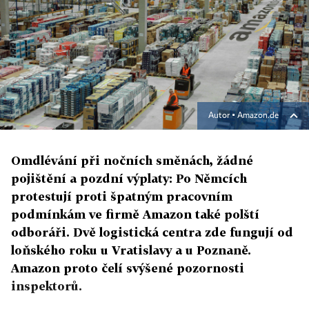
Autor ▪
Amazon.de
Omdlévání při nočních směnách, žádné
pojištění a pozdní výplaty: Po Němcích
protestují proti špatným pracovním
podmínkám ve firmě Amazon také polští
odboráři. Dvě logistická centra zde fungují od
loňského roku u Vratislavy a u Poznaně.
Amazon proto čelí svýšené pozornosti
inspektorů.