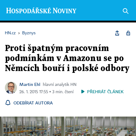
HN.cz
›
Byznys
Proti špatným pracovním
podmínkám v Amazonu se po
Němcích bouří i polské odbory
Martin Ehl
hlavní analytik HN
PŘEHRÁT ČLÁNEK
26. 1. 2015 17:55 ▪ 3 min. čtení
ODEBÍRAT AUTORA