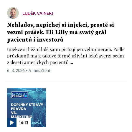
LUDĚK VAINERT
Nehladov, nepíchej si injekci, prostě si
vezmi prášek. Eli Lilly má svatý grál
pacientů i investorů
Injekce si běžní lidé sami píchají jen velmi neradi. Podle
průzkumů má k takové formě užívání léků averzi sedm
z deseti amerických pacientů....
6. 8. 2026 ▪ 4 min. čtení
16:13