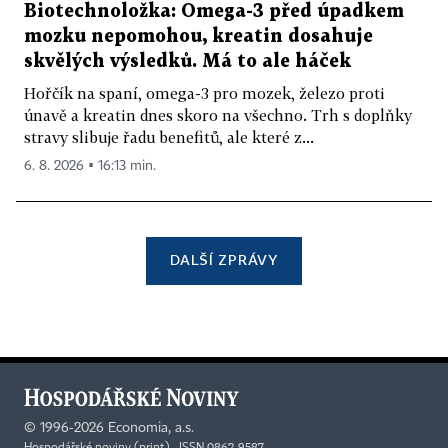
Biotechnoložka: Omega-3 před úpadkem
mozku nepomohou, kreatin dosahuje
skvělých výsledků. Má to ale háček
Hořčík na spaní, omega-3 pro mozek, železo proti
únavě a kreatin dnes skoro na všechno. Trh s doplňky
stravy slibuje řadu benefitů, ale které z...
6. 8. 2026 ▪ 16:13 min.
DALŠÍ ZPRÁVY
©
1996-2026
Economia, a.s.
Hospodářské noviny (print) ISSN 0862-9587