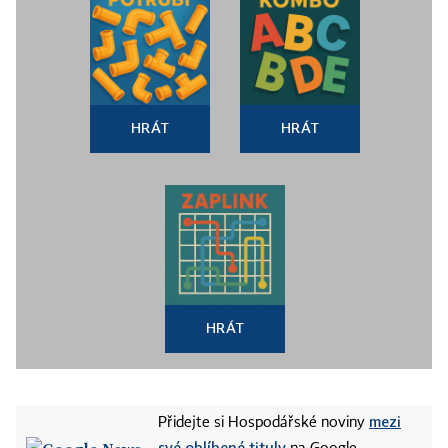
HRÁT
HRÁT
HRÁT
mezi
Přidejte si Hospodářské noviny
své oblíbené tituly