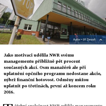
Autor ▪
Jiří Zerzoň
Jako motivaci udělila NWR svému
managementu přibližně pět procent
současných akcí. Osm manažérů ale při
uplatnění opčního programu nedostane akcie,
nýbrž finanční hotovost. Odměny můžou
uplatnit po třetinách, první až koncem roku
2016.
ěžební společnost NWR udělila managementu