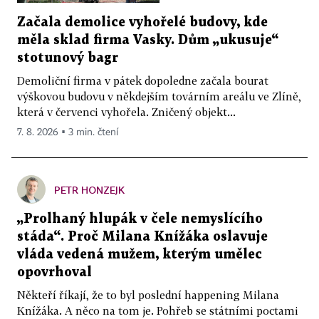
Začala demolice vyhořelé budovy, kde
měla sklad firma Vasky. Dům „ukusuje“
stotunový bagr
Demoliční firma v pátek dopoledne začala bourat
výškovou budovu v někdejším továrním areálu ve Zlíně,
která v červenci vyhořela. Zničený objekt...
7. 8. 2026 ▪ 3 min. čtení
PETR HONZEJK
„Prolhaný hlupák v čele nemyslícího
stáda“. Proč Milana Knížáka oslavuje
vláda vedená mužem, kterým umělec
opovrhoval
Někteří říkají, že to byl poslední happening Milana
Knížáka. A něco na tom je. Pohřeb se státními poctami