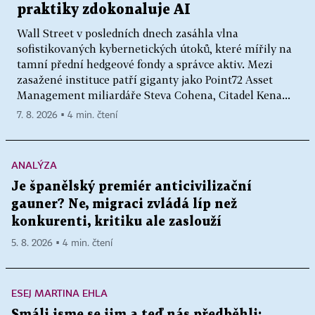
praktiky zdokonaluje AI
Wall Street v posledních dnech zasáhla vlna
sofistikovaných kybernetických útoků, které mířily na
tamní přední hedgeové fondy a správce aktiv. Mezi
zasažené instituce patří giganty jako Point72 Asset
Management miliardáře Steva Cohena, Citadel Kena...
7. 8. 2026 ▪ 4 min. čtení
ANALÝZA
Je španělský premiér anticivilizační
gauner? Ne, migraci zvládá líp než
konkurenti, kritiku ale zaslouží
5. 8. 2026 ▪ 4 min. čtení
ESEJ MARTINA EHLA
Smáli jsme se jim a teď nás předběhli: