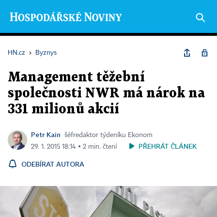
HN.cz
›
Byznys
Management těžební
společnosti NWR má nárok na
331 milionů akcií
Petr Kain
šéfredaktor týdeníku Ekonom
PŘEHRÁT ČLÁNEK
29. 1. 2015 18:14 ▪ 2 min. čtení
ODEBÍRAT AUTORA