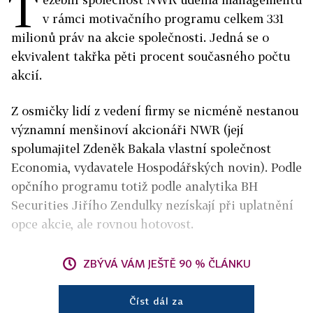
T
v rámci motivačního programu celkem 331
milionů práv na akcie společnosti. Jedná se o
ekvivalent takřka pěti procent současného počtu
akcií.
Z osmičky lidí z vedení firmy se nicméně nestanou
významní menšinoví akcionáři NWR (její
spolumajitel Zdeněk Bakala vlastní společnost
Economia, vydavatele Hospodářských novin). Podle
opčního programu totiž podle analytika BH
Securities Jiřího Zendulky nezískají při uplatnění
opce akcie, ale rovnou hotovost.
ZBÝVÁ VÁM JEŠTĚ 90 % ČLÁNKU
Číst dál za