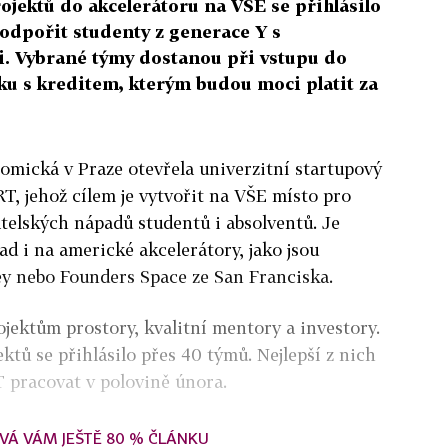
jektů do akcelerátoru na VŠE se přihlásilo
odpořit studenty z generace Y s
. Vybrané týmy dostanou při vstupu do
u s kreditem, kterým budou moci platit za
omická v Praze otevřela univerzitní startupový
T, jehož cílem je vytvořit na VŠE místo pro
elských nápadů studentů i absolventů. Je
ad i na americké akcelerátory, jako jsou
ey nebo Founders Space ze San Franciska.
jektům prostory, kvalitní mentory a investory.
ktů se přihlásilo přes 40 týmů. Nejlepší z nich
 pracovat v polovině února.
VÁ VÁM JEŠTĚ 80 % ČLÁNKU