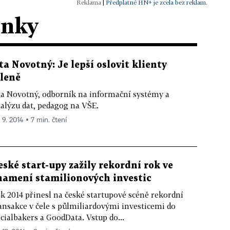
|
Předplatné HN+ je zcela bez reklam.
ánky
ta Novotný: Je lepší oslovit klienty
íleně
a Novotný, odborník na informační systémy a
alýzu dat, pedagog na VŠE.
 9. 2014 ▪ 7 min. čtení
eské start-upy zažily rekordní rok ve
namení stamilionových investic
k 2014 přinesl na české startupové scéně rekordní
ansakce v čele s půlmiliardovými investicemi do
cialbakers a GoodData. Vstup do...