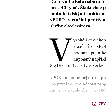
Do prvního kola náboru pro
přes 40 týmů. Škola chce p
podnikatelskými ambicemi
xPORTu virtuální peněženk
služby akcelerátoru.
V
ysoká škola ekon
akcelerátor xPOR
podporu podnikat
napojený napříkl
SkyDeck univerzity v Berkel
xPORT nabídne nejlepším pro
Do prvního kola náboru proje
začnou v akcelerátoru xPORT
ZBÝ