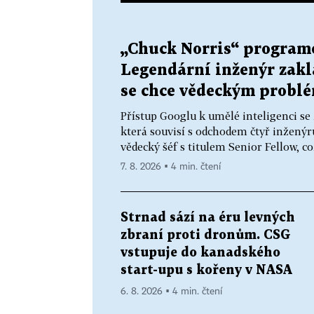
„Chuck Norris“ programo
Legendární inženýr zaklá
se chce vědeckým prob
Přístup Googlu k umělé inteligenci se
která souvisí s odchodem čtyř inženýrů.
vědecký šéf s titulem Senior Fellow, co
7. 8. 2026 ▪ 4 min. čtení
Strnad sází na éru levných
zbraní proti dronům. CSG
vstupuje do kanadského
start-upu s kořeny v NASA
6. 8. 2026 ▪ 4 min. čtení