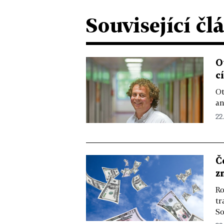
Související čl
O
c
Ot
an
22.
Č
z
Ro
tr
So