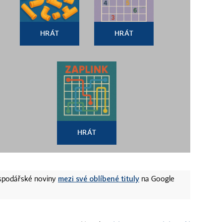
HRÁT
HRÁT
HRÁT
mezi své oblíbené tituly
ospodářské noviny
na Google