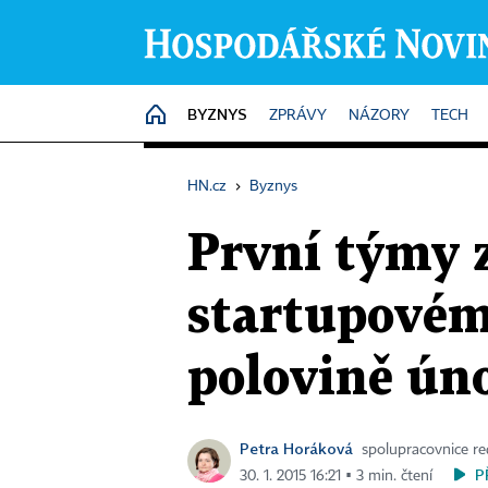
BYZNYS
HOME
ZPRÁVY
NÁZORY
TECH
HN.cz
›
Byznys
První týmy 
startupovém
polovině ún
Petra Horáková
spolupracovnice r
P
30. 1. 2015 16:21 ▪ 3 min. čtení