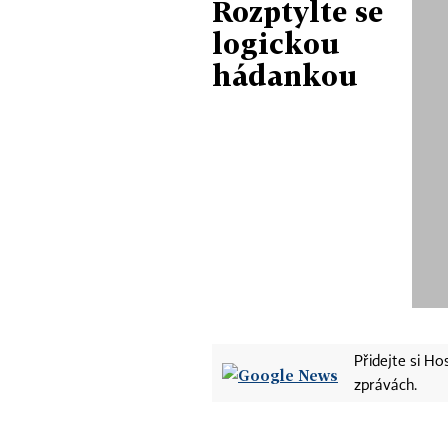
Rozptylte se
logickou
hádankou
Přidejte si H
zprávách.