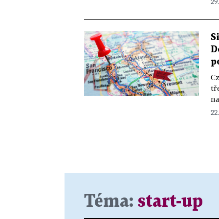
29.
S
D
p
Cz
tř
na
22.
Téma:
start-up