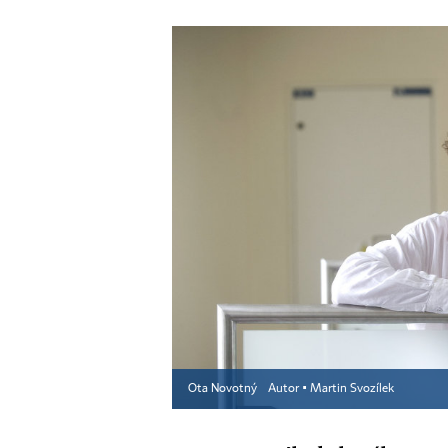
Ota Novotný
Autor ▪
Martin Svozílek