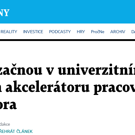
REALITY
INVESTICE
PODCASTY
HRY
PročNe
ARCHIV
D
začnou v univerzitn
 akcelerátoru pracov
ora
edakce
ŘEHRÁT ČLÁNEK