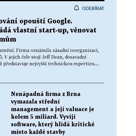
ODEBÍRAT
vání opouští Google.
dá vlastní start-up, věnovat
lémům
 změní. Firma oznámila zásadní reorganizaci,
 V jejich čele stojí Jeff Dean, dosavadní
ž představuje nejvyšší technickou expertizu....
Nenápadná firma z Brna
vymazala střední
management a její valuace je
kolem 5 miliard. Vyvíjí
software, který hlídá kritické
místo každé stavby