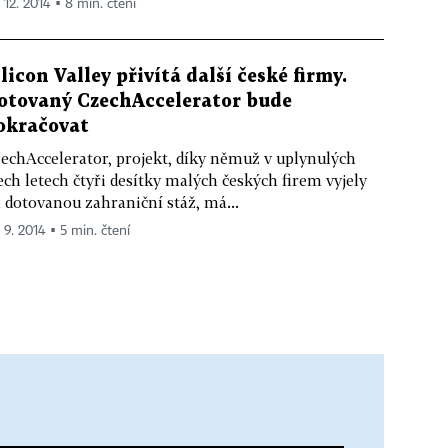
 12. 2014 ▪ 8 min. čtení
ilicon Valley přivítá další české firmy.
otovaný CzechAccelerator bude
okračovat
echAccelerator, projekt, díky němuž v uplynulých
ech letech čtyři desítky malých českých firem vyjely
 dotovanou zahraniční stáž, má...
 9. 2014 ▪ 5 min. čtení