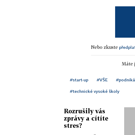
Nebo zkuste
předpla
Máte j
#start-up
#VŠE
#podniká
#technické vysoké školy
Rozrušily vás
zprávy a cítíte
stres?