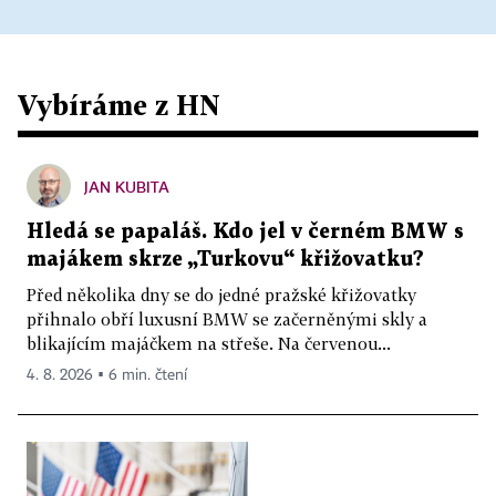
Vybíráme z HN
JAN KUBITA
Hledá se papaláš. Kdo jel v černém BMW s
majákem skrze „Turkovu“ křižovatku?
Před několika dny se do jedné pražské křižovatky
přihnalo obří luxusní BMW se začerněnými skly a
blikajícím majáčkem na střeše. Na červenou...
4. 8. 2026 ▪ 6 min. čtení