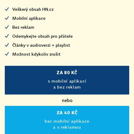
Veškerý obsah HN.cz
Mobilní aplikace
Bez reklam
Odemykejte obsah pro přátele
Články v audioverzi + playlist
Možnost kdykoliv zrušit
ZA 80 KČ
s mobilní aplikací
a bez reklam
nebo
ZA 40 KČ
bez mobilní aplikace
a s reklamou