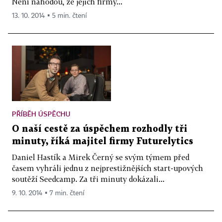
Není náhodou, že jejich firmy...
13. 10. 2014 ▪ 5 min. čtení
PŘÍBĚH ÚSPĚCHU
O naší cestě za úspěchem rozhodly tři
minuty, říká majitel firmy Futurelytics
Daniel Hastík a Mirek Černý se svým týmem před
časem vyhráli jednu z nejprestižnějších start-upových
soutěží Seedcamp. Za tři minuty dokázali...
9. 10. 2014 ▪ 7 min. čtení