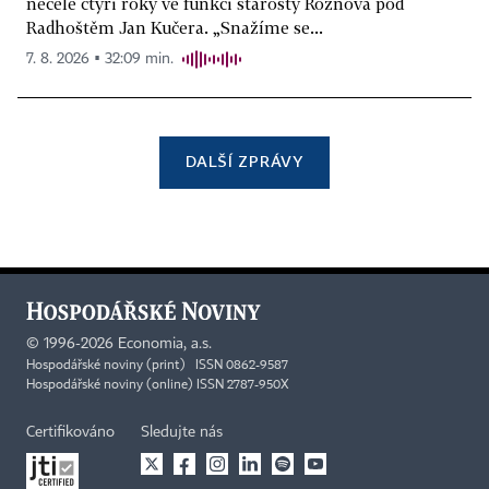
necelé čtyři roky ve funkci starosty Rožnova pod
Radhoštěm Jan Kučera. „Snažíme se...
7. 8. 2026 ▪ 32:09 min.
DALŠÍ ZPRÁVY
©
1996-2026
Economia, a.s.
Hospodářské noviny (print) ISSN 0862-9587
Hospodářské noviny (online) ISSN 2787-950X
Certifikováno
Sledujte nás