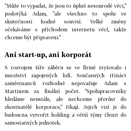
"Může to vypadat, že jsou to úplně nesourodé věci,"
podotýká Adam, "ale všechno to spolu ve
skutečnosti hodně souvisí. Velké změny
očekáváme s příchodem internetu věcí, takže
chceme být připraveni."
Ani start-up, ani korporát
S rozvojem šíře záběru se ve firmě zvyšovalo i
množství zapojených lidí. Současných třináct
zaměstnanců rozhodně nepovažuje Adam s
Martinem za finální počet. "Spolupracovníky
hledáme neustále, ale nechceme přerůst do
zkostnatělé korporace," říkají. Jejich vizí je do
budoucna vytvořit holding a větší týmy členit do
samostatných jednotek.