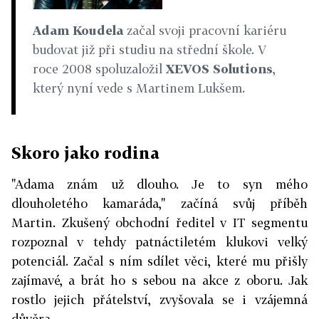
Adam Koudela
začal svoji pracovní kariéru
budovat již při studiu na střední škole
. V
roce 2008 spoluzaložil
XEVOS Solutions
,
který nyní vede s Martinem Lukšem.
Skoro jako rodina
"Adama znám už dlouho. Je to syn mého
dlouholetého kamaráda," začíná svůj příběh
Martin. Zkušený obchodní ředitel v IT segmentu
rozpoznal v tehdy patnáctiletém klukovi velký
potenciál. Začal s ním sdílet věci, které mu přišly
zajímavé, a brát ho s sebou na akce z oboru. Jak
rostlo jejich přátelství, zvyšovala se i vzájemná
důvěra.