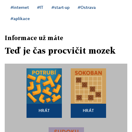
#internet
#IT
#start-up
#Ostrava
#aplikace
Informace už máte
Teď je čas procvičit mozek
HRÁT
HRÁT