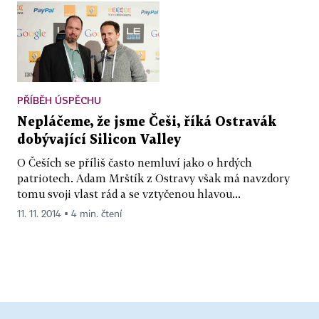
PŘÍBĚH ÚSPĚCHU
Nepláčeme, že jsme Češi, říká Ostravák
dobývající Silicon Valley
O Češích se příliš často nemluví jako o hrdých
patriotech. Adam Mrštík z Ostravy však má navzdory
tomu svoji vlast rád a se vztyčenou hlavou...
11. 11. 2014 ▪ 4 min. čtení