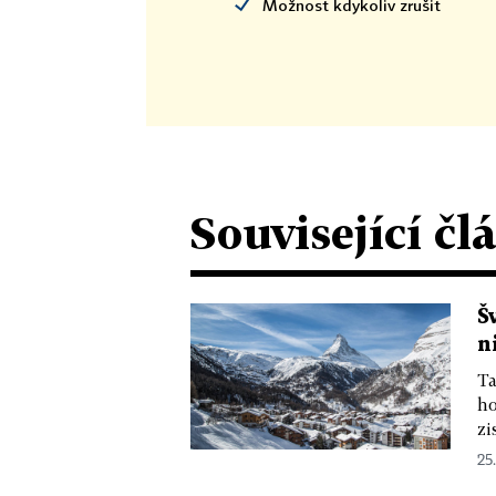
Možnost kdykoliv zrušit
Související čl
Š
n
Ta
ho
zi
25.