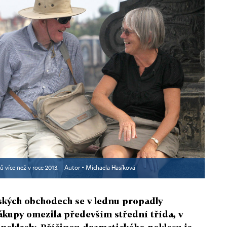
tů více než v roce 2013.
Autor ▪
Michaela Hasíková
eských obchodech se v lednu propadly
ákupy omezila především střední třída, v