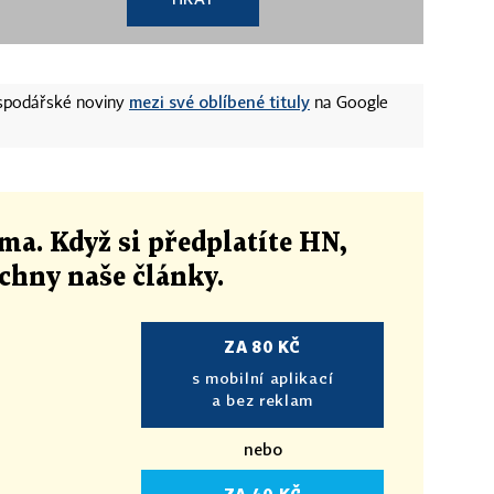
mezi své oblíbené tituly
ospodářské noviny
na Google
ma. Když si předplatíte HN,
echny naše články
.
ZA 80 KČ
s mobilní aplikací
a bez reklam
nebo