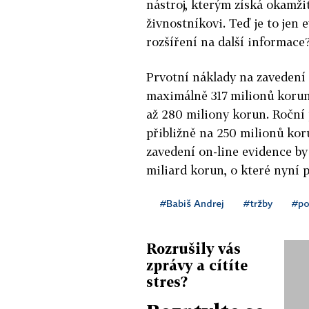
nástroj, kterým získá okamži
živnostníkovi. Teď je to jen e
rozšíření na další informace
Prvotní náklady na zavedení
maximálně 317 milionů korun
až 280 miliony korun. Roční 
přibližně na 250 milionů kor
zavedení on-line evidence by 
miliard korun, o které nyní 
#Babiš Andrej
#tržby
#po
Rozrušily vás
zprávy a cítíte
stres?