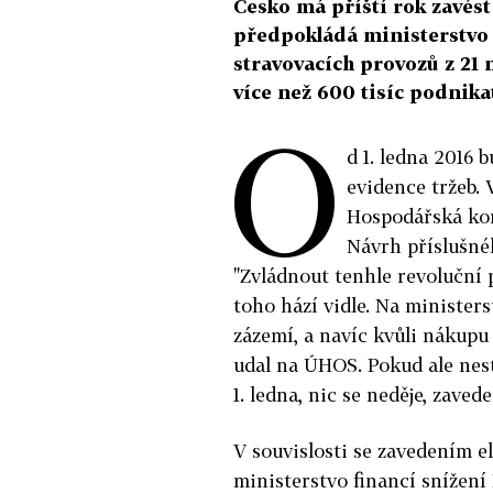
Česko má příští rok zavést 
předpokládá ministerstvo 
stravovacích provozů z 21 
více než 600 tisíc podnika
O
d 1. ledna 2016 
evidence tržeb. 
Hospodářská kom
Návrh příslušné
"Zvládnout tenhle revoluční
toho hází vidle. Na ministe
zázemí, a navíc kvůli nákup
udal na ÚHOS. Pokud ale nes
1. ledna, nic se neděje, zaved
V souvislosti se zavedením e
ministerstvo financí snížení 