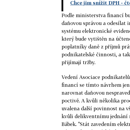
Chce jim snížit DPH
- č
Podle ministerstva financí 
daňovou správou a odesílat 
systému elektronické evidenc
který bude vytištěn na účten
poplatníky daně z příjmů práv
podnikatelské činnosti, a ta
přijímají tržby.
Vedení Asociace podnikatelů
financí se tímto návrhem jen
narovnat daňovou nespravedl
poctivě. A kvůli několika pro
uvalena další povinnost na 
kvůli delikventnímu jednání 
Bábek. "Stát zavedením elek