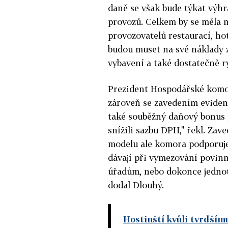
daně se však bude týkat výhr
provozů. Celkem by se měla n
provozovatelů restaurací, hot
budou muset na své náklady 
vybavení a také dostatečně r
Prezident Hospodářské komor
zároveň se zavedením eviden
také souběžný daňový bonus 
snížili sazbu DPH," řekl. Za
modelu ale komora podporuje
dávají při vymezování povinn
úřadům, nebo dokonce jednot
dodal Dlouhý.
Hostinští kvůli tvrdšímu