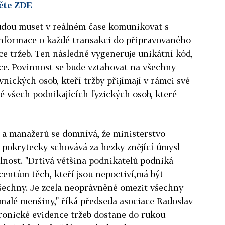
těte ZDE
budou muset v reálném čase komunikovat s
informace o každé transakci do připravovaného
e tržeb. Ten následně vygeneruje unikátní kód,
ce. Povinnost se bude vztahovat na všechny
nických osob, kteří tržby přijímají v rámci své
ké všech podnikajících fyzických osob, které
 a manažerů se domnívá, že ministerstvo
 pokrytecky schovává za hezky znějící úmysl
nost. "Drtivá většina podnikatelů podniká
centům těch, kteří jsou nepoctiví,má být
všechny. Je zcela neoprávněné omezit všechny
malé menšiny," říká předseda asociace Radoslav
tronické evidence tržeb dostane do rukou