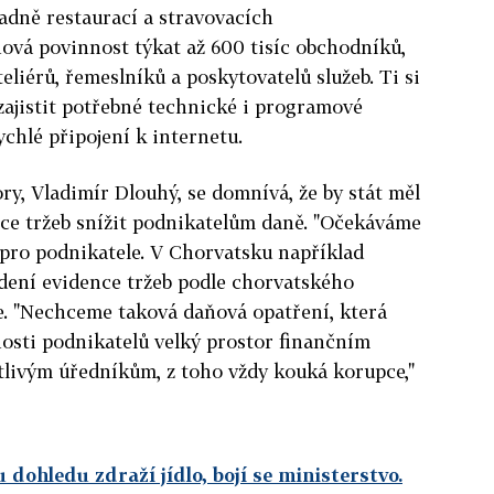
adně restaurací a stravovacích
ová povinnost týkat až 600 tisíc obchodníků,
eliérů, řemeslníků a poskytovatelů služeb. Ti si
zajistit potřebné technické i programové
ychlé připojení k internetu.
y, Vladimír Dlouhý, se domnívá, že by stát měl
ce tržeb snížit podnikatelům daně. "Očekáváme
pro podnikatele. V Chorvatsku například
vedení evidence tržeb podle chorvatského
. "Nechceme taková daňová opatření, která
osti podnikatelů velký prostor finančním
livým úředníkům, z toho vždy kouká korupce,"
 dohledu zdraží jídlo, bojí se ministerstvo.