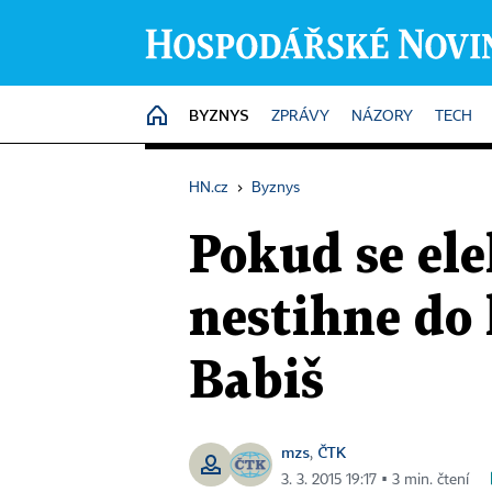
BYZNYS
HOME
ZPRÁVY
NÁZORY
TECH
HN.cz
›
Byznys
Pokud se ele
nestihne do 
Babiš
mzs
ČTK
,
3. 3. 2015 19:17 ▪ 3 min. čtení