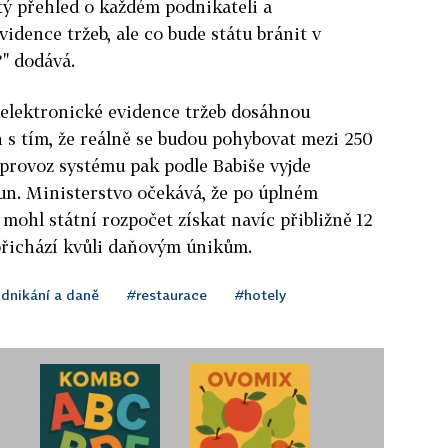
tý přehled o každém podnikateli a
vidence tržeb, ale co bude státu bránit v
?" dodává.
 elektronické evidence tržeb dosáhnou
 s tím, že reálně se budou pohybovat mezi 250
provoz systému pak podle Babiše vyjde
un. Ministerstvo očekává, že po úplném
mohl státní rozpočet získat navíc přibližně 12
přichází kvůli daňovým únikům.
dnikání a daně
#restaurace
#hotely