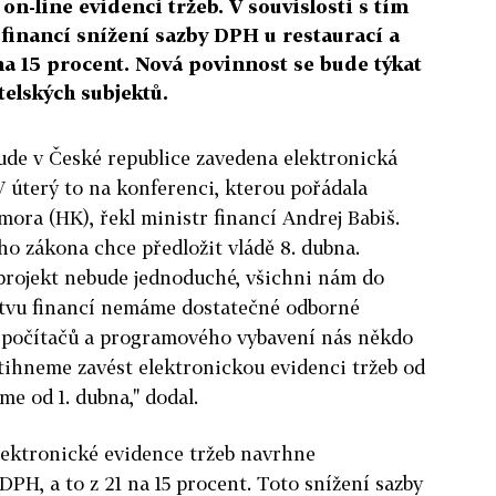
on-line evidenci tržeb. V souvislosti s tím
financí snížení sazby DPH u restaurací a
na 15 procent. Nová povinnost se bude týkat
telských subjektů.
bude v České republice zavedena elektronická
V úterý to na konferenci, kterou pořádala
ora (HK), řekl ministr financí Andrej Babiš.
ho zákona chce předložit vládě 8. dubna.
 projekt nebude jednoduché, všichni nám do
rstvu financí nemáme dostatečné odborné
u počítačů a programového vybavení nás někdo
tihneme zavést elektronickou evidenci tržeb od
eme od 1. dubna," dodal.
lektronické evidence tržeb navrhne
DPH, a to z 21 na 15 procent. Toto snížení sazby