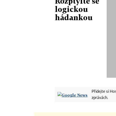
Rozptylte se
logickou
hádankou
Přidejte si H
zprávách.