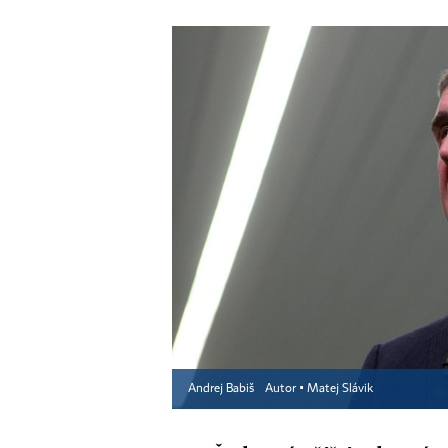
Andrej Babiš
Autor ▪
Matej Slávik