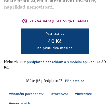
Roste proto zájem o alternativní investice,
například nemovitosti.
ZBÝVÁ VÁM JEŠTĚ 95 % ČLÁNKU
Číst dál za
40 Kč
na první dva měsíce
Nebo zkuste
za 80
předplatné bez reklam a s mobilní aplikací
Kč.
Máte již předplatné?
Přihlaste se
#finanční poradenství
#rozhovor
#investice
#investiční fond