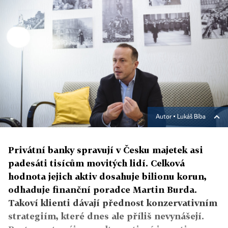
Autor ▪
Lukáš Bíba
Privátní banky spravují v Česku majetek asi
padesáti tisícům movitých lidí. Celková
hodnota jejich aktiv dosahuje bilionu korun,
odhaduje finanční poradce Martin Burda.
Takoví klienti dávají přednost konzervativním
strategiím, které dnes ale příliš nevynášejí.