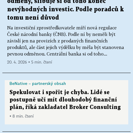
odměny, slibuje si od toho konec
nevýhodných investic. Podle poradců k
tomu není důvod
Na investiční zprostředkovatele míří nová regulace
České národní banky (ČNB). Podle ní by neměli být
závislí jen na provizích z prodaných finančních
produktů, ale část jejich výdělku by měla být stanovena
pevnou odměnou. Centrální banka si od toho...
20. 4. 2026 ▪ 5 min. čtení
BeNative – partnerský obsah
Spekulovat i spořit je chyba. Lidé se
postupně učí mít dlouhodobý finanční
plán, říká zakladatel Broker Consulting
▪ 8 min. čtení