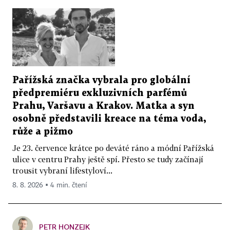
Pařížská značka vybrala pro globální
předpremiéru exkluzivních parfémů
Prahu, Varšavu a Krakov. Matka a syn
osobně představili kreace na téma voda,
růže a pižmo
Je 23. července krátce po deváté ráno a módní Pařížská
ulice v centru Prahy ještě spí. Přesto se tudy začínají
trousit vybraní lifestyloví...
8. 8. 2026 ▪ 4 min. čtení
PETR HONZEJK