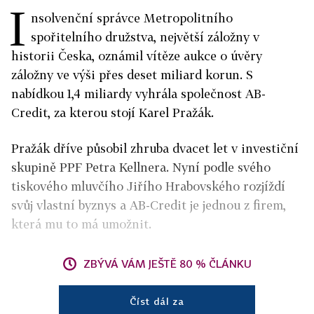
I
nsolvenční správce Metropolitního
spořitelního družstva, největší záložny v
historii Česka, oznámil vítěze aukce o úvěry
záložny ve výši přes deset miliard korun. S
nabídkou 1,4 miliardy vyhrála společnost AB-
Credit, za kterou stojí Karel Pražák.
Pražák dříve působil zhruba dvacet let v investiční
skupině PPF Petra Kellnera. Nyní podle svého
tiskového mluvčího Jiřího Hrabovského rozjíždí
svůj vlastní byznys a AB-Credit je jednou z firem,
která mu to má umožnit.
ZBÝVÁ VÁM JEŠTĚ 80 % ČLÁNKU
Číst dál za