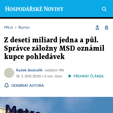
HN.cz
›
Byznys
Z deseti miliard jedna a půl.
Správce záložny MSD oznámil
kupce pohledávek
Radek Bednařík
redaktor HN
PŘEHRÁT ČLÁNEK
18. 3. 2015 20:05 ▪ 2 min. čtení
ODEBÍRAT AUTORA