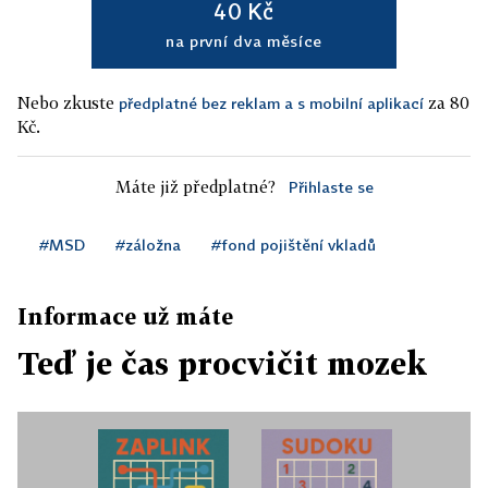
40 Kč
na první dva měsíce
Nebo zkuste
za 80
předplatné bez reklam a s mobilní aplikací
Kč.
Máte již předplatné?
Přihlaste se
#MSD
#záložna
#fond pojištění vkladů
Informace už máte
Teď je čas procvičit mozek