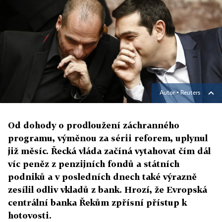
Autor ▪
Reuters
Od dohody o prodloužení záchranného
programu, výměnou za sérii reforem, uplynul
již měsíc. Řecká vláda začíná vytahovat čím dál
víc peněz z penzijních fondů a státních
podniků a v posledních dnech také výrazně
zesílil odliv vkladů z bank. Hrozí, že Evropská
centrální banka Řekům zpřísní přístup k
hotovosti.