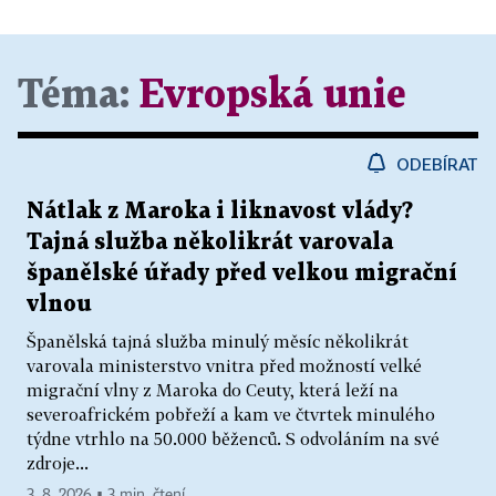
Téma:
Evropská unie
ODEBÍRAT
Nátlak z Maroka i liknavost vlády?
Tajná služba několikrát varovala
španělské úřady před velkou migrační
vlnou
Španělská tajná služba minulý měsíc několikrát
varovala ministerstvo vnitra před možností velké
migrační vlny z Maroka do Ceuty, která leží na
severoafrickém pobřeží a kam ve čtvrtek minulého
týdne vtrhlo na 50.000 běženců. S odvoláním na své
zdroje...
3. 8. 2026 ▪ 3 min. čtení