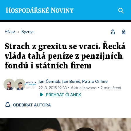
HN.cz
›
Byznys
Strach z grexitu se vrací. Řecká
vláda tahá peníze z penzijních
fondů i státních firem
Jan Čermák
Jan Bureš
Patria Online
,
,
22. 3. 2015 19:33 ▪ Aktualizováno ▪ 2 min. čtení
PŘEHRÁT ČLÁNEK
ODEBÍRAT AUTORA