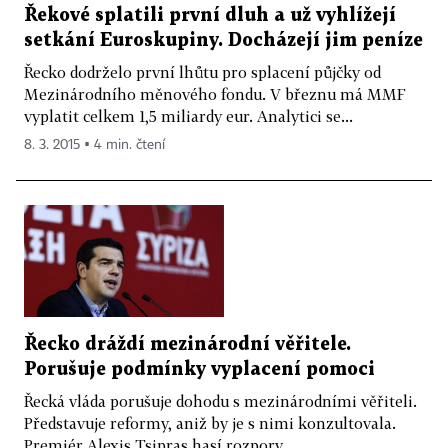
Řekové splatili první dluh a už vyhlížejí
setkání Euroskupiny. Docházejí jim peníze
Řecko dodrželo první lhůtu pro splacení půjčky od
Mezinárodního měnového fondu. V březnu má MMF
vyplatit celkem 1,5 miliardy eur. Analytici se...
8. 3. 2015 ▪ 4 min. čtení
Řecko dráždí mezinárodní věřitele.
Porušuje podmínky vyplacení pomoci
Řecká vláda porušuje dohodu s mezinárodními věřiteli.
Představuje reformy, aniž by je s nimi konzultovala.
Premiér Alexis Tsipras hasí rozpory...