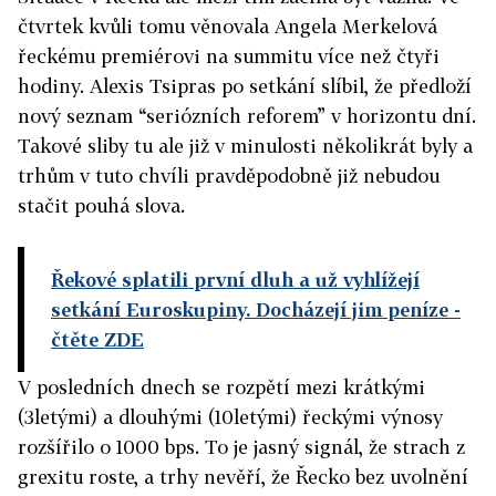
čtvrtek kvůli tomu věnovala Angela Merkelová
řeckému premiérovi na summitu více než čtyři
hodiny. Alexis Tsipras po setkání slíbil, že předloží
nový seznam “seriózních reforem” v horizontu dní.
Takové sliby tu ale již v minulosti několikrát byly a
trhům v tuto chvíli pravděpodobně již nebudou
stačit pouhá slova.
Řekové splatili první dluh a už vyhlížejí
setkání Euroskupiny. Docházejí jim peníze
-
čtěte ZDE
V posledních dnech se rozpětí mezi krátkými
(3letými) a dlouhými (10letými) řeckými výnosy
rozšířilo o 1000 bps. To je jasný signál, že strach z
grexitu roste, a trhy nevěří, že Řecko bez uvolnění