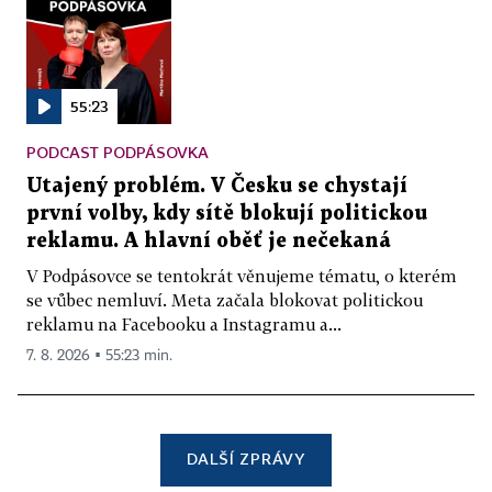
55:23
PODCAST PODPÁSOVKA
Utajený problém. V Česku se chystají
první volby, kdy sítě blokují politickou
reklamu. A hlavní oběť je nečekaná
V Podpásovce se tentokrát věnujeme tématu, o kterém
se vůbec nemluví. Meta začala blokovat politickou
reklamu na Facebooku a Instagramu a...
7. 8. 2026 ▪ 55:23 min.
DALŠÍ ZPRÁVY