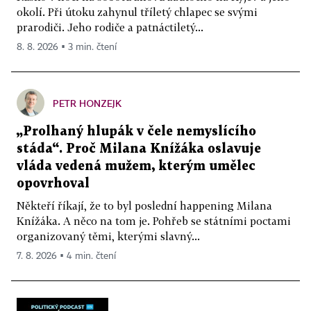
okolí. Při útoku zahynul tříletý chlapec se svými
prarodiči. Jeho rodiče a patnáctiletý...
8. 8. 2026 ▪ 3 min. čtení
PETR HONZEJK
„Prolhaný hlupák v čele nemyslícího
stáda“. Proč Milana Knížáka oslavuje
vláda vedená mužem, kterým umělec
opovrhoval
Někteří říkají, že to byl poslední happening Milana
Knížáka. A něco na tom je. Pohřeb se státními poctami
organizovaný těmi, kterými slavný...
7. 8. 2026 ▪ 4 min. čtení