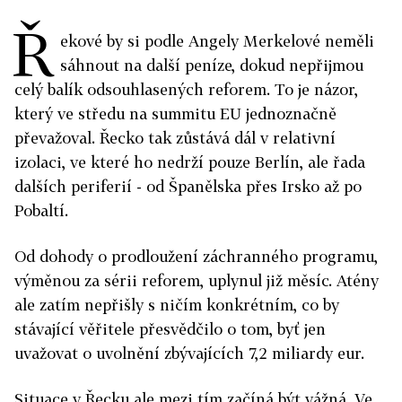
Ř
ekové by si podle Angely Merkelové neměli
sáhnout na další peníze, dokud nepřijmou
celý balík odsouhlasených reforem. To je názor,
který ve středu na summitu EU jednoznačně
převažoval. Řecko tak zůstává dál v relativní
izolaci, ve které ho nedrží pouze Berlín, ale řada
dalších periferií - od Španělska přes Irsko až po
Pobaltí.
Od dohody o prodloužení záchranného programu,
výměnou za sérii reforem, uplynul již měsíc. Atény
ale zatím nepřišly s ničím konkrétním, co by
stávající věřitele přesvědčilo o tom, byť jen
uvažovat o uvolnění zbývajících 7,2 miliardy eur.
Situace v Řecku ale mezi tím začíná být vážná. Ve