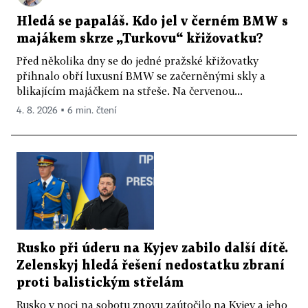
Hledá se papaláš. Kdo jel v černém BMW s
majákem skrze „Turkovu“ křižovatku?
Před několika dny se do jedné pražské křižovatky
přihnalo obří luxusní BMW se začerněnými skly a
blikajícím majáčkem na střeše. Na červenou...
4. 8. 2026 ▪ 6 min. čtení
Rusko při úderu na Kyjev zabilo další dítě.
Zelenskyj hledá řešení nedostatku zbraní
proti balistickým střelám
Rusko v noci na sobotu znovu zaútočilo na Kyjev a jeho