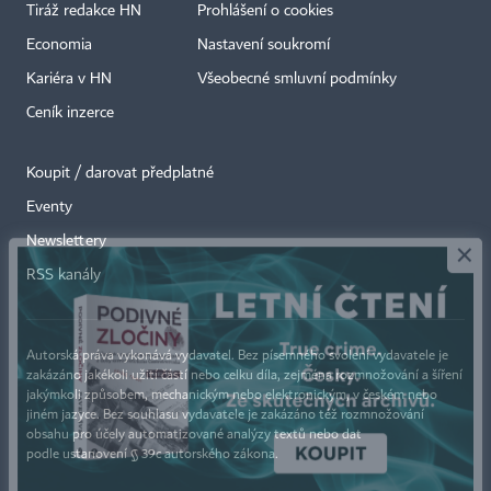
Tiráž redakce HN
Prohlášení o cookies
Economia
Nastavení soukromí
Kariéra v HN
Všeobecné smluvní podmínky
Ceník inzerce
Koupit / darovat předplatné
Eventy
×
Newslettery
RSS kanály
Autorská práva vykonává vydavatel. Bez písemného svolení vydavatele je
zakázáno jakékoli užití částí nebo celku díla, zejména rozmnožování a šíření
jakýmkoli způsobem, mechanickým nebo elektronickým, v českém nebo
jiném jazyce. Bez souhlasu vydavatele je zakázáno též rozmnožování
obsahu pro účely automatizované analýzy textů nebo dat
podle ustanovení § 39c autorského zákona.