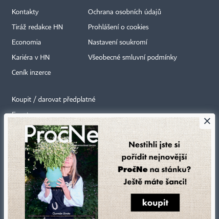
Kontakty
Ochrana osobních údajů
Tiráž redakce HN
Prohlášení o cookies
Economia
Nastavení soukromí
Kariéra v HN
Všeobecné smluvní podmínky
Ceník inzerce
Koupit / darovat předplatné
Eventy
×
Newslettery
RSS kanály
Autorská práva vykonává vydavatel. Bez písemného svolení vydavatele je
zakázáno jakékoli užití částí nebo celku díla, zejména rozmnožování a šíření
jakýmkoli způsobem, mechanickým nebo elektronickým, v českém nebo
jiném jazyce. Bez souhlasu vydavatele je zakázáno též rozmnožování
obsahu pro účely automatizované analýzy textů nebo dat