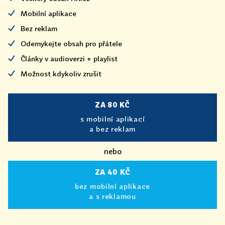
Mobilní aplikace
Bez reklam
Odemykejte obsah pro přátele
Články v audioverzi + playlist
Možnost kdykoliv zrušit
ZA 80 KČ
s mobilní aplikací
a bez reklam
nebo
ZA 40 KČ
bez mobilní aplikace
a s reklamou