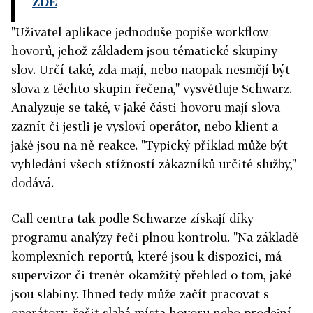
ZDE
"Uživatel aplikace jednoduše popíše workflow
hovorů, jehož základem jsou tématické skupiny
slov. Určí také, zda mají, nebo naopak nesmějí být
slova z těchto skupin řečena," vysvětluje Schwarz.
Analyzuje se také, v jaké části hovoru mají slova
zaznít či jestli je vysloví operátor, nebo klient a
jaké jsou na ně reakce. "Typický příklad může být
vyhledání všech stížností zákazníků určité služby,"
dodává.
Call centra tak podle Schwarze získají díky
programu analýzy řeči plnou kontrolu. "Na základě
komplexních reportů, které jsou k dispozici, má
supervizor či trenér okamžitý přehled o tom, jaké
jsou slabiny. Ihned tedy může začít pracovat s
operátory, řešit slabá místa hovoru nebo prodejní