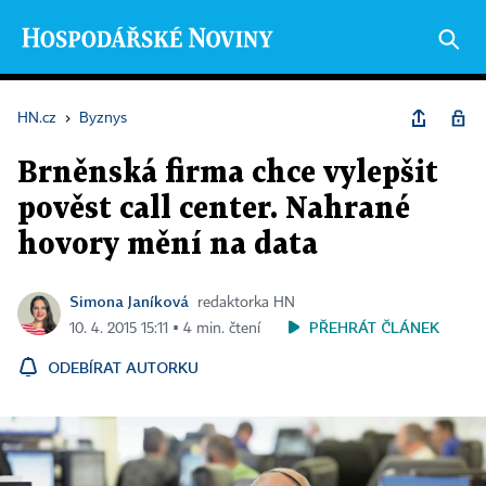
HN.cz
›
Byznys
Brněnská firma chce vylepšit
pověst call center. Nahrané
hovory mění na data
Simona Janíková
redaktorka HN
PŘEHRÁT ČLÁNEK
10. 4. 2015 15:11 ▪ 4 min. čtení
ODEBÍRAT AUTORKU