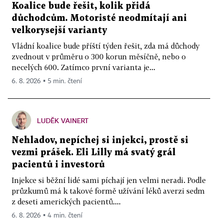
Koalice bude řešit, kolik přidá
důchodcům. Motoristé neodmítají ani
velkorysejší varianty
Vládní koalice bude příští týden řešit, zda má důchody
zvednout v průměru o 300 korun měsíčně, nebo o
necelých 600. Zatímco první varianta je...
6. 8. 2026 ▪ 5 min. čtení
LUDĚK VAINERT
Nehladov, nepíchej si injekci, prostě si
vezmi prášek. Eli Lilly má svatý grál
pacientů i investorů
Injekce si běžní lidé sami píchají jen velmi neradi. Podle
průzkumů má k takové formě užívání léků averzi sedm
z deseti amerických pacientů....
6. 8. 2026 ▪ 4 min. čtení