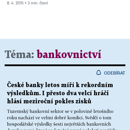
8. 4. 2015 ▪ 3 min. čtení
Téma:
bankovnictví
ODEBÍRAT
České banky letos míří k rekordním
výsledkům. I přesto dva velcí hráči
hlásí meziroční pokles zisků
Tuzemský bankovní sektor se v polovině letošního
roku nachází ve velmi dobré kondici. Svědčí o tom
hospodářské výsledky šesti největších bankovních