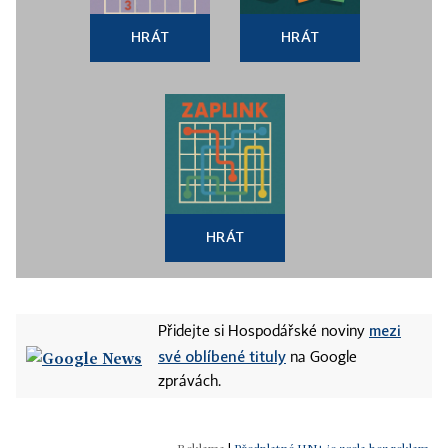
HRÁT
HRÁT
HRÁT
mezi
Přidejte si Hospodářské noviny
své oblíbené tituly
na Google
zprávách.