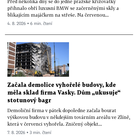
Před několika dny se do jedné pražské křižovatky
přihnalo obří luxusní BMW se začerněnými skly a
blikajícím majáčkem na střeše. Na červenou...
4. 8. 2026 ▪ 6 min. čtení
Začala demolice vyhořelé budovy, kde
měla sklad firma Vasky. Dům „ukusuje“
stotunový bagr
Demoliční firma v pátek dopoledne začala bourat
výškovou budovu v někdejším továrním areálu ve Zlíně,
která v červenci vyhořela. Zničený objekt...
7. 8. 2026 ▪ 3 min. čtení