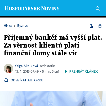
HN.cz
›
Byznys
Příjemný bankéř má vyšší plat.
Za věrnost klientů platí
finanční domy stále víc
Olga Skalková
redaktorka
PŘEHRÁT ČLÁNEK
13. 4. 2015 09:49 ▪ 5 min. čtení
ODEBÍRAT AUTORKU