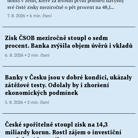
domů v zemi, které za letošní první pololetí navýšily
své čisté zisky meziročně o pět procent na 48,1...
7. 8. 2026 ▪ 6 min. čtení
Zisk ČSOB meziročně stoupl o sedm
procent. Banka zvýšila objem úvěrů i vkladů
6. 8. 2026 ▪ 2 min. čtení
Banky v Česku jsou v dobré kondici, ukázaly
zátěžové testy. Odolaly by i zhoršení
ekonomických podmínek
5. 8. 2026 ▪ 2 min. čtení
České spořitelně stoupl zisk na 14,3
miliardy korun. Rostl zájem o investiční