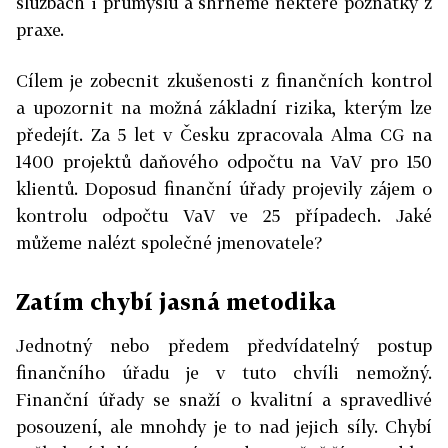
službách i průmyslu a shrneme některé poznatky z
praxe.
Cílem je zobecnit zkušenosti z finančních kontrol
a upozornit na možná základní rizika, kterým lze
předejít. Za 5 let v Česku zpracovala Alma CG na
1400 projektů daňového odpočtu na VaV pro 150
klientů. Doposud finanční úřady projevily zájem o
kontrolu odpočtu VaV ve 25 případech. Jaké
můžeme nalézt společné jmenovatele?
Zatím chybí jasná metodika
Jednotný nebo předem předvídatelný postup
finančního úřadu je v tuto chvíli nemožný.
Finanční úřady se snaží o kvalitní a spravedlivé
posouzení, ale mnohdy je to nad jejich síly. Chybí