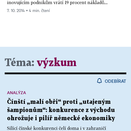
inovujícím podnikům vrátí 19 procent nákladů...
7. 10. 2014 ▪ 4 min. čtení
Téma:
výzkum
ODEBÍRAT
ANALÝZA
Čínští „malí obři“ proti „utajeným
šampionům“: konkurence z východu
ohrožuje i pilíř německé ekonomiky
Sílící čínské konkurenci čelí doma i v zahraničí