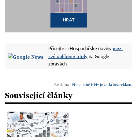
HRÁT
mezi
Přidejte si Hospodářské noviny
své oblíbené tituly
na Google
zprávách.
|
Předplatné HN+ je zcela bez reklam.
Související články