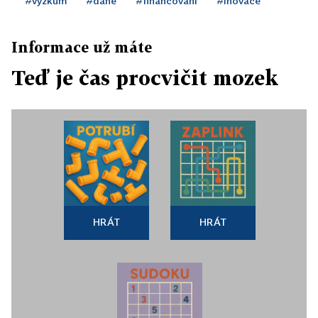
#výzkum
#daně
#financování
#inovace
Informace už máte
Teď je čas procvičit mozek
HRÁT
HRÁT