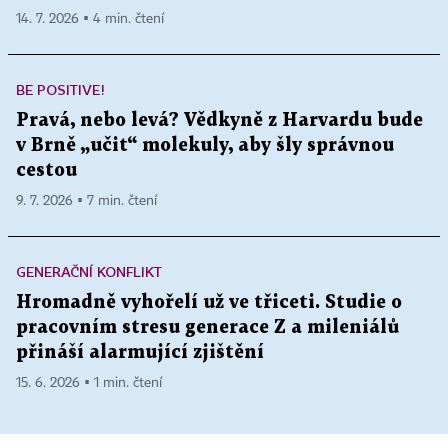
14. 7. 2026 ▪ 4 min. čtení
BE POSITIVE!
Pravá, nebo levá? Vědkyně z Harvardu bude
v Brně „učit“ molekuly, aby šly správnou
cestou
9. 7. 2026 ▪ 7 min. čtení
GENERAČNÍ KONFLIKT
Hromadně vyhořelí už ve třiceti. Studie o
pracovním stresu generace Z a mileniálů
přináší alarmující zjištění
15. 6. 2026 ▪ 1 min. čtení