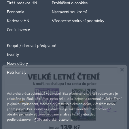
Tiráž redakce HN
Prohlášení o cookies
Economia
Nastavení soukromí
Kariéra v HN
Všeobecné smluvní podmínky
Ceník inzerce
Koupit / darovat předplatné
Eventy
×
Newslettery
RSS kanály
Autorská práva vykonává vydavatel. Bez písemného svolení vydavatele je
zakázáno jakékoli užití částí nebo celku díla, zejména rozmnožování a šíření
jakýmkoli způsobem, mechanickým nebo elektronickým, v českém nebo
jiném jazyce. Bez souhlasu vydavatele je zakázáno též rozmnožování
obsahu pro účely automatizované analýzy textů nebo dat
podle ustanovení § 39c autorského zákona.