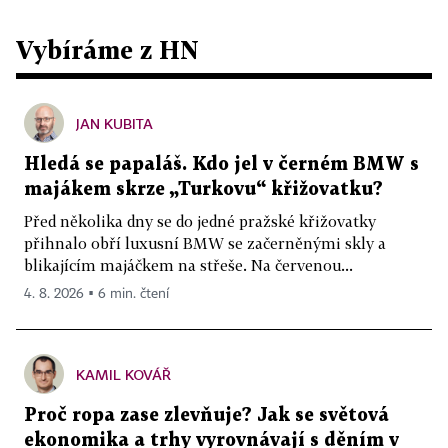
Vybíráme z HN
JAN KUBITA
Hledá se papaláš. Kdo jel v černém BMW s
majákem skrze „Turkovu“ křižovatku?
Před několika dny se do jedné pražské křižovatky
přihnalo obří luxusní BMW se začerněnými skly a
blikajícím majáčkem na střeše. Na červenou...
4. 8. 2026 ▪ 6 min. čtení
KAMIL KOVÁŘ
Proč ropa zase zlevňuje? Jak se světová
ekonomika a trhy vyrovnávají s děním v