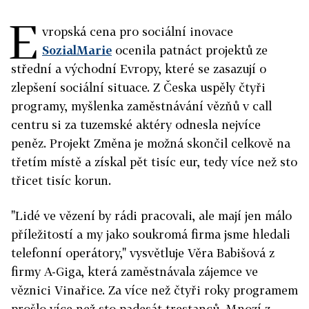
E
vropská cena pro sociální inovace
SozialMarie
ocenila patnáct projektů ze
střední a východní Evropy, které se zasazují o
zlepšení sociální situace. Z Česka uspěly čtyři
programy, myšlenka zaměstnávání vězňů v call
centru si za tuzemské aktéry odnesla nejvíce
peněz. Projekt Změna je možná skončil celkově na
třetím místě a získal pět tisíc eur, tedy více než sto
třicet tisíc korun.
"Lidé ve vězení by rádi pracovali, ale mají jen málo
příležitostí a my jako soukromá firma jsme hledali
telefonní operátory," vysvětluje Věra Babišová z
firmy A-Giga, která zaměstnávala zájemce ve
věznici Vinařice. Za více než čtyři roky programem
prošlo více než sto padesát trestanců. Mnozí z