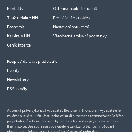
Kontakty
Ochrana osobních údajů
Tiráž redakce HN
Prohlášení o cookies
Economia
Nastavení soukromí
Kariéra v HN
Všeobecné smluvní podmínky
Ceník inzerce
Koupit / darovat předplatné
Eventy
×
Newslettery
RSS kanály
Autorská práva vykonává vydavatel. Bez písemného svolení vydavatele je
zakázáno jakékoli užití částí nebo celku díla, zejména rozmnožování a šíření
jakýmkoli způsobem, mechanickým nebo elektronickým, v českém nebo
jiném jazyce. Bez souhlasu vydavatele je zakázáno též rozmnožování
obsahu pro účely automatizované analýzy textů nebo dat