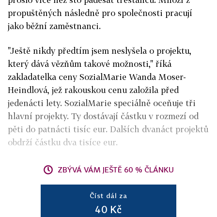
propuštěných následně pro společnosti pracují
jako běžní zaměstnanci.
"Ještě nikdy předtím jsem neslyšela o projektu,
který dává vězňům takové možnosti," říká
zakladatelka ceny SozialMarie Wanda Moser-
Heindlová, jež rakouskou cenu založila před
jedenácti lety. SozialMarie speciálně oceňuje tři
hlavní projekty. Ty dostávají částku v rozmezí od
pěti do patnácti tisíc eur. Dalších dvanáct projektů
obdrží částku dva tisíce eur.
ZBÝVÁ VÁM JEŠTĚ 60 % ČLÁNKU
Číst dál za
40 Kč