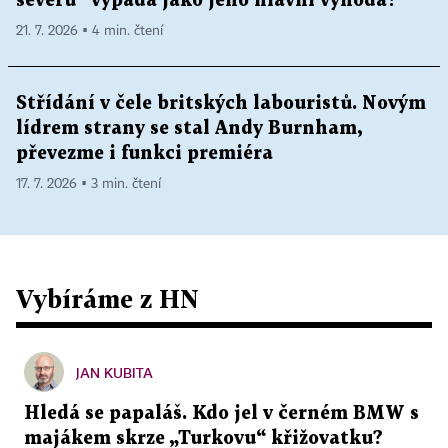
severu“ vypadá jako jeho hlavní výhoda?
21. 7. 2026 ▪ 4 min. čtení
Střídání v čele britských labouristů. Novým
lídrem strany se stal Andy Burnham,
převezme i funkci premiéra
17. 7. 2026 ▪ 3 min. čtení
Vybíráme z HN
JAN KUBITA
Hledá se papaláš. Kdo jel v černém BMW s
majákem skrze „Turkovu“ křižovatku?