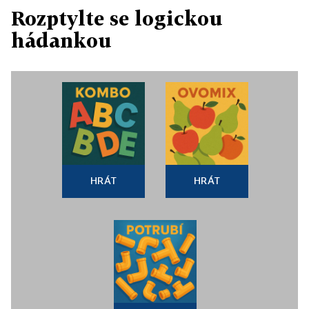
Rozptylte se logickou
hádankou
HRÁT
HRÁT