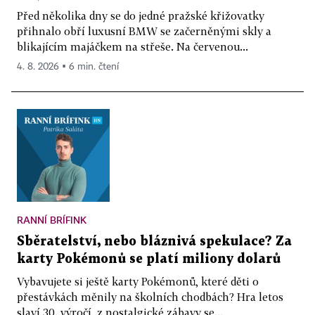
Před několika dny se do jedné pražské křižovatky
přihnalo obří luxusní BMW se začerněnými skly a
blikajícím majáčkem na střeše. Na červenou...
4. 8. 2026 ▪ 6 min. čtení
RANNÍ BRÍFINK
Sběratelství, nebo bláznivá spekulace? Za
karty Pokémonů se platí miliony dolarů
Vybavujete si ještě karty Pokémonů, které děti o
přestávkách měnily na školních chodbách? Hra letos
slaví 30. výročí, z nostalgické zábavy se...