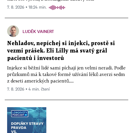
7. 8. 2026 ▪ 18:24 min.
LUDĚK VAINERT
Nehladov, nepíchej si injekci, prostě si
vezmi prášek. Eli Lilly má svatý grál
pacientů i investorů
Injekce si běžní lidé sami píchají jen velmi neradi. Podle
průzkumů má k takové formě užívání léků averzi sedm
z deseti amerických pacientů....
7. 8. 2026 ▪ 4 min. čtení