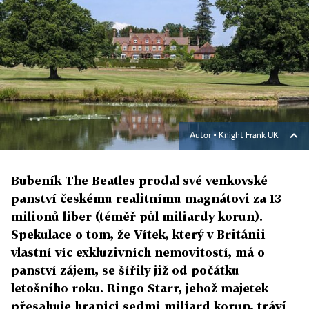
Autor ▪
Knight Frank UK
Bubeník The Beatles prodal své venkovské
panství českému realitnímu magnátovi za 13
milionů liber (téměř půl miliardy korun).
Spekulace o tom, že Vítek, který v Británii
vlastní víc exkluzivních nemovitostí, má o
panství zájem, se šířily již od počátku
letošního roku. Ringo Starr, jehož majetek
přesahuje hranici sedmi miliard korun, tráví