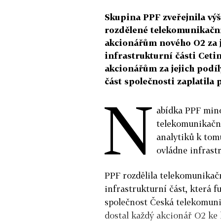
Skupina PPF zveřejnila výš
rozdělené telekomunikační
akcionářům nového O2 za j
infrastrukturní části Cet
akcionářům za jejich podíl
část společnosti zaplatila
N
abídka PPF min
telekomunikační
analytiků k tom
ovládne infrast
PPF rozdělila telekomunikačn
infrastrukturní část, která 
společnost Česká telekomuni
dostal každý akcionář O2 ke k