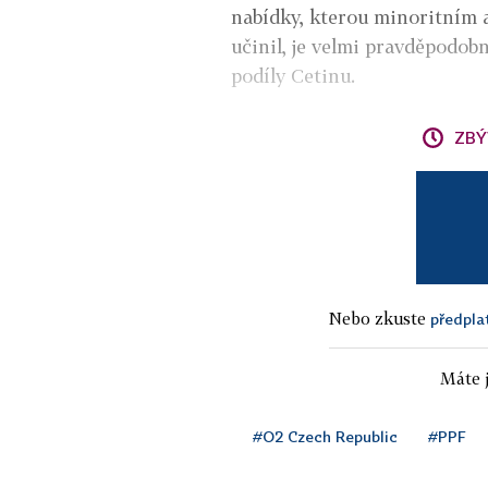
nabídky, kterou minoritním 
učinil, je velmi pravděpodob
podíly Cetinu.
ZBÝ
Nebo zkuste
předpla
Máte j
#O2 Czech Republic
#PPF