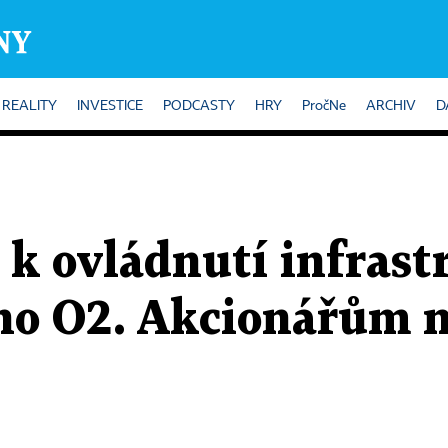
REALITY
INVESTICE
PODCASTY
HRY
PročNe
ARCHIV
D
 k ovládnutí infrast
ho O2. Akcionářům n