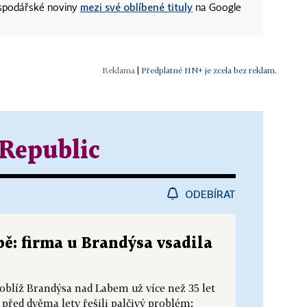
mezi své oblíbené tituly
ospodářské noviny
na Google
|
Předplatné HN+ je zcela bez reklam.
Republic
ODEBÍRAT
ě: firma u Brandýsa vsadila
poblíž Brandýsa nad Labem už více než 35 let
 před dvěma lety řešili palčivý problém: