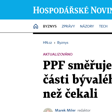
BYZNYS
HOME
ZPRÁVY
NÁZORY
TECH
HN.cz
›
Byznys
AKTUALIZOVÁNO
PPF směřuje
části bývalé
než čekali
Marek Miler
redaktor