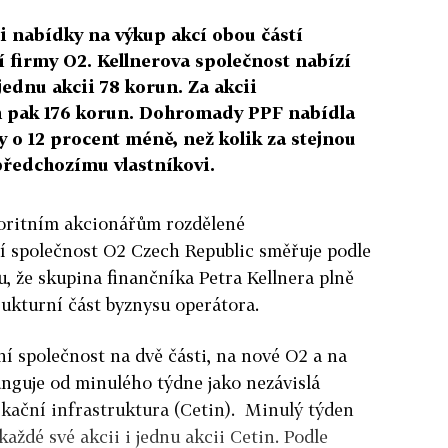
i nabídky na výkup akcí obou částí
 firmy O2. Kellnerova společnost nabízí
ednu akcii 78 korun. Za akcii
in pak 176 korun. Dohromady PPF nabídla
y o 12 procent méně, než kolik za stejnou
 předchozímu vlastníkovi.
oritním akcionářům rozdělené
 společnost O2 Czech Republic směřuje podle
u, že skupina finančníka Petra Kellnera plně
rukturní část byznysu operátora.
í společnost na dvě části, na nové O2 a na
funguje od minulého týdne jako nezávislá
kační infrastruktura (Cetin). Minulý týden
aždé své akcii i jednu akcii Cetin. Podle