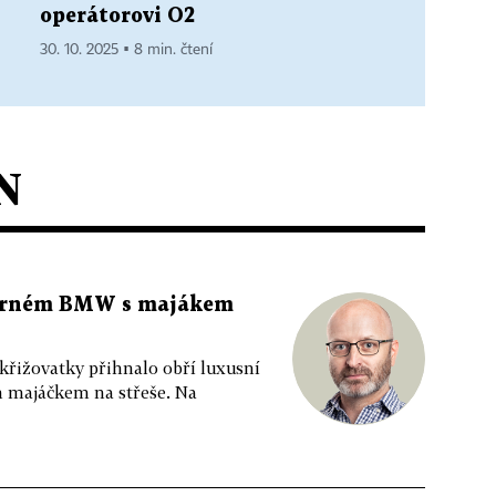
operátorovi O2
30. 10. 2025 ▪ 8 min. čtení
N
 černém BMW s majákem
 křižovatky přihnalo obří luxusní
m majáčkem na střeše. Na