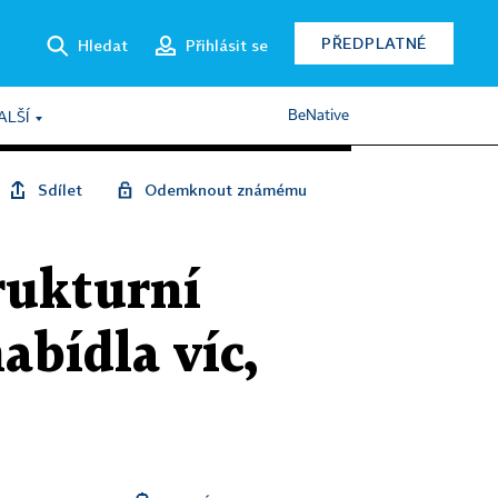
PŘEDPLATNÉ
Hledat
Přihlásit se
BeNative
ALŠÍ
Sdílet
Odemknout známému
rukturní
abídla víc,