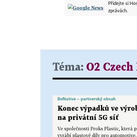
Přidejte si H
zprávách.
Téma:
O2 Czech 
BeNative – partnerský obsah
Konec výpadků ve výrob
na privátní 5G síť
Ve společnosti Proks Plastic, která 
vyrábí plastové díly pro automotive,