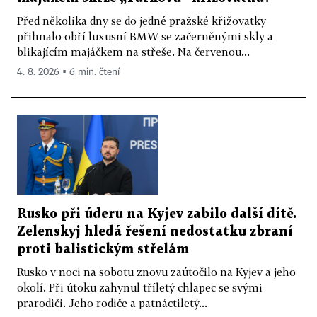
Před několika dny se do jedné pražské křižovatky
přihnalo obří luxusní BMW se začerněnými skly a
blikajícím majáčkem na střeše. Na červenou...
4. 8. 2026 ▪ 6 min. čtení
Rusko při úderu na Kyjev zabilo další dítě.
Zelenskyj hledá řešení nedostatku zbraní
proti balistickým střelám
Rusko v noci na sobotu znovu zaútočilo na Kyjev a jeho
okolí. Při útoku zahynul tříletý chlapec se svými
prarodiči. Jeho rodiče a patnáctiletý...