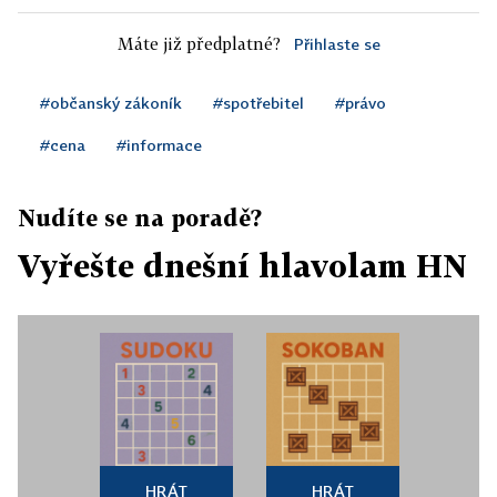
Máte již předplatné?
Přihlaste se
#občanský zákoník
#spotřebitel
#právo
#cena
#informace
Nudíte se na poradě?
Vyřešte dnešní hlavolam HN
HRÁT
HRÁT