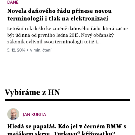
DANĚ
Novela daňového řádu přinese novou
terminologii i tlak na elektronizaci
Letošní rok došlo ke změně daňového řádu, která začne
být účinná od prvního ledna 2015. Nový občanský
zákoník ovlivnil svou terminologií totiž i...
5. 12. 2014 ▪ 4 min. čtení
Vybíráme z HN
JAN KUBITA
Hledá se papaláš. Kdo jel v černém BMW s
majákem skrze „Turkovu“ křižovatku?