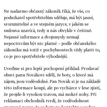
Ne nadarmo občasný zákoník říká, že vše, co
podnikatel spotřebitelům sděluje, má být jasné,
srozumitelné a ve stejném jazyce, v jakém se
smlouva uzavírá, tedy u nás obvykle v češtině.
Nejasné informace a dvojsmysly nemají
nepoctivcům být nic platné – podle občanského
zákoníku má totiž v pochybnostech vždy platit to,
co je pro spotřebitele výhodnější.
Uveďme si pro lepší pochopení příklad. Prodavač
obuvi panu Novákovi sdělí, že boty, o které má
zájem, jsou voděodolné. Pan Novák si je na základě
této informace koupí, ale po vycházce v lese zjistí,
že projde-li vysokou travou, má mokré nohy. Při
reklamaci obchodník tvrdí, že voděodolnost