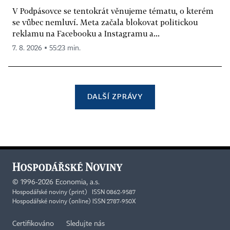
V Podpásovce se tentokrát věnujeme tématu, o kterém
se vůbec nemluví. Meta začala blokovat politickou
reklamu na Facebooku a Instagramu a...
7. 8. 2026 ▪ 55:23 min.
DALŠÍ ZPRÁVY
©
1996-2026
Economia, a.s.
Hospodářské noviny (print) ISSN 0862-9587
Hospodářské noviny (online) ISSN 2787-950X
Certifikováno
Sledujte nás