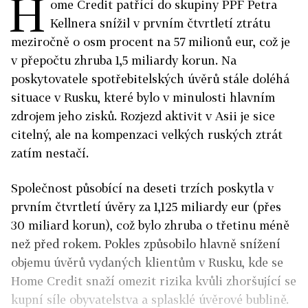
H
ome Credit patřící do skupiny PPF Petra
Kellnera snížil v prvním čtvrtletí ztrátu
meziročně o osm procent na 57 milionů eur, což je
v přepočtu zhruba 1,5 miliardy korun. Na
poskytovatele spotřebitelských úvěrů stále doléhá
situace v Rusku, které bylo v minulosti hlavním
zdrojem jeho zisků. Rozjezd aktivit v Asii je sice
citelný, ale na kompenzaci velkých ruských ztrát
zatím nestačí.
Společnost působící na deseti trzích poskytla v
prvním čtvrtletí úvěry za 1,125 miliardy eur (přes
30 miliard korun), což bylo zhruba o třetinu méně
než před rokem. Pokles způsobilo hlavně snížení
objemu úvěrů vydaných klientům v Rusku, kde se
Home Credit snaží omezit rizika kvůli zhoršující se
kupní síle obyvatelstva a splasklé úvěrové bublině.