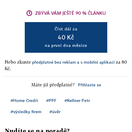
ZBÝVÁ VÁM JEŠTĚ 90 % ČLÁNKU
Číst dál za
40 Kč
na první dva měsíce
Nebo zkuste
za 80
předplatné bez reklam a s mobilní aplikací
Kč.
Máte již předplatné?
Přihlaste se
#Home Credit
#PPF
#Kellner Petr
#výsledky firem
#úvěr
Nudíte se na poradě?