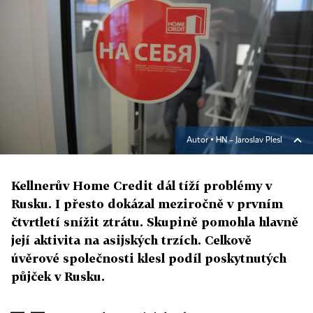
Autor ▪
HN – Jaroslav Plesl
Kellnerův Home Credit dál tíží problémy v
Rusku. I přesto dokázal meziročně v prvním
čtvrtletí snížit ztrátu. Skupině pomohla hlavně
její aktivita na asijských trzích. Celkově
úvěrové společnosti klesl podíl poskytnutých
půjček v Rusku.