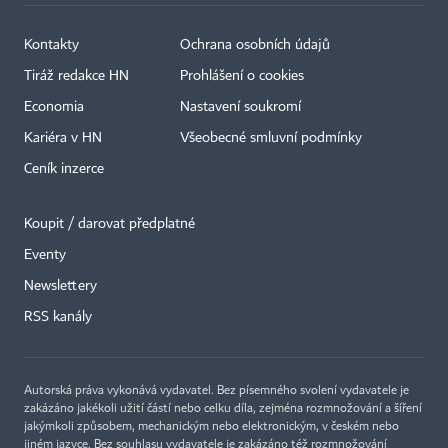
Kontakty
Ochrana osobních údajů
Tiráž redakce HN
Prohlášení o cookies
Economia
Nastavení soukromí
Kariéra v HN
Všeobecné smluvní podmínky
Ceník inzerce
Koupit / darovat předplatné
Eventy
×
Newslettery
RSS kanály
Autorská práva vykonává vydavatel. Bez písemného svolení vydavatele je
zakázáno jakékoli užití částí nebo celku díla, zejména rozmnožování a šíření
jakýmkoli způsobem, mechanickým nebo elektronickým, v českém nebo
jiném jazyce. Bez souhlasu vydavatele je zakázáno též rozmnožování