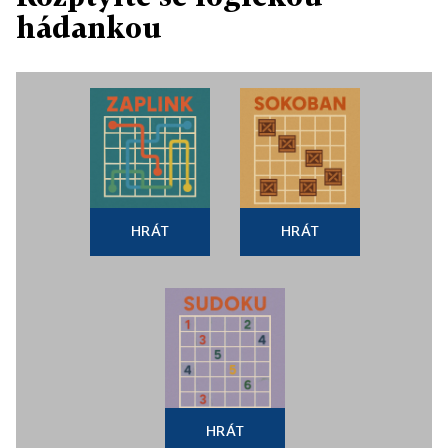
hádankou
HRÁT
HRÁT
HRÁT