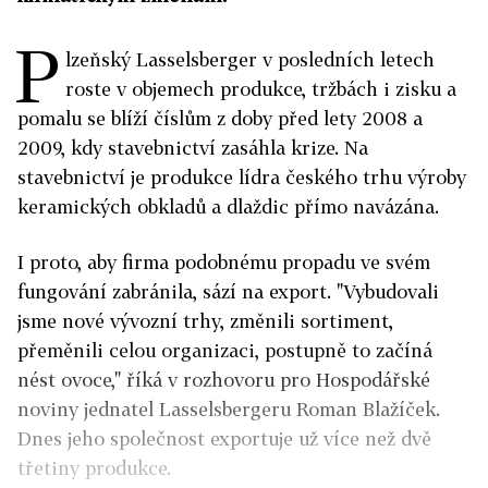
P
lzeňský Lasselsberger v posledních letech
roste v objemech produkce, tržbách i zisku a
pomalu se blíží číslům z doby před lety 2008 a
2009, kdy stavebnictví zasáhla krize. Na
stavebnictví je produkce lídra českého trhu výroby
keramických obkladů a dlaždic přímo navázána.
I proto, aby firma podobnému propadu ve svém
fungování zabránila, sází na export. "Vybudovali
jsme nové vývozní trhy, změnili sortiment,
přeměnili celou organizaci, postupně to začíná
nést ovoce," říká v rozhovoru pro Hospodářské
noviny jednatel Lasselsbergeru Roman Blažíček.
Dnes jeho společnost exportuje už více než dvě
třetiny produkce.